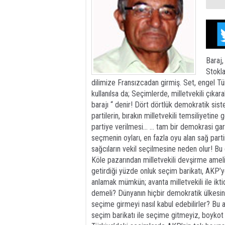
Baraj,
Stokla
dilimize Fransızcadan girmiş. Set, engel Tü
kullanılsa da; Seçimlerde, milletvekili çıkar
barajı “ denir! Dört dörtlük demokratik si
partilerin, bırakın milletvekili temsiliyetine 
partiye verilmesi… … tam bir demokrasi garabe
seçmenin oyları, en fazla oyu alan sağ parti
sağcıların vekil seçilmesine neden olur! Bu
Köle pazarından milletvekili devşirme ame
getirdiği yüzde onluk seçim barikatı, AKP’y
anlamak mümkün; avanta milletvekili ile i
demeli? Dünyanın hiçbir demokratik ülkesi
seçime girmeyi nasıl kabul edebilirler? Bu ap
seçim barikatı ile seçime gitmeyiz, boykot