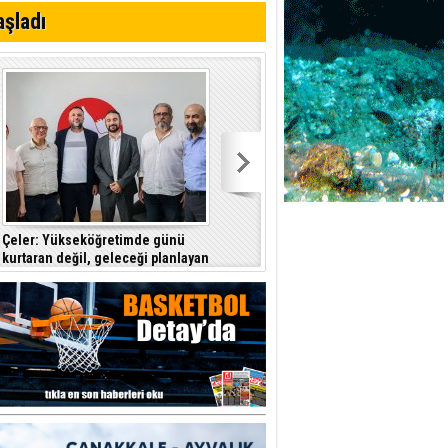
aşladı
 Kıbrıs
dine düştüklerine
Çeler: Yükseköğretimde günü
Denktaş: "Kıbrıs sorunu, KKTC ilan
kurtaran değil, geleceği planlayan
edildiği gün bitmiştir"
politikalara ihtiyaç var