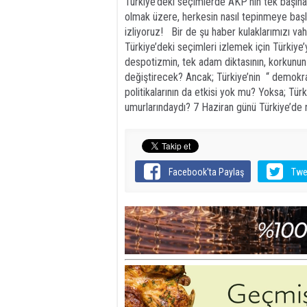
Türkiye’deki seçimlerde AKP’nin tek başına
olmak üzere, herkesin nasıl tepinmeye başlad
izliyoruz! Bir de şu haber kulaklarımızı vah
Türkiye’deki seçimleri izlemek için Türkiye
despotizmin, tek adam diktasının, korkun
değiştirecek? Ancak; Türkiye’nin “ demokrasi
politikalarının da etkisi yok mu? Yoksa; Tür
umurlarındaydı? 7 Haziran günü Türkiye’de 
Facebook'ta Paylaş
Twe