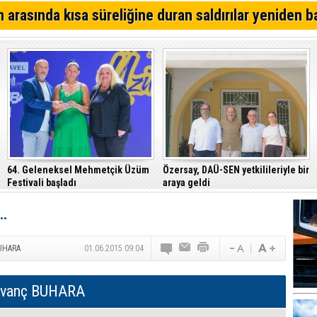
bölgede görüşecekler
Hasan Kahvecioğlu: “Sıfıra sıfır, elde var sıfır…”
 arasında kısa süreliğine duran saldırılar yeniden b
Akay Cemal yazdı... Trump; İran üzerinden, Guterres de
üzerinden başarı öyküsü istiyor
Erçakıca yazdı... Halkta CTP vekilleri bakan olmak der
dair bir izlenim var
64. Geleneksel Mehmetçik Üzüm
Özersay, DAÜ-SEN yetkilileriyle bir
Festivali başladı
araya geldi
…
BUHARA
01.06.2015 09:04
ıvanç BUHARA