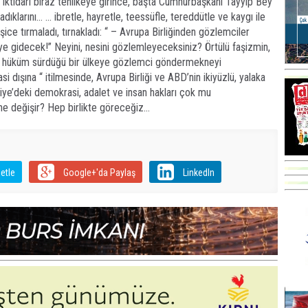
 iktidarı biraz tehlikeye girince, başta Cumhurbaşkanı Tayyip Bey
ıklarını… … ibretle, hayretle, teessüfle, tereddütle ve kaygı ile
şice tırmaladı, tırnakladı: “ – Avrupa Birliğinden gözlemciler
’ye gidecek!” Neyini, nesini gözlemleyeceksiniz? Örtülü faşizmin,
un hüküm sürdüğü bir ülkeye gözlemci göndermekneyi
 dışına “ itilmesinde, Avrupa Birliği ve ABD’nin ikiyüzlü, yalaka
kiye’deki demokrasi, adalet ve insan hakları çok mu
ne değişir? Hep birlikte göreceğiz…
etle
Google+'da Paylaş
LinkedIn