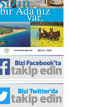
iz TUNCEL
öz göre göre…
ner ULUTAŞ
şallah St. Lois ile Hakkaido
ası gibi olmayız !...
i KİŞMİR
IRSAT VE KORKU
rgut ÇALICI
i Lakırdı da benden!
d. Doç. Ercan HOŞKARA
atırım Yapmazsan Var Olamazsın:
edefteki Kurum Kıb-Tek
na Sarro
şıma gelen skandal olayı