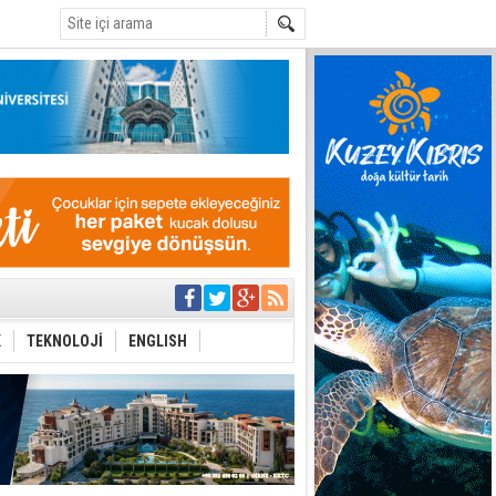
C
i
 planlayan
 yer sis olacak
K
TEKNOLOJİ
ENGLISH
r"
ddiası
sonu olur
 iktidarlarında bu
stos'da ara