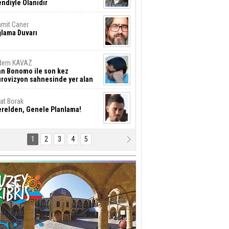
ndiyle Olanıdır
mit Caner
ğlama Duvarı
dem KAVAZ
an Bonomo ile son kez
rovizyon sahnesinde yer alan
rkiye 10 yıl aradan sonra
eniden yarışmaya dönecek mi?
rat Borak
erelden, Genele Planlama!
1
2
3
4
5
rkut YILMABAŞAR
yrak tartışmaları ve ihalesiz
ler!
if Alasya
015 SONRASI VE AKINCI.
tma Baysal
URLAR İÇİ’NDE KOLAYDIR ÖLMEK