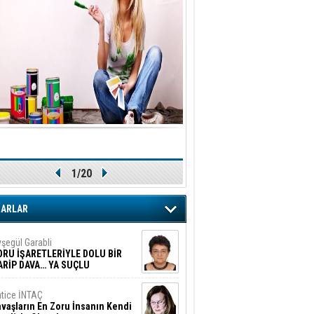
1/20
ZARLAR
şegül Garabli
ORU İŞARETLERİYLE DOLU BİR
ARİP DAVA… YA SUÇLU
EĞİLSE???
tice İNTAÇ
vaşların En Zoru İnsanın Kendi