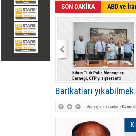
SON DAKİKA
ABD ve İran
Kıbrıs Türk Polis Mensupları
Derneği, CTP’yi ziyaret etti
Barikatları yıkabilmek
Ana Sayfa
»
Yazarlar
»
Kıvanç 
K