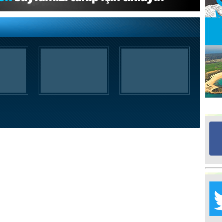
Ed
G
Ta
İn
Ad
Al
F
Tu
İk
Yr
Y
H
Ra
Ba