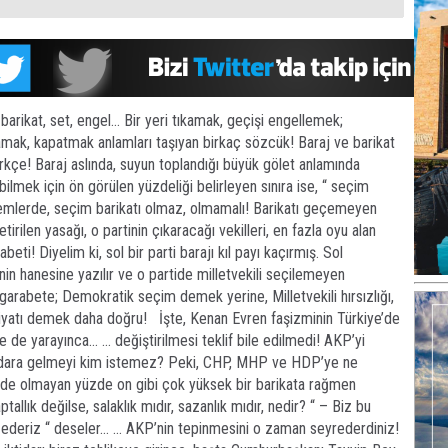
 barikat, set, engel… Bir yeri tıkamak, geçişi engellemek;
mak, kapatmak anlamları taşıyan birkaç sözcük! Baraj ve barikat
rkçe! Baraj aslında, suyun toplandığı büyük gölet anlamında
abilmek için ön görülen yüzdeliği belirleyen sınıra ise, “ seçim
stemlerde, seçim barikatı olmaz, olmamalı! Barikatı geçemeyen
getirilen yasağı, o partinin çıkaracağı vekilleri, en fazla oyu alan
ti! Diyelim ki, sol bir parti barajı kıl payı kaçırmış. Sol
nin hanesine yazılır ve o partide milletvekili seçilemeyen
 garabete; Demokratik seçim demek yerine, Milletvekili hırsızlığı,
liyatı demek daha doğru! İşte, Kenan Evren faşizminin Türkiye’de
e de yarayınca… … değiştirilmesi teklif bile edilmedi! AKP’yi
ktidara gelmeyi kim istemez? Peki, CHP, MHP ve HDP’ye ne
nde olmayan yüzde on gibi çok yüksek bir barikata rağmen
tallık değilse, salaklık mıdır, sazanlık mıdır, nedir? “ – Biz bu
 ederiz “ deseler… … AKP’nin tepinmesini o zaman seyrederdiniz!