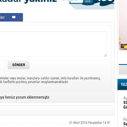
arı
mleler veya imalar, inançlara saldırı içeren, imla kuralları ile yazılmamış,
ük harflerle yazılmış yorumlar onaylanmamaktadır.
YA
ıya henüz yorum eklenmemiştir.
Ay
S
G
D
Ha
31 Mart 2016 Perşembe 14:07
Sa