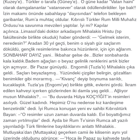
(Kuzey’e).. Türkler o tarafa (Güney’e).. O güne kadar “Vatan haini”
olarak damgalananlar “vatansever” olarak ödüllendirildiler. İşe bak!!
İzin makamı önünde sabahlayıp “dayısından” telefon bekleyen
garibanlar, Rum’a muhtaç oldular. Kıbrıslı Türkler Rum Milli Muhafız
Ordusu’na savunma mevzileri yaptılar. İyi mi? Kapılar
açılınca..Limasol’daki doktor arkadaşım Mihalakis Hristu (tıp
fakültesinde birlikte okuduk) haber gönderdi: — “Gelmek isterim,
neredesin?” Aradan 30 yıl geçti, benim o siyah gür saçlarım
döküldü, gençlik resimlerime bakınca hüzünlenir, için için ağlarım.
SONBAHAR’ DAYIZ yani.. İlkbahar gelse de...Bizler sonbaharda
kala kaldık.Badem ağaçları o beyaz gelinlik renklerini artık bizler
için açmıyor.. Bir Pazar günüydü.. Engomili (Tuzla’lı) Mihalakis çıka
geldi.. Saçları beyazlaşmış.. Yüzündeki çizgiler belirgin, gözaltları
benimkiler gibi morarmış.. —“Kivanç” deyip boynuma sarıldı,
kucaklaştık. Tuzla’ya (Engomi’ye) birlikte gittik, evlerini gördü. İkram
edilen kahveyi içerken gözlerinden iki damla yaş geldi… Ağlıyor
musun Mihalakis?.. — “Bu duvarda Hülya KOÇYİĞİT’in resimleri
asılıydı. Güzel kadındı. Hepimiz O’nu nedense kız kardeşime
benzetirdik” dedi. İyi Rumca konuşan yeni ev sahibi Kıbrıslıtürk
Bayan: –“O resimler uzun zaman duvarda kaldı. Evi boyattığımız
zaman yırtılmışlar” dedi. Ayda bir Rum Tv’sinin Rumca alt yazılı
yayınladığı Türk filmlerine bayıldıklarını anlattı Mihalakis..
Mutluyaka’dan (Muttayaka) geçerken camii ile kilisenin aynı yol
üzerinde olduğunu görünce: —“Hoca ile Papaz şu kahvede tavla