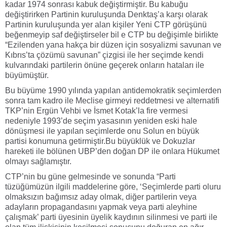
kadar 1974 sonrası kabuk değiştirmiştir. Bu kabuğu
değiştirirken Partinin kuruluşunda Denktaş’a karşı olarak
Partinin kuruluşunda yer alan kişiler Yeni CTP görüşünü
beğenmeyip saf değiştirseler bil e CTP bu değişimle birlikte
“Ezilenden yana hakça bir düzen için sosyalizmi savunan ve
Kıbrıs’ta çözümü savunan” çizgisi ile her seçimde kendi
kulvarındaki partilerin önüne geçerek onların hataları ile
büyümüştür.
Bu büyüme 1990 yılında yapılan antidemokratik seçimlerden
sonra tam kadro ile Meclise girmeyi reddetmesi ve alternatifi
TKP’nin Ergün Vehbi ve İsmet Kotak’la fire vermesi
nedeniyle 1993’de seçim yasasının yeniden eski hale
dönüşmesi ile yapılan seçimlerde onu Solun en büyük
partisi konumuna getirmiştir.Bu büyüklük ve Dokuzlar
hareketi ile bölünen UBP’den doğan DP ile onlara Hükumet
olmayı sağlamıştır.
CTP’nin bu güne gelmesinde ve sonunda “Parti
tüzüğümüzün ilgili maddelerine göre, ‘Seçimlerde parti oluru
olmaksızın bağımsız aday olmak, diğer partilerin veya
adayların propagandasını yapmak veya parti aleyhine
çalışmak’ parti üyesinin üyelik kaydının silinmesi ve parti ile