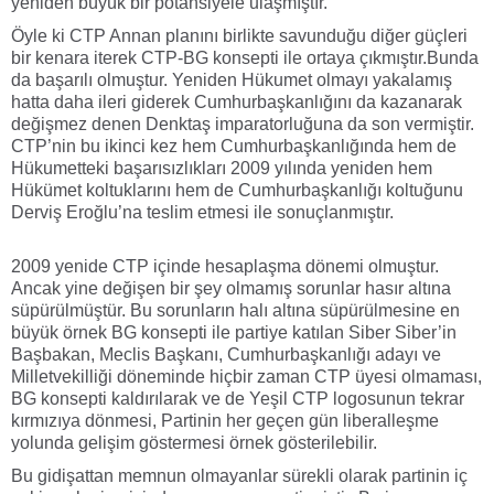
yeniden büyük bir potansiyele ulaşmıştır.
Öyle ki CTP Annan planını birlikte savunduğu diğer güçleri
bir kenara iterek CTP-BG konsepti ile ortaya çıkmıştır.Bunda
da başarılı olmuştur. Yeniden Hükumet olmayı yakalamış
hatta daha ileri giderek Cumhurbaşkanlığını da kazanarak
değişmez denen Denktaş imparatorluğuna da son vermiştir.
CTP’nin bu ikinci kez hem Cumhurbaşkanlığında hem de
Hükumetteki başarısızlıkları 2009 yılında yeniden hem
Hükümet koltuklarını hem de Cumhurbaşkanlığı koltuğunu
Derviş Eroğlu’na teslim etmesi ile sonuçlanmıştır.
2009 yenide CTP içinde hesaplaşma dönemi olmuştur.
Ancak yine değişen bir şey olmamış sorunlar hasır altına
süpürülmüştür. Bu sorunların halı altına süpürülmesine en
büyük örnek BG konsepti ile partiye katılan Siber Siber’in
Başbakan, Meclis Başkanı, Cumhurbaşkanlığı adayı ve
Milletvekilliği döneminde hiçbir zaman CTP üyesi olmaması,
BG konsepti kaldırılarak ve de Yeşil CTP logosunun tekrar
kırmızıya dönmesi, Partinin her geçen gün liberalleşme
yolunda gelişim göstermesi örnek gösterilebilir.
Bu gidişattan memnun olmayanlar sürekli olarak partinin iç