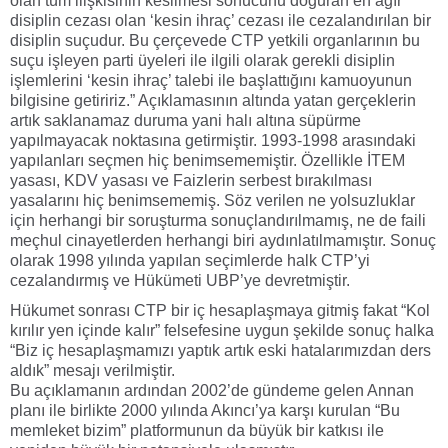
olan tüm ilişkisinin kesilmesi sonucunu doğuran en ağır
disiplin cezası olan ‘kesin ihraç’ cezası ile cezalandırılan bir
disiplin suçudur. Bu çerçevede CTP yetkili organlarının bu
suçu işleyen parti üyeleri ile ilgili olarak gerekli disiplin
işlemlerini ‘kesin ihraç’ talebi ile başlattığını kamuoyunun
bilgisine getiririz.” Açıklamasının altında yatan gerçeklerin
artık saklanamaz duruma yani halı altına süpürme
yapılmayacak noktasına getirmiştir. 1993-1998 arasındaki
yapılanları seçmen hiç benimsememiştir. Özellikle İTEM
yasası, KDV yasası ve Faizlerin serbest bırakılması
yasalarını hiç benimsememiş. Söz verilen ne yolsuzluklar
için herhangi bir soruşturma sonuçlandırılmamış, ne de faili
meçhul cinayetlerden herhangi biri aydınlatılmamıştır. Sonuç
olarak 1998 yılında yapılan seçimlerde halk CTP’yi
cezalandırmış ve Hükümeti UBP’ye devretmiştir.
Hükumet sonrası CTP bir iç hesaplaşmaya gitmiş fakat “Kol
kırılır yen içinde kalır” felsefesine uygun şekilde sonuç halka
“Biz iç hesaplaşmamızı yaptık artık eski hatalarımızdan ders
aldık” mesajı verilmiştir.
Bu açıklamanın ardından 2002’de gündeme gelen Annan
planı ile birlikte 2000 yılında Akıncı’ya karşı kurulan “Bu
memleket bizim” platformunun da büyük bir katkısı ile