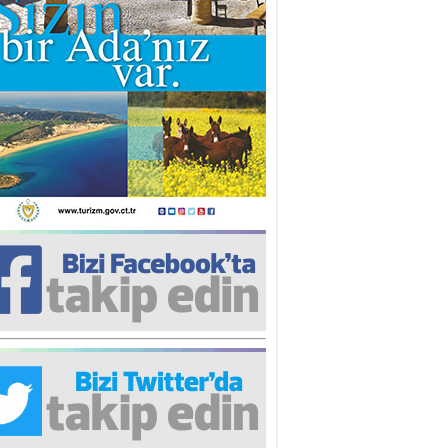
iz TUNCEL
öz göre göre…
ner ULUTAŞ
şallah St. Lois ile Hakkaido
ası gibi olmayız !...
i KİŞMİR
IRSAT VE KORKU
rgut ÇALICI
i Lakırdı da benden!
d. Doç. Ercan HOŞKARA
atırım Yapmazsan Var Olamazsın:
edefteki Kurum Kıb-Tek
na Sarro
şıma gelen skandal olayı