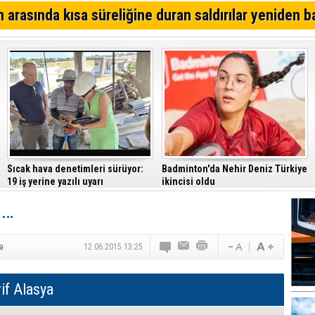
Mahkemesi’ne taşıdı
Girne – Çamlıbel ana yolunda ölümlü kaza… Turan Obalı 
 arasında kısa süreliğine duran saldırılar yeniden b
Dursun Oğuz: Hedefimiz dijital devlet ve güçlü kuruml
KTOEÖS: Okullarda PDR ve özel eğitim ihtiyaçları görm
Sıcak hava denetimleri sürüyor:
Badminton'da Nehir Deniz Türkiye
19 iş yerine yazılı uyarı
ikincisi oldu
u…
ya
12.06.2015 13:25
if Alasya