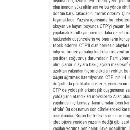
dışında bir çözüm’e evet demeyeceğinin ö
olan inancın yükseltilmesi ve bu yönde aktif
dostun karşı çıkacağını merak ederim. Çün
taşımaktadır. Yazsısı içerisinde bu felsefed
okuyan ve hayatı boyunca CTP’yi yaşam fel
yapılacak kurultayın önemini daha da artırma
hakkındaki düşüncelerin ve önerilerin ko
tebrik ederim. CTP'li olan herkesin olaylar
bilgi ve beceriye sahip kadroları mevcutt
partiden soğutmuş durumdadır. Parti yöneti
olmuşlardır. olaylara bakış açıları maalesef
uzaktan yakından hiçbir alakaları yoktur, b
başını ağrıtmak istemiyorum. CTP 'nin 14 Ha
doğrultuda politikalar üreterek yeniden um
CTP de yoldaşlık arkadaşlık duygusunun zafiye
yoldaşların atandıkları mevkilerde Allah olduk
yapılması hiç kimseyi tanımamaları beni k
affola’’ Bu dostumun son cümlelerdeki kara
mümkündür. Sorun bu tedavi süresince doğru
ideolojisini yeniden yazarın dediği gibi sa
yapılan yoruma ben neleri ilave edebilirim.