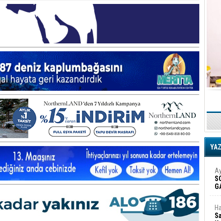
YA
Ay
S
G
D
Ha
Sa