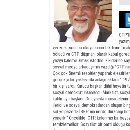
CTP’li
yazıma
vererek sonucu okuyucunun takdirine bırak
bölücü ve CTP düşmanı olarak kabul göreceğ
yazıyı kaleme almak istedim. Fikirlerine sa
sosyal medya arkadaşımın yazdığı ‘’CTP’nin
Çok çok önemli tespitler yaparak eleştirile
gerçekçi bir yaklaşımla anlaşmaktadır.’’ 1
bir kişi vardı. Kurucu başkan dâhil heyetin
sosyal demokrat insanlardı. Marksist, sosy
katılmaya başladı. Dolayısıyla mücadelenin 
ilerici ve sosyal demokratlardan oluşan bi
sol yelpazede İBRE’ nin nerde duracağı he
yönelik ‘’ Öncelikle CTP, kirlenmiş bir beya
temizlemelidir. Sosyalist bir parti olduğu 