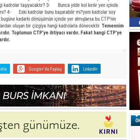
kadrolar taşıyacaktır? 3- Bunca yıldır kol kırılır yen içinde
k mi? 4- Eski kadrolar bunu başarabilir mi?yeni kadrolar soy
de bugüne kadarki dönüşümün içinde yer almışlarsa bu CTP’nin
lardan oluşan bir çizgiye hangi kadrolarla dönecektir.
Temennim
rıdır. Toplumun CTP’ye ihtiyacı vardır. Fakat hangi CTP’ye
rdır.
etle
Google+'da Paylaş
LinkedIn
ÖN