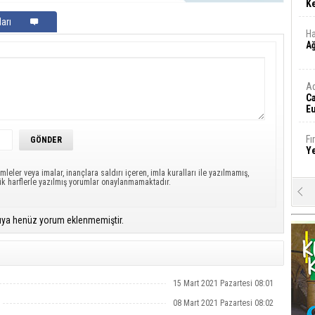
Ke
arı
Ha
A
A
C
Eu
Tü
y
Fı
Y
mleler veya imalar, inançlara saldırı içeren, imla kuralları ile yazılmamış,
ük harflerle yazılmış yorumlar onaylanmamaktadır.
E
Ba
iş
ıya henüz yorum eklenmemiştir.
Ar
2
15 Mart 2021 Pazartesi 08:01
Fa
08 Mart 2021 Pazartesi 08:02
S