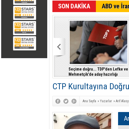
SON DAKİKA
ABD ve İran
Seçime doğru... TDP'den Lefke ve
Mehmetçik'de aday hazırlığı
CTP Kurultayına Doğr
Ana Sayfa
»
Yazarlar
»
Arif Alas
Ar