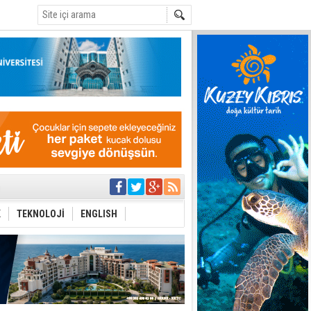
C
azırlığı
K
TEKNOLOJİ
ENGLISH
Çevriliyor"
alması en temel
 Anlatmalıyız”
 Festival
i Anayasa