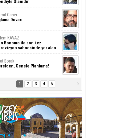
ndiyle Olanıdır
mit Caner
ğlama Duvarı
dem KAVAZ
an Bonomo ile son kez
rovizyon sahnesinde yer alan
rkiye 10 yıl aradan sonra
eniden yarışmaya dönecek mi?
rat Borak
erelden, Genele Planlama!
1
2
3
4
5
rkut YILMABAŞAR
yrak tartışmaları ve ihalesiz
ler!
if Alasya
015 SONRASI VE AKINCI.
tma Baysal
URLAR İÇİ’NDE KOLAYDIR ÖLMEK