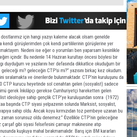
 dostlarımız için hangi yazıyı kaleme alacak olsam genelde
 kendi görüşlerimden çok kendi partililerinin görüşlerine yer
maktayım. Nedeni ise eğer o yorumları ben yaparsam kesinlikle
im içindir. Bu nedenle 14 Haziran kurultayı öncesi böylesi bir
ygı duyduğum ve yazılarını her defasında dikkatlice okuduğum bir
 geleceği mi? geleceğin CTP’si mi?’’ yazısını birkaç kez okudum.
rini sıralamakta ve önerilerde bulunmaktadır. CTP’nin kuruluşunu da
970 CTP kurucu heyetinde sol cenahtan gelen (sosyalist) sadece
 tümü gerek İnkılâpçı gerekse Cumhuriyetçi hareketten gelen
alist ideolojiye sahip gençlik CTP’ye kuruluşundan sonra (1972)
taa başında CTP siyasi yelpazenin solunda Marksist, sosyalist,
r yapıya sahip oldu. Ancak koyu kırmızıdan toz pembeye uzanan bu
r zaman sorunsuz oldu denemez.’’ Özellikle CTP’nin geleceğine
z çarşaf gibi siyasi felsefesini çamaşır makinesine atıp
konusunda kuşkuya mahal bırakmamalıdır. Barış için BM kararları