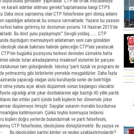
n duyurusunu şimdiden yapmalıdır. CTP’de ortak mücadeleye
 ve kararlı adımlar atılması gerekir.’’saptamasına hangi CTP’li
kü Daha önce saptanmış olan CTP felsefesine geri dönüş anlamı
en sapıldığını anlatarak bu sonuca varmaktadır. Yazarın bu yazısını
sefesi haline getirmiş bir dostumun yorumu 14 Haziran 2015’de
ktadır. Bu dost şunu paylaşmıştır.’’ Sevgili yoldaş ……. CTP
nusunda duyduğum memnuniyeti anlatamam seni canı gönülden
a ideolojik olarak bakması halinde geleceğin CTP'sini yaratacak
ur. CTP'nin bugünkü pozisyonu herkesi derinden üzmekte hatta
mini elinde tutan arkadaşlarımız maalesef sistemin bir parçası
 statükonun tam göbeğindedir. İdeoloji 'parti tüzük ve programı ile
u da yetmezmiş gibi birbirlerini yemekle meşguldürler. Daha fazla
ziranda yapacağı olağan üstü kurultayda senin de belirttiğin
ut olma yolunu açar aksini düşünmek sonun başlangıcı olacaktır.
te uğradığı artık çıkar dostluklarının ağır bastığı 40 yıllık partili
larını ilan ettiler parti içinde belli kişilerin her dönemde joker
aramsar düşünmeye itmiştir. Saygılar sunarım moralini bozdumsa
msarlığına katılmıyorum. Çünkü teşhis konmuşsa tedavisi
 kişileri doğru yerlerde bulundurmak ve parti felsefesini,
ptanmış CTP felsefesine, ideolojisine dönüştürmektir. Bu yazıya ve
 1- Bu ideolojiden partiyi kimler ve neden uzaklaştırmışlardır?