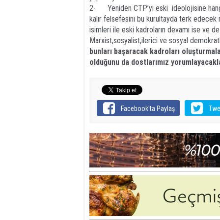
2- Yeniden CTP’yi eski ideolojisine hangi 
kalır felsefesini bu kurultayda terk edece
isimleri ile eski kadroların devamı ise ve 
Marxist,sosyalist,ilerici ve sosyal demokrat
bunları başaracak kadroları oluşturmala
olduğunu da dostlarımız yorumlayacakla
Facebook'ta Paylaş
Twe