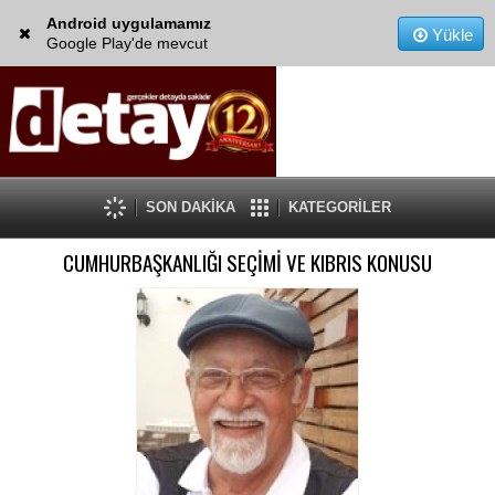
Android uygulamamız
Yükle
Google Play'de mevcut
SON DAKİKA
KATEGORİLER
CUMHURBAŞKANLIĞI SEÇİMİ VE KIBRIS KONUSU