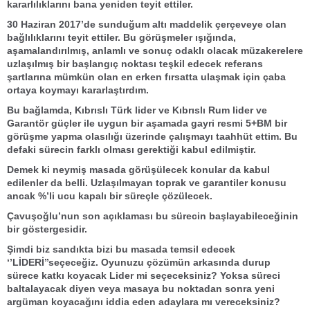
kararlılıklarını bana yeniden teyit ettiler.
30 Haziran 2017’de sunduğum altı maddelik çerçeveye olan
bağlılıklarını teyit ettiler. Bu görüşmeler ışığında,
aşamalandırılmış, anlamlı ve sonuç odaklı olacak müzakerelere
uzlaşılmış bir başlangıç noktası teşkil edecek referans
şartlarına mümkün olan en erken fırsatta ulaşmak için çaba
ortaya koymayı kararlaştırdım.
Bu bağlamda, Kıbrıslı Türk lider ve Kıbrıslı Rum lider ve
Garantör güçler ile uygun bir aşamada gayri resmi 5+BM bir
görüşme yapma olasılığı üzerinde çalışmayı taahhüt ettim. Bu
defaki sürecin farklı olması gerektiği kabul edilmiştir.
Demek ki neymiş masada görüşülecek konular da kabul
edilenler da belli. Uzlaşılmayan toprak ve garantiler konusu
ancak %’li ucu kapalı bir süreçle çözülecek.
Çavuşoğlu’nun son açıklaması bu sürecin başlayabileceğinin
bir göstergesidir.
Şimdi biz sandıkta bizi bu masada temsil edecek
‘’LİDERİ’’seçeceğiz. Oyunuzu çözümün arkasında durup
sürece katkı koyacak Lider mi seçeceksiniz? Yoksa süreci
baltalayacak diyen veya masaya bu noktadan sonra yeni
argüman koyacağını iddia eden adaylara mı vereceksiniz?