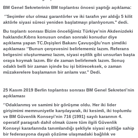
BM Genel Sekreterinin BM toplantısı öncesi yaptığı açıklama:
‘’Seçimler olur olmaz garantörler ve iki tarafın yer aldığı 5 kilit
aktörle siyasi süreci yeniden başlatmayı planlıyorum.'' dedi.
Bu toplantı sonrası Bizim önceliğimiz Türkiye’nin Akdenizdeki
haklarıdır.Kıbrıs konusun ondan sonraki konudur diye
açıklama yapan TC.Dışişleri Bakanı Çavuşoğlu’nun şimdiki
açıklaması ‘’Bunun çerçevesini belirlememiz lazım. Referans
belgesini oluşturmamız lazım, siyasi eşitlik gibi unsurları başta
oraya koymak lazım. Bir de zaman belirlemek lazım. Sonuç
odaklı belli bir zaman içinde bu işi bitireceksek, o zaman
müzakerelere başlamanın bir anlamı var.” Dedi.
25 Kasım 2019 Berlin toplantısı sonrası BM Genel Sekreteri’nin
açıklaması
‘’Odaklanmış ve samimi bir görüşme oldu. Her iki lider
girişimimi memnuniyetle karşılayarak, iki kesimli, iki toplumlu
ve BM Güvenlik Konseyi’nin 716 (1991) sayılı kararının 4.
operatif paragrafı dahil olmak üzere tüm ilgili Güvenlik
Konseyi kararlarında tanımlandığı şekliyle siyasi eşitliğe sahip
bir federasyona dayalı çözüme ulaşmadaki bağlılık ve