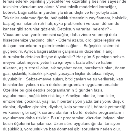
temas ederek pişirilmiş yiyecekler ve kızartılmış besinler sayesinde
toksinler vücudumuza alınır. Vücut toksik maddeleri karaciğer,
böbrek, bağırsakların yardımıyla idrar, dışkı ve ter yoluyla atar.
Toksinler atılamadığında, bağışıklık sisteminin zayıflaması, halsizlik,
baş ağrısı, sıkıntılı ruh hali, uyku problemleri ve uzun dönemde
kanser gibi sorunlar gözlenir. Detoksun yararları nelerdir? -
Vücudumuzun yenilenmesini sağlar, daha zinde ve enerji dolu
hissetmemize yardımcı olur. - Ödemi azaltır, cildi güzelleştirir ve
dolaşım sorunlarının giderilmesini sağlar. - Bağışıklık sistemini
güçlendirir. Ayrıca bağırsakların çalışmasını düzenler. Hangi
durumlarda detoksa ihtiyaç duyulabilir? Her gün 5 porsiyon sebze-
meyve tüketmeyen, yeterli su içmeyen, fazla alkol ve kafein
tüketen, aşırı stresli olan, sık seyahat eden, hareketsiz olan, ödem,
gaz, şişkinlik, kabızlık şikayeti yaşayan kişiler detoksa ihityaç
duyulabilir. Sebze-meyve suları, bitki çayları ve su verilerek, katı
besinlerden yoksun olan detoks programları uygulanmamalıdır.
Özellikle bu gibi detoks programlarının 3 günden fazla
uygulanması, sağlık için risk taşır. Ameliyat olanlar, hamileler,
emzirenler, çocuklar, yaşlılar, hipertansiyon yada tansiyonu düşük
olanlar, diyalize girenler, diyabet, kalp yetmezliği, böbrek yetmezliği
ve kanser gibi sağlık sorunu olanların bu tür detoks programlarını
uygulaması daha risklidir. Bu tür programlar, vücudun ihtiyacı olan
besin öğelerini karşılamaz. Uzun süre uygulandığında, tansiyon
düşüklüğü, yorgunluk ve baş dönmesi gibi sorunlara neden olur.