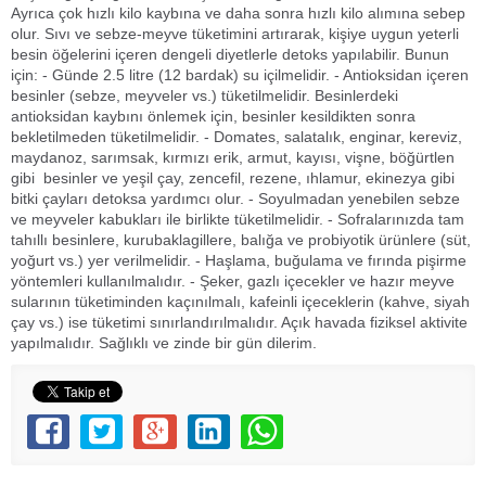
Ayrıca çok hızlı kilo kaybına ve daha sonra hızlı kilo alımına sebep
olur. Sıvı ve sebze-meyve tüketimini artırarak, kişiye uygun yeterli
besin öğelerini içeren dengeli diyetlerle detoks yapılabilir. Bunun
için: - Günde 2.5 litre (12 bardak) su içilmelidir. - Antioksidan içeren
besinler (sebze, meyveler vs.) tüketilmelidir. Besinlerdeki
antioksidan kaybını önlemek için, besinler kesildikten sonra
bekletilmeden tüketilmelidir. - Domates, salatalık, enginar, kereviz,
maydanoz, sarımsak, kırmızı erik, armut, kayısı, vişne, böğürtlen
gibi besinler ve yeşil çay, zencefil, rezene, ıhlamur, ekinezya gibi
bitki çayları detoksa yardımcı olur. - Soyulmadan yenebilen sebze
ve meyveler kabukları ile birlikte tüketilmelidir. - Sofralarınızda tam
tahıllı besinlere, kurubaklagillere, balığa ve probiyotik ürünlere (süt,
yoğurt vs.) yer verilmelidir. - Haşlama, buğulama ve fırında pişirme
yöntemleri kullanılmalıdır. - Şeker, gazlı içecekler ve hazır meyve
sularının tüketiminden kaçınılmalı, kafeinli içeceklerin (kahve, siyah
çay vs.) ise tüketimi sınırlandırılmalıdır. Açık havada fiziksel aktivite
yapılmalıdır. Sağlıklı ve zinde bir gün dilerim.