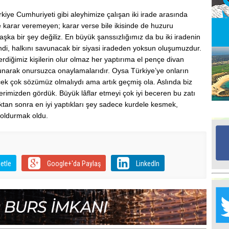
kiye Cumhuriyeti gibi aleyhimize çalışan iki irade arasında
e karar veremeyen; karar verse bile ikisinde de huzuru
Ed
G
şka bir şey değiliz. En büyük şanssızlığımız da bu iki iradenin
di, halkını savunacak bir siyasi iradeden yoksun oluşumuzdur.
erdiğimiz kişilerin olur olmaz her yaptırıma el pençe divan
Ta
sunarak onursuzca onaylamalarıdır. Oysa Türkiye’ye onların
İn
Ad
cek çok sözümüz olmalıydı ama artık geçmiş ola. Aslında biz
lerimizden gördük. Büyük lâflar etmeyi çok iyi beceren bu zatı
Al
tan sonra en iyi yaptıkları şey sadece kurdele kesmek,
F
doldurmak oldu.
Tu
İk
etle
Google+'da Paylaş
LinkedIn
Yr
Y
H
Ra
Ba