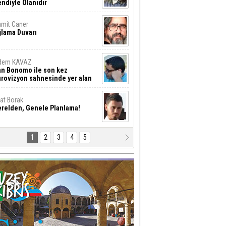
ndiyle Olanıdır
mit Caner
ğlama Duvarı
dem KAVAZ
an Bonomo ile son kez
rovizyon sahnesinde yer alan
rkiye 10 yıl aradan sonra
eniden yarışmaya dönecek mi?
rat Borak
erelden, Genele Planlama!
1
2
3
4
5
rkut YILMABAŞAR
yrak tartışmaları ve ihalesiz
ler!
if Alasya
015 SONRASI VE AKINCI.
tma Baysal
URLAR İÇİ’NDE KOLAYDIR ÖLMEK