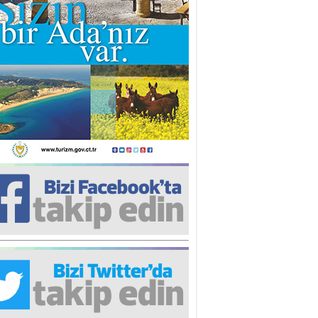
iz TUNCEL
öz göre göre…
ner ULUTAŞ
şallah St. Lois ile Hakkaido
ası gibi olmayız !...
i KİŞMİR
IRSAT VE KORKU
rgut ÇALICI
i Lakırdı da benden!
d. Doç. Ercan HOŞKARA
atırım Yapmazsan Var Olamazsın:
edefteki Kurum Kıb-Tek
na Sarro
şıma gelen skandal olayı