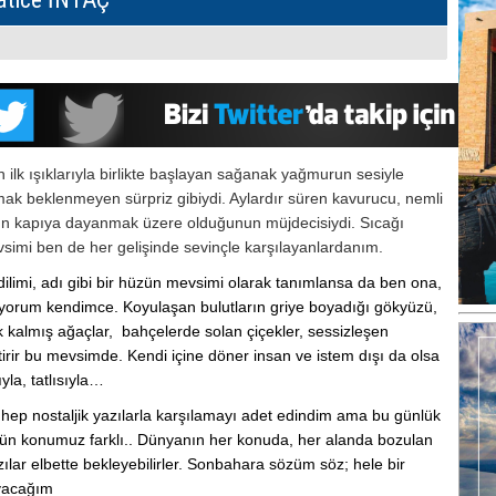
ilk ışıklarıyla birlikte başlayan sağanak yağmurun sesiyle
ak beklenmeyen sürpriz gibiydi. Aylardır süren kavurucu, nemli
rın kapıya dayanmak üzere olduğunun müjdecisiydi. Sıcağı
simi ben de her gelişinde sevinçle karşılayanlardanım.
limi, adı gibi bir hüzün mevsimi olarak tanımlansa da ben ona,
ekliyorum kendimce. Koyulaşan bulutların griye boyadığı gökyüzü,
ak kalmış ağaçlar, bahçelerde solan çiçekler, sessizleşen
irir bu mevsimde. Kendi içine döner insan ve istem dışı da olsa
yla, tatlısıyla…
p nostaljik yazılarla karşılamayı adet edindim ama bu günlük
ün konumuz farklı.. Dünyanın her konuda, her alanda bozulan
lar elbette bekleyebilirler. Sonbahara sözüm söz; hele bir
layacağım