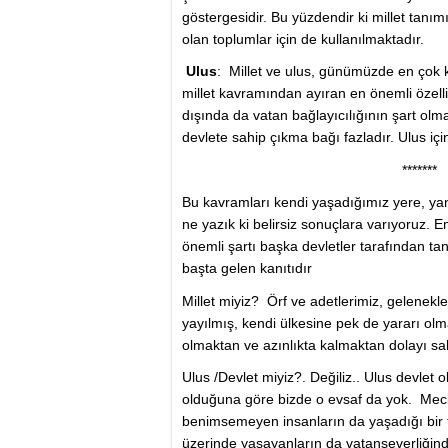
göstergesidir. Bu yüzdendir ki millet tanı
olan toplumlar için de kullanılmaktadır.
Ulus
: Millet ve ulus, günümüzde en çok ka
millet kavramından ayıran en önemli özelli
dışında da vatan bağlayıcılığının şart olma
devlete sahip çıkma bağı fazladır. Ulus iç
*******
Bu kavramları kendi yaşadığımız yere, ya
ne yazık ki belirsiz sonuçlara varıyoruz
önemli şartı başka devletler tarafından t
başta gelen kanıtıdır
Millet miyiz? Örf ve adetlerimiz, gelenekl
yayılmış, kendi ülkesine pek de yararı olma
olmaktan ve azınlıkta kalmaktan dolayı sa
Ulus /Devlet miyiz?. Değiliz.. Ulus devlet 
olduğuna göre bizde o evsaf da yok. Mecb
benimsemeyen insanların da yaşadığı bir
üzerinde yaşayanların da vatanseverliğin