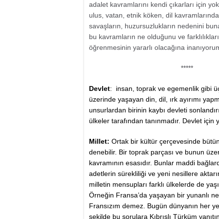
adalet kavramlarını kendi çıkarları için y
ulus, vatan, etnik köken, dil kavramlar
savaşların, huzursuzlukların nedenini bu
bu kavramların ne olduğunu ve farklılıkları
öğrenmesinin yararlı olacağına inanıyoru
*****
Devlet
: insan, toprak ve egemenlik gibi üç
üzerinde yaşayan din, dil, ırk ayırımı ya
unsurlardan birinin kaybı devleti sonlandır
ülkeler tarafından tanınmadır. Devlet için y
Millet:
Ortak bir kültür çerçevesinde bütün
denebilir. Bir toprak parçası ve bunun üzer
kavramının esasıdır. Bunlar maddi bağlard
adetlerin sürekliliği ve yeni nesillere aktarı
milletin mensupları farklı ülkelerde de yaşıy
Örneğin Fransa’da yaşayan bir yunanlı ner
Fransızım demez. Bugün dünyanın her yeri
şekilde bu sorulara Kıbrıslı Türküm yanıtın