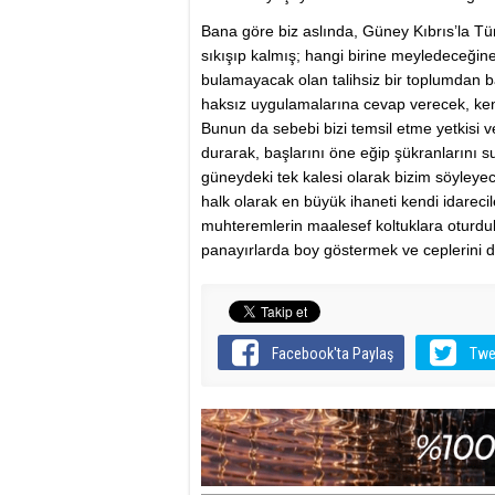
Bana göre biz aslında, Güney Kıbrıs’la Tür
sıkışıp kalmış; hangi birine meyledeceğin
bulamayacak olan talihsiz bir toplumdan ba
haksız uygulamalarına cevap verecek, ken
Bunun da sebebi bizi temsil etme yetkisi v
durarak, başlarını öne eğip şükranlarını 
güneydeki tek kalesi olarak bizim söyleye
halk olarak en büyük ihaneti kendi idareci
muhteremlerin maalesef koltuklara oturduk
panayırlarda boy göstermek ve ceplerini 
Facebook'ta Paylaş
Twe