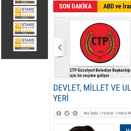
SON DAKİKA
ABD ve İran
CTP Güzelyurt Belediye Başkanlığı
için ön seçime gidiyor
DEVLET, MİLLET VE U
YERİ
Ana Sayfa
»
Yazarlar
»
Hatice İ
H