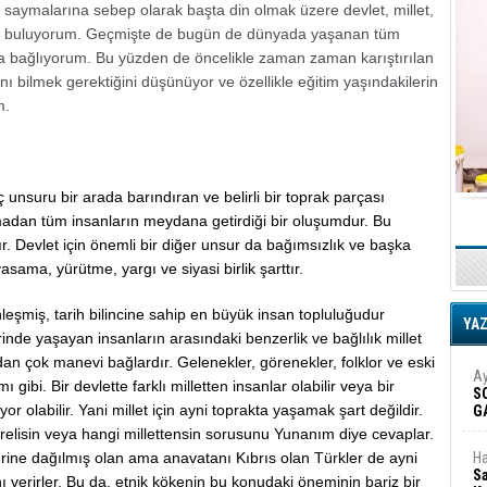
ok saymalarına sebep olarak başta din olmak üzere devlet, millet,
ında buluyorum. Geçmişte de bugün de dünyada yaşanan tüm
na bağlıyorum. Bu yüzden de öncelikle zaman zaman karıştırılan
nı bilmek gerektiğini düşünüyor ve özellikle eğitim yaşındakilerin
m.
 unsuru bir arada barındıran ve belirli bir toprak parçası
pmadan tüm insanların meydana getirdiği bir oluşumdur. Bu
ır. Devlet için önemli bir diğer unsur da bağımsızlık ve başka
asama, yürütme, yargı ve siyasi birlik şarttır.
leşmiş, tarih bilincine sahip en büyük insan topluluğudur
YA
inde yaşayan insanların arasındaki benzerlik ve bağlılık millet
an çok manevi bağlardır. Gelenekler, görenekler, folklor ve eski
Ay
mı gibi. Bir devlette farklı milletten insanlar olabilir veya bir
S
or olabilir. Yani millet için ayni toprakta yaşamak şart değildir.
G
D
elisin veya hangi millettensin sorusunu Yunanım diye cevaplar.
ne dağılmış olan ama anavatanı Kıbrıs olan Türkler de ayni
Ha
Sa
ı verirler. Bu da, etnik kökenin bu konudaki öneminin bariz bir