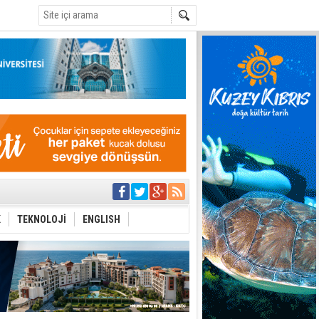
C
yor
azırlığı
K
TEKNOLOJİ
ENGLISH
Çevriliyor"
alması en temel
 Anlatmalıyız”
 Festival