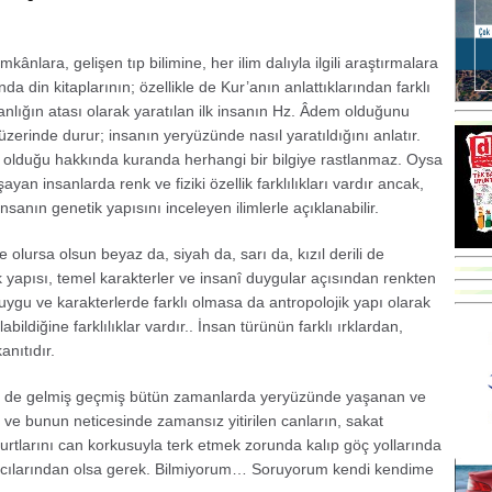
ânlara, gelişen tıp bilimine, her ilim dalıyla ilgili araştırmalara
 din kitaplarının; özellikle de Kur’anın anlattıklarından farklı
sanlığın atası olarak yaratılan ilk insanın Hz. Âdem olduğunu
üzerinde durur; insanın yeryüzünde nasıl yaratıldığını anlatır.
ı olduğu hakkında kuranda herhangi bir bilgiye rastlanmaz. Oysa
ayan insanlarda renk ve fiziki özellik farklılıkları vardır ancak,
 insanın genetik yapısını inceleyen ilimlerle açıklanabilir.
 olursa olsun beyaz da, siyah da, sarı da, kızıl derili de
ik yapısı, temel karakterler ve insanî duygular açısından renkten
duygu ve karakterlerde farklı olmasa da antropolojik yapı olarak
abildiğine farklılıklar vardır.. İnsan türünün farklı ırklardan,
nıtıdır.
ki de gelmiş geçmiş bütün zamanlarda yeryüzünde yaşanan ve
ve bunun neticesinde zamansız yitirilen canların, sakat
urtlarını can korkusuyla terk etmek zorunda kalıp göç yollarında
iş acılarından olsa gerek. Bilmiyorum… Soruyorum kendi kendime