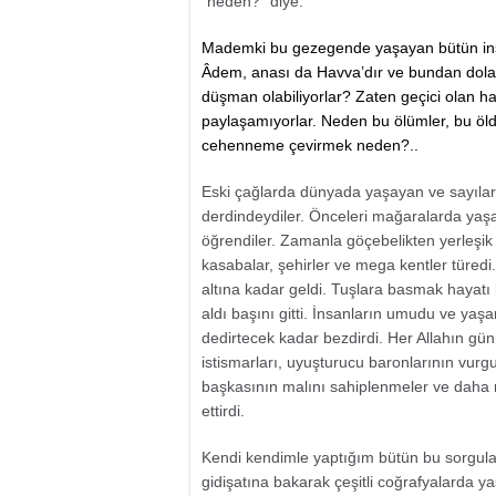
“neden?” diye.
Mademki bu gezegende yaşayan bütün insa
Âdem, anası da Havva’dır ve bundan dolayı
düşman olabiliyorlar? Zaten geçici olan ha
paylaşamıyorlar. Neden bu ölümler, bu öl
cehenneme çevirmek neden?..
Eski çağlarda dünyada yaşayan ve sayılar
derdindeydiler. Önceleri mağaralarda ya
öğrendiler. Zamanla göçebelikten yerleşik h
kasabalar, şehirler ve mega kentler türedi.
altına kadar geldi. Tuşlara basmak hayatı 
aldı başını gitti. İnsanların umudu ve yaş
dedirtecek kadar bezdirdi. Her Allahın günü 
istismarları, uyuşturucu baronlarının vurgu
başkasının malını sahiplenmeler ve daha 
ettirdi.
Kendi kendimle yaptığım bütün bu sorgul
gidişatına bakarak çeşitli coğrafyalarda ya