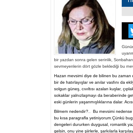
Günün 
uyanm
bir yazdan sonra gelen serinlik, Sonbaha
sevmeyenlerin dört gözle beklediği bu mev
Hazan mevsimi diye de bilinen bu zaman di
bir de hatırlayışlar ve anılar vasfını da 
solgun güneş, cıvıltısı azalan kuşlar, çıpl
sokaklar yalnızlaşmayı da beraberinde get
eski günlerin yaşanmışlıklarına dalar. Acısı
Bilmem nedendir?.. Bu mevsimi nedense he
bu kısa paragrafla yetiniyorum.Çünkü bug
dengeleri dururken duygusal, romantik yazı
gelsin, onu yine şiirlerle, şarkılarla karşı