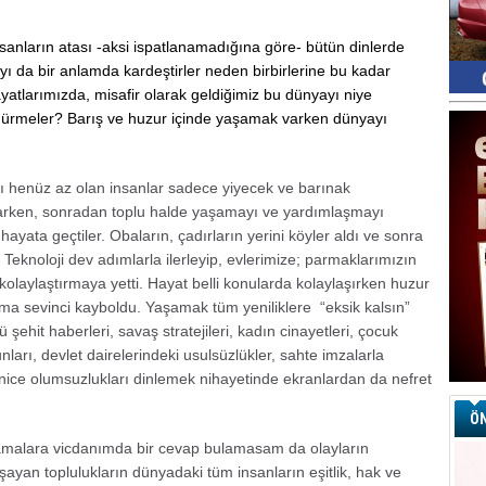
nların atası -aksi ispatlanamadığına göre- bütün dinlerde
 da bir anlamda kardeştirler neden birbirlerine bu kadar
yatlarımızda, misafir olarak geldiğimiz bu dünyayı niye
dürmeler? Barış ve huzur içinde yaşamak varken dünyayı
ı henüz az olan insanlar sadece yiyecek ve barınak
şarken, sonradan toplu halde yaşamayı ve yardımlaşmayı
ayata geçtiler. Obaların, çadırların yerini köyler aldı ve sonra
 Teknoloji dev adımlarla ilerleyip, evlerimize; parmaklarımızın
kolaylaştırmaya yetti. Hayat belli konularda kolaylaşırken huzur
ama sevinci kayboldu. Yaşamak tüm yeniliklere “eksik kalsın”
şehit haberleri, savaş stratejileri, kadın cinayetleri, çocuk
nları, devlet dairelerindeki usulsüzlükler, sahte imzalarla
nice olumsuzlukları dinlemek nihayetinde ekranlardan da nefret
ÖN
amalara vicdanımda bir cevap bulamasam da olayların
şayan toplulukların dünyadaki tüm insanların eşitlik, hak ve