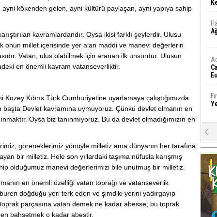
Ke
mı ayni kökenden gelen, ayni kültürü paylaşan, ayni yapıya sahip
Ha
A
rıştırılan kavramlardandır. Oysa ikisi farklı şeylerdir. Ulusu
k onun millet içerisinde yer alan maddi ve manevi değerlerin
sıdır. Vatan, ulus olabilmek için aranan ilk unsurdur. Ulusun
A
indeki en önemli kavram vatanseverliktir.
C
Eu
Tü
y
Fı
ni Kuzey Kıbrıs Türk Cumhuriyetine uyarlamaya çalıştığımızda
Y
. En başta Devlet kavramına uymuyoruz. Çünkü devlet olmanın en
anınmaktır. Oysa biz tanınmıyoruz. Bu da devlet olmadığımızın en
E
Ba
erimiz, göreneklerimiz yönüyle milletiz ama dünyanın her tarafına
iş
yan bir milletiz. Hele son yıllardaki taşıma nüfusla karışmış
hip olduğumuz manevi değerlerimizi bile unutmuş bir milletiz.
Ar
2
olmanın en önemli özelliği vatan toprağı ve vatanseverlik
uren doğduğu yeri terk eden ve şimdiki yerini yadırgayıp
 toprak parçasına vatan demek ne kadar abesse; bu toprak
Fa
S
den bahsetmek o kadar abestir.