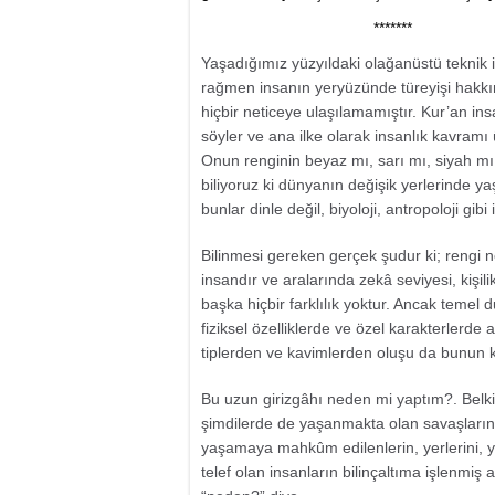
*******
Yaşadığımız yüzyıldaki olağanüstü teknik imk
rağmen insanın yeryüzünde türeyişi hakkında
hiçbir neticeye ulaşılamamıştır. Kur’an in
söyler ve ana ilke olarak insanlık kavramı 
Onun renginin beyaz mı, sarı mı, siyah m
biliyoruz ki dünyanın değişik yerlerinde yaş
bunlar dinle değil, biyoloji, antropoloji gibi
Bilinmesi gereken gerçek şudur ki; rengi ne
insandır ve aralarında zekâ seviyesi, kişil
başka hiçbir farklılık yoktur. Ancak temel 
fiziksel özelliklerde ve özel karakterlerde al
tiplerden ve kavimlerden oluşu da bunun ka
Bu uzun girizgâhı neden mi yaptım?. Bel
şimdilerde de yaşanmakta olan savaşların 
yaşamaya mahkûm edilenlerin, yerlerini, y
telef olan insanların bilinçaltıma işlenm