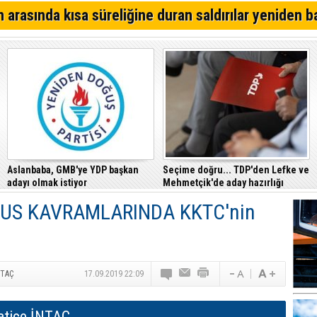
Alsancak'ta Kırık Bardaklı Kavga: İki Kişi Yaralandı
 arasında kısa süreliğine duran saldırılar yeniden b
CTP, Cezaevi Disiplin Tüzüğü’nde yapılan değişiklikler
Mahkemesi’ne taşıdı
Girne – Çamlıbel ana yolunda ölümlü kaza… Turan Obalı 
Aslanbaba, GMB'ye YDP başkan
Seçime doğru... TDP'den Lefke ve
adayı olmak istiyor
Mehmetçik'de aday hazırlığı
LUS KAVRAMLARINDA KKTC'nin
NTAÇ
17.09.2019 22:09
atice İNTAÇ