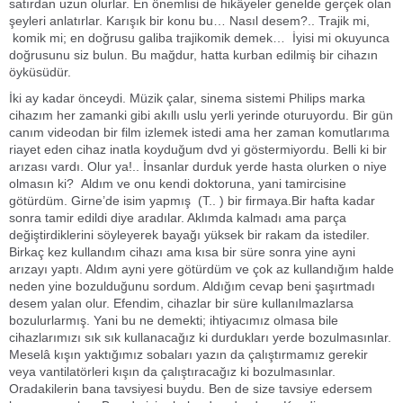
satırdan uzun olurlar. En önemlisi de hikâyeler genelde gerçek olan
şeyleri anlatırlar. Karışık bir konu bu… Nasıl desem?.. Trajik mi,
komik mi; en doğrusu galiba trajikomik demek… İyisi mi okuyunca
doğrusunu siz bulun. Bu mağdur, hatta kurban edilmiş bir cihazın
öyküsüdür.
İki ay kadar önceydi. Müzik çalar, sinema sistemi Philips marka
cihazım her zamanki gibi akıllı uslu yerli yerinde oturuyordu. Bir gün
canım videodan bir film izlemek istedi ama her zaman komutlarıma
riayet eden cihaz inatla koyduğum dvd yi göstermiyordu. Belli ki bir
arızası vardı. Olur ya!.. İnsanlar durduk yerde hasta olurken o niye
olmasın ki? Aldım ve onu kendi doktoruna, yani tamircisine
götürdüm. Girne’de isim yapmış (T.. ) bir firmaya.Bir hafta kadar
sonra tamir edildi diye aradılar. Aklımda kalmadı ama parça
değiştirdiklerini söyleyerek bayağı yüksek bir rakam da istediler.
Birkaç kez kullandım cihazı ama kısa bir süre sonra yine ayni
arızayı yaptı. Aldım ayni yere götürdüm ve çok az kullandığım halde
neden yine bozulduğunu sordum. Aldığım cevap beni şaşırtmadı
desem yalan olur. Efendim, cihazlar bir süre kullanılmazlarsa
bozulurlarmış. Yani bu ne demekti; ihtiyacımız olmasa bile
cihazlarımızı sık sık kullanacağız ki durdukları yerde bozulmasınlar.
Meselâ kışın yaktığımız sobaları yazın da çalıştırmamız gerekir
veya vantilatörleri kışın da çalıştıracağız ki bozulmasınlar.
Oradakilerin bana tavsiyesi buydu. Ben de size tavsiye edersem