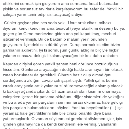
ettiklerini sormak için gidiyorum ama sormama fırsat bulamadan
pişkin ve sorumsuz tavırlarla karşılaşıyorum bu sefer de. Yetkili bir
çalışan yarın tamir edip sizi arayacağız diyor.
Günler geçiyor yine ses seda yok. Unut artık cihazı mihazı
diyorum kendi kendime ama tesadüf (veya aksilik mi desem) bu ya,
geçen gün Girne merkezine giden ana yol kapatılmış, mecburi
istikamet verilmişti. Bir de baktım o malûm yerin önünden
geçiyorum. İçimdeki ses dürttü yine. Durup sormak istedim bizim
garibanın akıbetini. İyi ki sormuşum çünkü aldığım bilgiyle hiçbir
yalanın sonsuza dek gizli kalamayacağını bir kez daha anladım.
Kapıdan girişimi gören yetkili şahsın beni görünce bozulduğunu
hissettim. Günlerce arayacağım dediği halde aramayan biri olarak
zaten bozulması da gerekirdi. Cihazın hazır olup olmadığını
sorduğumda aldığım cevap çok şaşırtıcıydı. Yetkili şahıs benim
ısrarlı arayışımla artık yalanını sürdüremeyeceğini anlamış olacak
ki baklayı ağzında çıkardı. Cihazın arızalı olan kısmını onarmaya
çalışırken içerde bir patlama olduğunu diğer sistemleri de yaktığını
ve bu arada yanan parçaların seri numarası okunmaz hale geldiği
için parçaları bulamadıklarını söyledi. Yani bu beyefendiler (!..) işe
yaramaz hale getirdiklerini bile bile cihazı onarıldı diye bana
yutturmuşlardı. O zaman söylenmesi gerekeni söylememişler, işin
içinden çıkamayınca da kendi kendilerini ele vermiş, yalanlarını