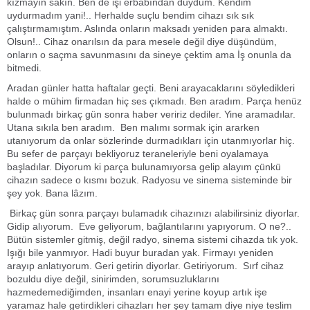
kızmayın sakın. Ben de işi erbabından duydum. Kendim
uydurmadım yani!.. Herhalde suçlu bendim cihazı sık sık
çalıştırmamıştım. Aslında onların maksadı yeniden para almaktı.
Olsun!.. Cihaz onarılsın da para mesele değil diye düşündüm,
onların o saçma savunmasını da sineye çektim ama İş onunla da
bitmedi.
Aradan günler hatta haftalar geçti. Beni arayacaklarını söyledikleri
halde o mühim firmadan hiç ses çıkmadı. Ben aradım. Parça henüz
bulunmadı birkaç gün sonra haber veririz dediler. Yine aramadılar.
Utana sıkıla ben aradım. Ben malımı sormak için ararken
utanıyorum da onlar sözlerinde durmadıkları için utanmıyorlar hiç.
Bu sefer de parçayı bekliyoruz teraneleriyle beni oyalamaya
başladılar. Diyorum ki parça bulunamıyorsa gelip alayım çünkü
cihazın sadece o kısmı bozuk. Radyosu ve sinema sisteminde bir
şey yok. Bana lâzım.
Birkaç gün sonra parçayı bulamadık cihazınızı alabilirsiniz diyorlar.
Gidip alıyorum. Eve geliyorum, bağlantılarını yapıyorum. O ne?..
Bütün sistemler gitmiş, değil radyo, sinema sistemi cihazda tık yok.
Işığı bile yanmıyor. Hadi buyur buradan yak. Firmayı yeniden
arayıp anlatıyorum. Geri getirin diyorlar. Getiriyorum. Sırf cihaz
bozuldu diye değil, sinirimden, sorumsuzluklarını
hazmedemediğimden, insanları enayi yerine koyup artık işe
yaramaz hale getirdikleri cihazları her şey tamam diye niye teslim