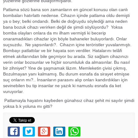
yüzlerine gözlerine bulaştırmışlardı.
Patlama sözü bana son zamanların en güncel konusu olan canlı
bombaları hatırlattı nedense. Cihazın içinde patlama oldu demişti
ya o bey; belki ondandı. Belki de doğruydu söylediği ama neden
bana bozuk cihazı verirken değil de şimdi söylüyordu? Yoksa
bomba olayları onlara da mı ilham vermişti ki becerip
onaramadıkları cihazlar için böyle bahaneler buluyorlardı. Onlar
suçsuzdu. Ne yapsınlardı?. Cihazın içine teröristler yuvalanmıştı.
Bombayı patlattılar ve bir hayata son verdiler. Hatalarını telâfi
etmek akıllarından bile geçmiyor bu arada. Siz sağlam cihazınızı
verin onlar bozsunlar ve hiçbir sorumluluk da almasınlar. Bu nasıl
bir zihniyet? Yine de şaşmamak lâzım. Memleketin çivisi çıkmış,
Bozulmayan yanı kalmamış. Bu durum esnafa da sirayet etmişse
suç onların mı?.. İnsanların parasını alıp onları kandırdıkları için
sevinebilen bu tip insanlar ne yazık ki namuslu esnafa da ket
vuruyorlar.
Patlamayla hayatını kaybeden günahsız cihaz şehit mi sayılır şimdi
yoksa b.k yoluna mı gitti?