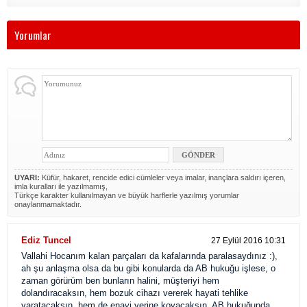
Yorumlar
UYARI:
Küfür, hakaret, rencide edici cümleler veya imalar, inançlara saldırı içeren,
imla kuralları ile yazılmamış,
Türkçe karakter kullanılmayan ve büyük harflerle yazılmış yorumlar
onaylanmamaktadır.
Ediz Tuncel
27 Eylül 2016 10:31
Vallahi Hocanım kalan parçaları da kafalarında paralasaydınız :),
ah şu anlaşma olsa da bu gibi konularda da AB hukuğu işlese, o
zaman görürüm ben bunların halini, müşteriyi hem
dolandıracaksın, hem bozuk cihazı vererek hayati tehlike
yaratacaksın, hem de enayi yerine koyacaksın, AB hukuğunda