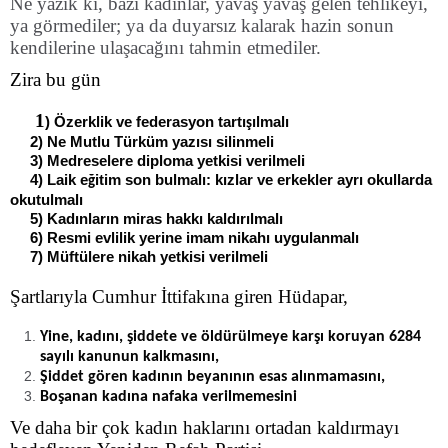
Ne yazık ki, bazı kadınlar, yavaş yavaş gelen tehlikeyi,
ya görmediler; ya da duyarsız kalarak hazin sonun
kendilerine ulaşacağını tahmin etmediler.
Zira bu gün
1
) Özerklik ve federasyon tartı
ılmalı
ş
2) Ne Mutlu Türküm yazısı silinmeli
3) Medreselere diploma yetkisi verilmeli
4) Laik e
itim son bulmalı: kızlar ve erkekler ayrı okullarda
ğ
okutulmalı
5) Kadınların miras hakkı kaldırılmalı
6) Resmi evlilik yerine imam nikahı uygulanmalı
7) Müftülere nikah yetkisi verilmeli
Şartlarıyla Cumhur İttifakına giren Hüdapar,
Yine, kadını, şiddete ve öldürülmeye karşı koruyan 6284
sayılı kanunun kalkmasını,
Şiddet gören kadının beyanının esas alınmamasını,
Boşanan kadına nafaka verilmemesini
Ve daha bir çok kadın haklarını ortadan kaldırmayı