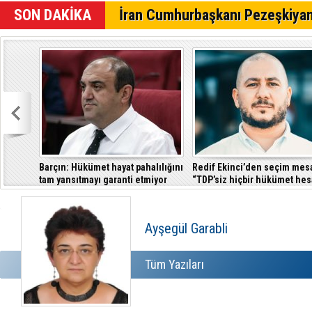
Sıcak hava 
SON DAKİKA
İran Cumhurbaşkanı Pezeşkiyan
Dağ yolu pa
Badminton'
Barçın: Hükümet hayat pahalılığını
Redif Ekinci’den seçim mesa
tam yansıtmayı garanti etmiyor
“TDP’siz hiçbir hükümet hes
tutmayacak”
Ayşegül Garabli
Tüm Yazıları