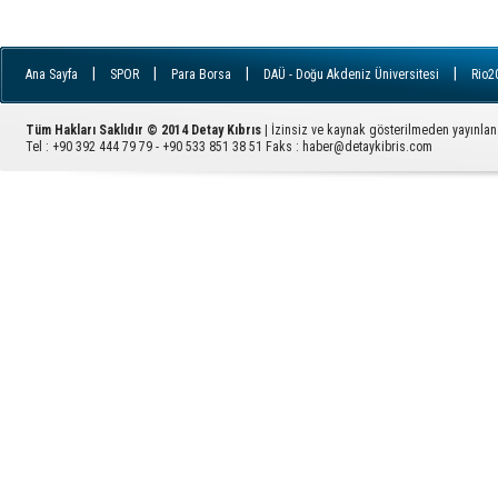
|
|
|
|
Ana Sayfa
SPOR
Para Borsa
DAÜ - Doğu Akdeniz Üniversitesi
Rio2
|
|
|
|
İletişim
YDÜ - Yakın Doğu Üniversitesi
FILE
Ziyaretçi Defteri
GÜ - 
|
|
|
|
|
|
|
Avrupa
RSS
ARUCAD
EMEK
KADIN
İngiltere
YAŞAM
Tüm Hakları Saklıdır © 2014 Detay Kıbrıs
| İzinsiz ve kaynak gösterilmeden yayınla
|
PARA
Sektörel Haber
Tel : +90 392 444 79 79 - +90 533 851 38 51 Faks :
haber@detaykibris.com