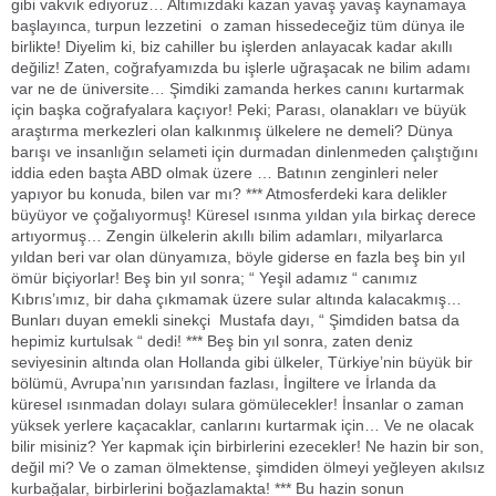
gibi vakvık ediyoruz… Altımızdaki kazan yavaş yavaş kaynamaya
başlayınca, turpun lezzetini o zaman hissedeceğiz tüm dünya ile
birlikte! Diyelim ki, biz cahiller bu işlerden anlayacak kadar akıllı
değiliz! Zaten, coğrafyamızda bu işlerle uğraşacak ne bilim adamı
var ne de üniversite… Şimdiki zamanda herkes canını kurtarmak
için başka coğrafyalara kaçıyor! Peki; Parası, olanakları ve büyük
araştırma merkezleri olan kalkınmış ülkelere ne demeli? Dünya
barışı ve insanlığın selameti için durmadan dinlenmeden çalıştığını
iddia eden başta ABD olmak üzere … Batının zenginleri neler
yapıyor bu konuda, bilen var mı? *** Atmosferdeki kara delikler
büyüyor ve çoğalıyormuş! Küresel ısınma yıldan yıla birkaç derece
artıyormuş… Zengin ülkelerin akıllı bilim adamları, milyarlarca
yıldan beri var olan dünyamıza, böyle giderse en fazla beş bin yıl
ömür biçiyorlar! Beş bin yıl sonra; “ Yeşil adamız “ canımız
Kıbrıs’ımız, bir daha çıkmamak üzere sular altında kalacakmış…
Bunları duyan emekli sinekçi Mustafa dayı, “ Şimdiden batsa da
hepimiz kurtulsak “ dedi! *** Beş bin yıl sonra, zaten deniz
seviyesinin altında olan Hollanda gibi ülkeler, Türkiye’nin büyük bir
bölümü, Avrupa’nın yarısından fazlası, İngiltere ve İrlanda da
küresel ısınmadan dolayı sulara gömülecekler! İnsanlar o zaman
yüksek yerlere kaçacaklar, canlarını kurtarmak için… Ve ne olacak
bilir misiniz? Yer kapmak için birbirlerini ezecekler! Ne hazin bir son,
değil mi? Ve o zaman ölmektense, şimdiden ölmeyi yeğleyen akılsız
kurbağalar, birbirlerini boğazlamakta! *** Bu hazin sonun