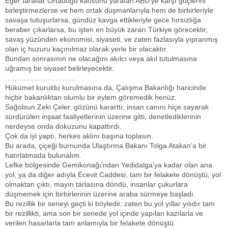
Eğer taraflar Ortadoğu kaosunu yaratan ABD’ye karşı güçlerini
birleştirmezlerse ve hem ortak düşmanlarıyla hem de birbirleriyle
savaşa tutuşurlarsa, gündüz kavga ettikleriyle gece hırsızlığa
beraber çıkarlarsa, bu işten en büyük zararı Türkiye görecektir,
savaş yüzünden ekonomisi, siyaseti, ve zaten fazlasıyla yıpranmış
olan iç huzuru kaçınılmaz olarak yerle bir olacaktır.
Bundan sonrasının ne olacağını akılcı veya akıl tutulmasına
uğramış bir siyaset belirleyecektir.
…………………………
Hükümet kuruldu kurulmasına da, Çalışma Bakanlığı haricinde
hiçbir bakanlıktan olumlu bir eylem göremedik henüz.
Sağolsun Zeki Çeler, gözünü kararttı, insan canını hiçe sayarak
sürdürülen inşaat faaliyetlerinin üzerine gitti, denetlediklerinin
nerdeyse onda dokuzunu kapattırdı.
Çok da iyi yaptı, herkes aklını başına toplasın.
Bu arada, çiçeği burnunda Ulaştırma Bakanı Tolga Atakan’a bir
hatırlatmada bulunalım.
Lefke bölgesinde Gemikonağı’ndan Yedidalga’ya kadar olan ana
yol, ya da diğer adıyla Ecevit Caddesi, tam bir felakete dönüştü, yol
olmaktan çıktı, mayın tarlasına döndü, insanlar çukurlara
düşmemek için birbirlerinin üzerine araba sürmeye başladı.
Bu rezillik bir seneyi geçti ki böyledir, zaten bu yol yıllar yılıdır tam
bir rezillikti, ama son bir senede yol içinde yapılan kazılarla ve
verilen hasarlarla tam anlamıyla bir felakete dönüştü.