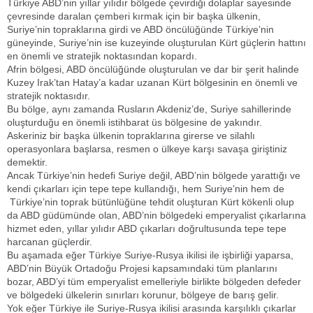
Türkiye ABD’nin yıllar yılıdır bölgede çevirdiği dolaplar sayesinde
çevresinde daralan çemberi kırmak için bir başka ülkenin,
Suriye’nin topraklarına girdi ve ABD öncülüğünde Türkiye’nin
güneyinde, Suriye’nin ise kuzeyinde oluşturulan Kürt güçlerin hattını
en önemli ve stratejik noktasından kopardı.
Afrin bölgesi, ABD öncülüğünde oluşturulan ve dar bir şerit halinde
Kuzey Irak’tan Hatay’a kadar uzanan Kürt bölgesinin en önemli ve
stratejik noktasıdır.
Bu bölge, aynı zamanda Rusların Akdeniz’de, Suriye sahillerinde
oluşturduğu en önemli istihbarat üs bölgesine de yakındır.
Askeriniz bir başka ülkenin topraklarına girerse ve silahlı
operasyonlara başlarsa, resmen o ülkeye karşı savaşa giriştiniz
demektir.
Ancak Türkiye’nin hedefi Suriye değil, ABD’nin bölgede yarattığı ve
kendi çıkarları için tepe tepe kullandığı, hem Suriye’nin hem de
Türkiye’nin toprak bütünlüğüne tehdit oluşturan Kürt kökenli olup
da ABD güdümünde olan, ABD’nin bölgedeki emperyalist çıkarlarına
hizmet eden, yıllar yılıdır ABD çıkarları doğrultusunda tepe tepe
harcanan güçlerdir.
Bu aşamada eğer Türkiye Suriye-Rusya ikilisi ile işbirliği yaparsa,
ABD’nin Büyük Ortadoğu Projesi kapsamındaki tüm planlarını
bozar, ABD’yi tüm emperyalist emelleriyle birlikte bölgeden defeder
ve bölgedeki ülkelerin sınırları korunur, bölgeye de barış gelir.
Yok eğer Türkiye ile Suriye-Rusya ikilisi arasında karşılıklı çıkarlar