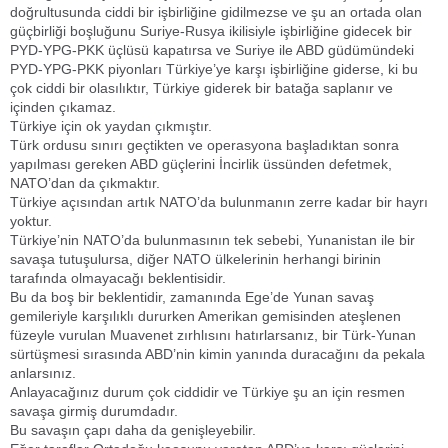
doğrultusunda ciddi bir işbirliğine gidilmezse ve şu an ortada olan
güçbirliği boşluğunu Suriye-Rusya ikilisiyle işbirliğine gidecek bir
PYD-YPG-PKK üçlüsü kapatırsa ve Suriye ile ABD güdümündeki
PYD-YPG-PKK piyonları Türkiye’ye karşı işbirliğine giderse, ki bu
çok ciddi bir olasılıktır, Türkiye giderek bir batağa saplanır ve
içinden çıkamaz.
Türkiye için ok yaydan çıkmıştır.
Türk ordusu sınırı geçtikten ve operasyona başladıktan sonra
yapılması gereken ABD güçlerini İncirlik üssünden defetmek,
NATO’dan da çıkmaktır.
Türkiye açısından artık NATO’da bulunmanın zerre kadar bir hayrı
yoktur.
Türkiye’nin NATO’da bulunmasının tek sebebi, Yunanistan ile bir
savaşa tutuşulursa, diğer NATO ülkelerinin herhangi birinin
tarafında olmayacağı beklentisidir.
Bu da boş bir beklentidir, zamanında Ege’de Yunan savaş
gemileriyle karşılıklı dururken Amerikan gemisinden ateşlenen
füzeyle vurulan Muavenet zırhlısını hatırlarsanız, bir Türk-Yunan
sürtüşmesi sırasında ABD’nin kimin yanında duracağını da pekala
anlarsınız.
Anlayacağınız durum çok ciddidir ve Türkiye şu an için resmen
savaşa girmiş durumdadır.
Bu savaşın çapı daha da genişleyebilir.