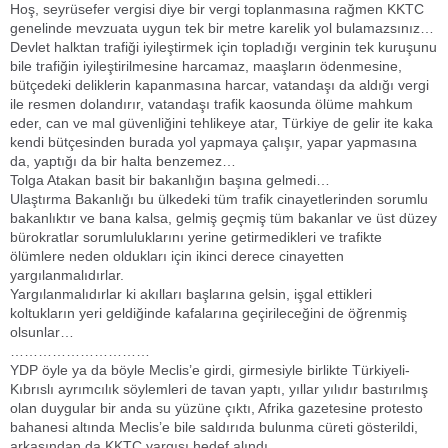
Hoş, seyrüsefer vergisi diye bir vergi toplanmasına rağmen KKTC
genelinde mevzuata uygun tek bir metre karelik yol bulamazsınız…
Devlet halktan trafiği iyileştirmek için topladığı verginin tek kuruşunu
bile trafiğin iyileştirilmesine harcamaz, maaşların ödenmesine,
bütçedeki deliklerin kapanmasına harcar, vatandaşı da aldığı vergi
ile resmen dolandırır, vatandaşı trafik kaosunda ölüme mahkum
eder, can ve mal güvenliğini tehlikeye atar, Türkiye de gelir ite kaka
kendi bütçesinden burada yol yapmaya çalışır, yapar yapmasına
da, yaptığı da bir halta benzemez…
Tolga Atakan basit bir bakanlığın başına gelmedi…
Ulaştırma Bakanlığı bu ülkedeki tüm trafik cinayetlerinden sorumlu
bakanlıktır ve bana kalsa, gelmiş geçmiş tüm bakanlar ve üst düzey
bürokratlar sorumluluklarını yerine getirmedikleri ve trafikte
ölümlere neden oldukları için ikinci derece cinayetten
yargılanmalıdırlar.
Yargılanmalıdırlar ki akılları başlarına gelsin, işgal ettikleri
koltukların yeri geldiğinde kafalarına geçirileceğini de öğrenmiş
olsunlar…
…………………………
YDP öyle ya da böyle Meclis’e girdi, girmesiyle birlikte Türkiyeli-
Kıbrıslı ayrımcılık söylemleri de tavan yaptı, yıllar yılıdır bastırılmış
olan duygular bir anda su yüzüne çıktı, Afrika gazetesine protesto
bahanesi altında Meclis’e bile saldırıda bulunma cüreti gösterildi,
arkasından da KKTC yargısı hedef alındı.