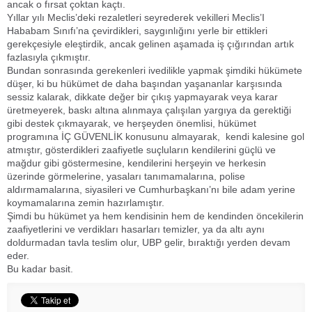
ancak o fırsat çoktan kaçtı.
Yıllar yılı Meclis’deki rezaletleri seyrederek vekilleri Meclis’I
Hababam Sınıfı’na çevirdikleri, saygınlığını yerle bir ettikleri
gerekçesiyle eleştirdik, ancak gelinen aşamada iş çığırından artık
fazlasıyla çıkmıştır.
Bundan sonrasında gerekenleri ivedilikle yapmak şimdiki hükümete
düşer, ki bu hükümet de daha başından yaşananlar karşısında
sessiz kalarak, dikkate değer bir çıkış yapmayarak veya karar
üretmeyerek, baskı altına alınmaya çalışılan yargıya da gerektiği
gibi destek çıkmayarak, ve herşeyden önemlisi, hükümet
programına İÇ GÜVENLİK konusunu almayarak, kendi kalesine gol
atmıştır, gösterdikleri zaafiyetle suçluların kendilerini güçlü ve
mağdur gibi göstermesine, kendilerini herşeyin ve herkesin
üzerinde görmelerine, yasaları tanımamalarına, polise
aldırmamalarına, siyasileri ve Cumhurbaşkanı’nı bile adam yerine
koymamalarına zemin hazırlamıştır.
Şimdi bu hükümet ya hem kendisinin hem de kendinden öncekilerin
zaafiyetlerini ve verdikları hasarları temizler, ya da altı aynı
doldurmadan tavla teslim olur, UBP gelir, bıraktığı yerden devam
eder.
Bu kadar basit.