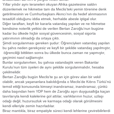
Yıllar yılıdır aynı teraneleri okuyan Afrika gazetesine saldırı
düzenlemek ne hikmetse tam da Meclis’teki yemin törenine denk
getirilmesinin ve Cumhurbaşkanı Akıncı’nın da hedef alınmasının
tesadüfi olduğunu iddia etmek, herhalde abesle iştigal olur.
Diğer taraftan, keyfi bir kararla vatandaş yapılan ve ne hikmetse
kendisine noterlik yetkisi de verilen Bertan Zaroğlu’nun bugüne
kadar bu ülkede hiçbir sosyal güvencesinin, sosyal sigorta
yatırımının olmadığı da ortaya çıktı.
Şimdi sorgulanması gereken şudur: Öğrenciyken vatandaş yapılan
bu şahıs neden gerekçesiz ve keyfi bir şekilde vatandaş yapılmıştır,
öğrenciliği bittikten sonra bu ülkede bunca zaman ne yapmıştır,
geçimini nasıl sağlamıştır.
Bunlar sorgulanırken, bu şahısa vatandaşlık veren Bakanlar
Kurulu’nun tüm üyeleri de aynı şekilde sorgulanmalıdır, hesaba
çekilmelidir.
Bertan Zaroğlu bugün Meclis’te şu an için görev alan bir vekil
olabilir, ancak yaşananlara bakıldığında o Meclis’de Kıbrıs Türkü’nü
temsil ettiği konusunda kimseyi inandıramaz, inandıramaz, çünkü
daha başından hem YDP hem de Zaroğlu aşırı duygusallığa kaçan
tavırlarıyla kendi kalelerine gol attılar, varlıklarının huzur, uzlaşı
odağı değil, huzursuzluk ve karmaşa odağı olarak görülmesini
kendi elleriyle zemin hazırladılar.
Biraz mantıkla, biraz empatiyle süreci kendi lehlerine çevirebilirlerdi