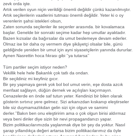
zevk orda işte.
Artık verilen oyun niçin verildiği önemli değildir çünkü kazanılmıştır.
Artık seçilenlerin vaatlerini tutması önemli değildir. Yeter ki o oy
verenlerin şahsi istekleri olsun,
Zaten sonunda seçilenler ile seçenler arasında. bir kovalamaca
başlar. Genelde bir sonraki seçime kadar hep umutlar ayaktadır.
Bazen kızsalar da bağırsalar da umut beslemeye devam ederler.
Olmaz ise bir daha oy vermem diye şikâyetçi olsalar bile, günü
geldiğinde yeniden bir umut için ayni siyasetçilerin yanında dururlar.
Aynen Nasrettin hoca fıkrası gibi ‘’ya tutarsa’’
Tüm partiler seçim istiyor neden?
Vekillik hele hele Bakanlık çok tatlı da ondan.
Bir seçildiniz mi keyfiniz gıcır.
Bir şey yapmaya gerek yok bol bol umut verin, eşe dosta azcık
menfaat sağlayın, düğün dernek ve açılışları kaçırmayın.
Cenazelerde en önde saf tutun yeter. Kendinizi bir bilen olarak
gösterin sırtınız yere gelmez. Sizi arkanızdan kıskanıp eleştirseler
bile siz duymamazlıkdan gelin sizi için olgun ve samimi
derler.’’Bakın ben onu eleştiririm ama o çok olgun birisi aldırmaz
veya beni dinler diye sizin bir nevi propagandanızı yapar.
Bizim politikacılarımızda yaşlanmak diye bir şey da yoktur. Nasıl
şarap yıllandıkça değeri artarsa bizim politikacılarımız da öyle