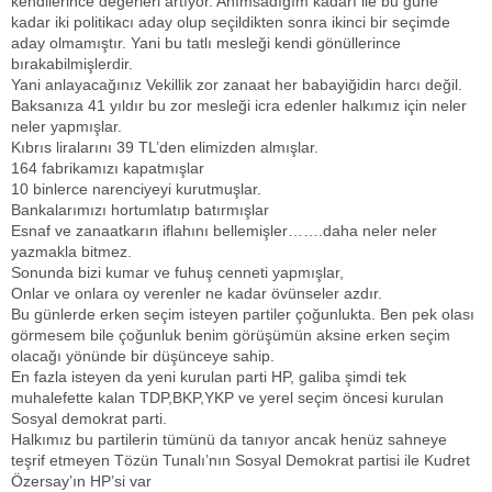
kendilerince değerleri artıyor. Anımsadığım kadarı ile bu güne
kadar iki politikacı aday olup seçildikten sonra ikinci bir seçimde
aday olmamıştır. Yani bu tatlı mesleği kendi gönüllerince
bırakabilmişlerdir.
Yani anlayacağınız Vekillik zor zanaat her babayiğidin harcı değil.
Baksanıza 41 yıldır bu zor mesleği icra edenler halkımız için neler
neler yapmışlar.
Kıbrıs liralarını 39 TL’den elimizden almışlar.
164 fabrikamızı kapatmışlar
10 binlerce narenciyeyi kurutmuşlar.
Bankalarımızı hortumlatıp batırmışlar
Esnaf ve zanaatkarın iflahını bellemişler…….daha neler neler
yazmakla bitmez.
Sonunda bizi kumar ve fuhuş cenneti yapmışlar,
Onlar ve onlara oy verenler ne kadar övünseler azdır.
Bu günlerde erken seçim isteyen partiler çoğunlukta. Ben pek olası
görmesem bile çoğunluk benim görüşümün aksine erken seçim
olacağı yönünde bir düşünceye sahip.
En fazla isteyen da yeni kurulan parti HP, galiba şimdi tek
muhalefette kalan TDP,BKP,YKP ve yerel seçim öncesi kurulan
Sosyal demokrat parti.
Halkımız bu partilerin tümünü da tanıyor ancak henüz sahneye
teşrif etmeyen Tözün Tunalı’nın Sosyal Demokrat partisi ile Kudret
Özersay’ın HP’si var