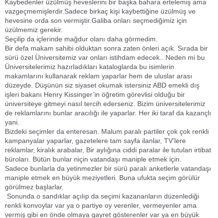
Kaybedenler üzülmüş heveslerini bir başka bahara ertelemiş ama
vazgeçmemişlerdir.Sadece birkaç kişi kaybettiğine üzülmüş ve
hevesine orda son vermiştir.Galiba onları seçmediğimiz için
üzülmemiz gerekir.
Seçilip da içlerinde mağdur olanı daha görmedim.
Bir defa makam sahibi olduktan sonra zaten önleri açık. Sırada bir
sürü özel Üniversitemiz var onları istihdam edecek.. Neden mi bu
Üniversitelerimiz hazırladıkları kataloglarda bu isimlerin
makamlarını kullanarak reklam yaparlar hem de uluslar arası
düzeyde. Düşünün siz siyaset okumak istersiniz ABD emekli dış
işleri bakanı Henry Kissinger’in öğretim görevlisi olduğu bir
üniversiteye gitmeyi nasıl tercih ederseniz. Bizim üniversitelerimiz
de reklamlarını bunlar aracılığı ile yaparlar. Her iki taraf da kazançlı
yani.
Bizdeki seçimler da enteresan. Malum paralı partiler çok çok renkli
kampanyalar yaparlar, gazetelere tam sayfa ilanlar, TV’lere
reklamlar, kiralık arabalar, Bir aylığına ciddi paralar ile tutulan irtibat
büroları. Bütün bunlar niçin vatandaşı maniple etmek için.
Sadece bunlarla da yetinmezler bir sürü paralı anketlerle vatandaşı
maniple etmek en büyük meziyetleri. Buna ufukta seçim görülür
görülmez başlarlar.
Sonunda o sandıklar açılıp da seçimi kazananların düzenlediği
renkli konvoylar var ya o partiye oy verenler, vermeyenler ama
vermiş gibi en önde olmaya gayret gösterenler var ya en büyük