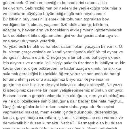
gösterecek. Günün en sevdiğim bu saatlerini sabırsızlıkla
bekliyorum. Sabırsızlığımın bir nedeni de yeni ektiğim tohumların
ve fidanların büyüyüp büyümediğini görmek heyecanıdır.
Bir bitkinin büyümesini izlemek, bir tohumun topraktan boy
verdiğine tanık olmak, yaşamın özündeki ahengi; bitkilerin,
ağaçların, hayvanların ve böceklerin etkileşimlerini gözlemleyerek
fark edebilmek bile doğanın ahengini ve dengesini anlamaya ve
ona saygı duymaya yeterlidir.
Yeryüzü belli bir aklı ve hareket sistemi olan, yaşayan bir varlık. O;
bu sistem çerçevesinde ve kendi yaratılışında aktif bir rol oynar ve
dengesini devam ettirir. Örneğin yeni bir tohumu bahçeye ekmek
için alıyoruz ve onunla ilgili bilgiyi paketin üzerinde bulabiliyoruz. Ne
kadar derine, diğer bitkilerden ne kadar uzağa ekmek, ne sıklıkta
sulamak gerektiğini bu şekilde öğreniyoruz ve sonunda da hangi
tohumu ekmişsek onu alacağımızı biliyoruz. Keşke insanın
gelişimine dair bilgilere de ayni kolaylıkla ulaşılabilseydi!. Ne yazık
ki istediğimiz özellikte bir insan yetiştirebilmemiz mümkün olmuyor.
Esasen insanın gerçek anlamda kim olduğuna, nereye ait olduğuna
ve ne gibi özelliklere sahip olduğuna dair bilgiler bile hâlâ meçhul…
Geçtiğimiz günlerde bir erken seçim daha yaşandı. Bu seçimi
yapmaktaki maksat, memleketin içinde bulunduğu düzensizliğe,
kaosa, gayrı meşru icraatlara, çıkarcılık zihniyetine son vermek ve
demokratik bir düzen kurmaktı. Netice?.. Karmaşık olan bu düzen
şimdi karma karışık oldu; arap saçına döndü. Şimdi milletvekili