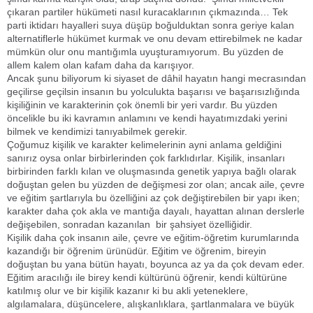
çıkaran partiler hükümeti nasıl kuracaklarının çıkmazında… Tek
parti iktidarı hayalleri suya düşüp boğulduktan sonra geriye kalan
alternatiflerle hükümet kurmak ve onu devam ettirebilmek ne kadar
mümkün olur onu mantığımla uyuşturamıyorum. Bu yüzden de
allem kalem olan kafam daha da karışıyor.
Ancak şunu biliyorum ki siyaset de dâhil hayatın hangi mecrasından
geçilirse geçilsin insanın bu yolculukta başarısı ve başarısızlığında
kişiliğinin ve karakterinin çok önemli bir yeri vardır. Bu yüzden
öncelikle bu iki kavramın anlamını ve kendi hayatımızdaki yerini
bilmek ve kendimizi tanıyabilmek gerekir.
Çoğumuz kişilik ve karakter kelimelerinin ayni anlama geldiğini
sanırız oysa onlar birbirlerinden çok farklıdırlar. Kişilik, insanları
birbirinden farklı kılan ve oluşmasında genetik yapıya bağlı olarak
doğuştan gelen bu yüzden de değişmesi zor olan; ancak aile, çevre
ve eğitim şartlarıyla bu özelliğini az çok değiştirebilen bir yapı iken;
karakter daha çok akla ve mantığa dayalı, hayattan alınan derslerle
değişebilen, sonradan kazanılan bir şahsiyet özelliğidir.
Kişilik daha çok insanın aile, çevre ve eğitim-öğretim kurumlarında
kazandığı bir öğrenim ürünüdür. Eğitim ve öğrenim, bireyin
doğuştan bu yana bütün hayatı, boyunca az ya da çok devam eder.
Eğitim aracılığı ile birey kendi kültürünü öğrenir, kendi kültürüne
katılmış olur ve bir kişilik kazanır ki bu akli yeteneklere,
algılamalara, düşüncelere, alışkanlıklara, şartlanmalara ve büyük