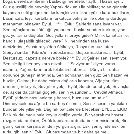
boğan, sevda anılarının başladığı mendebur ay!!... Hazan ayı…
Güz güzelliği de neymiş; Yaprak dökümü ile birlikte; solan güneşin,
kaybolan sefil gölgelerin, kıskançlık ve intikam yüklü kara bulutların,
başımızda; leşçi kartalların ürkütücü bakışları ile dolanıp durduğu,
merhameti olmayan Eylül… *** Eylül; Şairlerin sana isyanı var.
Sen, ağaçlara bu kötülüğü yaparken, Kuşlar senden korkup, yine
göç yollarına düştüler. Göç yolları nereye gider? Minik kanatları ile,
hangisi ulaşabilir gideceği yere? Nil nehrinden taa kuzey
denizlerine, Avusturalya’dan Afrika’ya, Rusya’nın buz tutan
Sibirya’sından; Kıbrıs’ın Trodoslarına, Beşparmaklarına… Eylül;
Destursuz, icazetsiz nereye böyle? *** Eylül; Şairler seni sevmiyor.
Seninle ilgili her şey kara mizah… “ Seviyorum” diyen varsa
inanma, Yağmurların artık felaketin habercisi, Dünya bir daha
dönünce güneşin etrafında, Sen sonbahar, sen güz; Sen hazan ve
hüzün, Gelme; bir daha çalma dağların kapısını, Ağaçlar, tüm
orman içerde yok, Sevgililer yok; Eylül; Sende umut yok, Sevinçler
de, aşklar da çoktan göç etti, senin yüzünden… Cevdet Atmaca “
Eylül” şiirinde nasıl anlatmış hasreti, hüznü ve umudu: “
Dinmeyecek hiç ağrısı bu sarhoş özlemin, Sessiz sesinin yankıları
bundan öte yıllar yılı, Dağınık bahçelerde bileceksin EYLÜL, EKİM,
Bir kırık dal mıdır hala koyup gittiğin yerde, Bir yaprak mı hoyrat
rüzgarında anıların, Örtük kapıların ardında bekler misin artık, Bir
gün çıkarım karşına aniden yorgun argın, Eski şenliğinde eski bir
türkü gibi senin” Eylül; Git başımdan ve bir daha gelme…