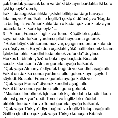
çok bardak yapacak kum vardır ki biz aynı bardakla iki kere
içki içmeyiz' demiş...
Irak lı da soğukkanlılıkla içkisini bitirip bardağı havaya
fırlatmış ve Amerikalı ile İngiliz’i çekip öldürmüş ve 'Bağdat
'ta bu İngiliz ve Amerikalılardan o kadar çok var ki biz aynı
adamlarla iki kere içmeyiz ' ...
3-
Alman, Fransız, İngiliz ve Temel Küçük bir uçakta
seyahat ederlerken yardımcı pilot heyecanla gelerek
-"Bakın büyük bir sorunumuz var, uçağın motoru arızalandı
ve düşüyoruz. Bu yüzden uçaktaki yükü hafifletmemiz lazım.
İçinizden birisi kendini feda etmek zorunda" deyince.
Herkes birbirinin yüzüne bakmaya başladı. Kısa bir
sessizlikten sonra Alman gururla ayağa kalkarak
-"Çok yaşa Almanya" diyerek bağırdı ve kendini aşağı attı.
Fakat on dakika sonra yardımcı pilot gelerek aynı şeyleri
söyledi. Bu sefer Fransız gururla ayağa kalktı ve
-"Çok yaşa Fransa" diyerek kendini aşağı attı.
Fakat biraz sonra yardımcı pilot gene gelerek
-"Maalesef inebilmek için son bir kişinin daha kendini feda
etmesi gerekiyor" dedi. Temel ve İngiliz bir müddet
birbirlerine baktılar ve Temel gururla ayağa kalkarak
-"Çok yaşa Türkiye" diye bağırdı ve İngiliz’i tutup aşağı attı.
Galiba şimdi de çok çok yaşa Türkçe konuşan Kıbrıslı