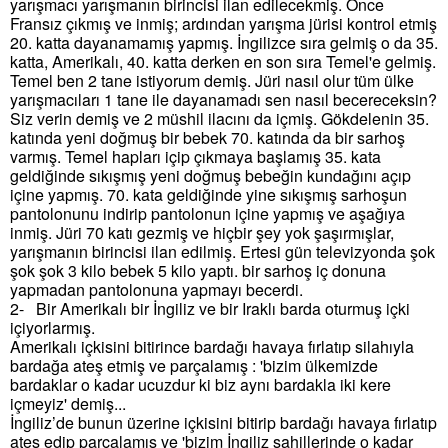
yarışmacı yarışmanın birincisi ilan edilecekmiş. Önce
Fransız çıkmış ve inmiş; ardından yarışma jürisi kontrol etmiş
20. katta dayanamamış yapmış. İngilizce sıra gelmiş o da 35.
katta, Amerikalı, 40. katta derken en son sıra Temel'e gelmiş.
Temel ben 2 tane istiyorum demiş. Jüri nasıl olur tüm ülke
yarışmacıları 1 tane ile dayanamadı sen nasıl becereceksin?
Siz verin demiş ve 2 müshil ilacını da içmiş. Gökdelenin 35.
katında yeni doğmuş bir bebek 70. katında da bir sarhoş
varmış. Temel hapları içip çıkmaya başlamış 35. kata
geldiğinde sıkışmış yeni doğmuş bebeğin kundağını açıp
içine yapmış. 70. kata geldiğinde yine sıkışmış sarhoşun
pantolonunu indirip pantolonun içine yapmış ve aşağıya
inmiş. Jüri 70 katı gezmiş ve hiçbir şey yok şaşırmışlar,
yarışmanın birincisi ilan edilmiş. Ertesi gün televizyonda şok
şok şok 3 kilo bebek 5 kilo yaptı. bir sarhoş iç donuna
yapmadan pantolonuna yapmayı becerdi.
2-
Bir Amerikalı bir İngiliz ve bir Iraklı barda oturmuş içki
içiyorlarmış.
Amerikalı içkisini bitirince bardağı havaya fırlatıp silahıyla
bardağa ateş etmiş ve parçalamış : 'bizim ülkemizde
bardaklar o kadar ucuzdur ki biz aynı bardakla iki kere
içmeyiz' demiş...
İngiliz’de bunun üzerine içkisini bitirip bardağı havaya fırlatıp
ateş edip parçalamış ve 'bizim İngiliz sahillerinde o kadar