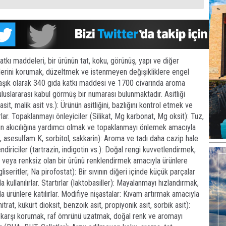
atkı maddeleri, bir ürünün tat, koku, görünüş, yapı ve diğer
klerini korumak, düzeltmek ve istenmeyen değişikliklere engel
laşık olarak 340 gıda katkı maddesi ve 1700 civarında aroma
luslararası kabul görmüş bir numarası bulunmaktadır. Asitliği
 asit, malik asit vs.): Ürünün asitliğini, bazlığını kontrol etmek ve
rlar. Topaklanmayı önleyiciler (Silikat, Mg karbonat, Mg oksit): Tuz,
arın akıcılığına yardımcı olmak ve topaklanmayı önlemek amacıyla
am, asesulfam K, sorbitol, sakkarin): Aroma ve tadı daha cazip hale
ndiriciler (tartrazin, indigotin vs.): Doğal rengi kuvvetlendirmek,
 veya renksiz olan bir ürünü renklendirmek amacıyla ürünlere
liseritler, Na pirofostat): Bir sıvının diğeri içinde küçük parçalar
ullanılırlar. Startırlar (laktobasiller): Mayalanmayı hızlandırmak,
a ürünlere katılırlar. Modifiye nişastalar: Kıvam artırmak amacıyla
 nitrat, kükürt dioksit, benzoik asit, propiyonik asit, sorbik asit):
a karşı korumak, raf ömrünü uzatmak, doğal renk ve aromayı