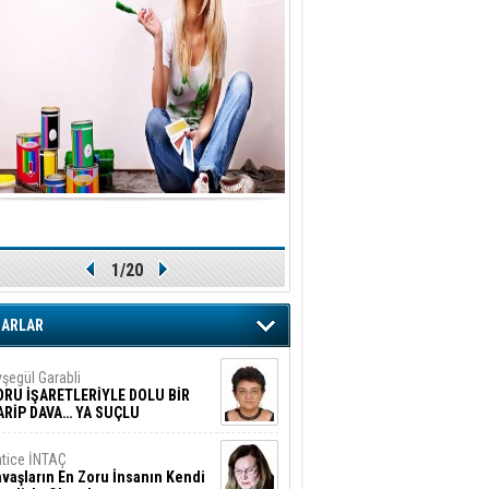
1/20
ZARLAR
şegül Garabli
ORU İŞARETLERİYLE DOLU BİR
ARİP DAVA… YA SUÇLU
EĞİLSE???
tice İNTAÇ
vaşların En Zoru İnsanın Kendi