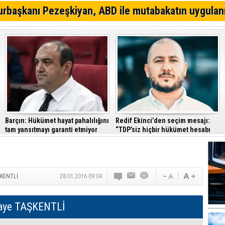
CTP Güzelyurt Belediye Başkanlığı için ön seçime gidi
rbaşkanı Pezeşkiyan, ABD ile mutabakatın uygulan
Aslanbaba, GMB'ye YDP başkan adayı olmak istiyor
Seçime doğru... TDP'den Lefke ve Mehmetçik'de aday h
Barçın: Hükümet hayat pahalılığını
Redif Ekinci’den seçim mesajı:
tam yansıtmayı garanti etmiyor
“TDP’siz hiçbir hükümet hesabı
tutmayacak”
ŞKENTLİ
28.01.2016 09:04
aye TAŞKENTLİ