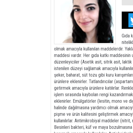
Gıda k
niteli
olmak amacıyla kullanılan maddelerdir. Yak
maddesi vardır. Her gıda katkı maddesinin u
düzenleyiciler (Asetik asit, sitrik asit, laktik
istenilen düzeyi sağlamak amacıyla kullanılı
şeker, baharat, süt tozu gibi kuru karışıml
ürünlere eklenirler. Tatlandırıcılar (aspart
getirmek amacıyla ürünlere katılırlar. Renkle
işlem sırasında kaybolan rengi kazandırmak
eklenirler. Emülgatörler (lesitin, mono ve dig
halinde dağılmasına yardımcı olmak amacıyla k
pişme ve ürün kalitesini geliştirmek amacıyl
kullanılırlar. Antimikrobiyal maddeler (nitrit,
Besinleri bakteri, küf ve maya bozulmasın