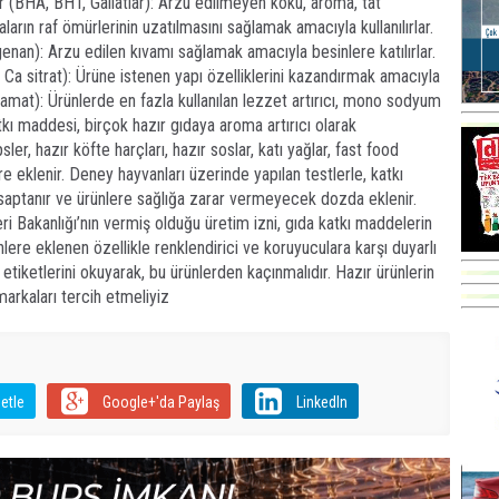
ar (BHA, BHT, Gallatlar): Arzu edilmeyen koku, aroma, tat
aların raf ömürlerinin uzatılmasını sağlamak amacıyla kullanılırlar.
egenan): Arzu edilen kıvamı sağlamak amacıyla besinlere katılırlar.
 Ca sitrat): Ürüne istenen yapı özelliklerini kazandırmak amacıyla
tamat): Ürünlerde en fazla kullanılan lezzet artırıcı, mono sodyum
atkı maddesi, birçok hazır gıdaya aroma artırıcı olarak
ler, hazır köfte harçları, hazır soslar, katı yağlar, fast food
e eklenir. Deney hayvanları üzerinde yapılan testlerle, katkı
 saptanır ve ürünlere sağlığa zarar vermeyecek dozda eklenir.
ri Bakanlığı’nın vermiş olduğu üretim izni, gıda katkı maddelerin
ünlere eklenen özellikle renklendirici ve koruyuculara karşı duyarlı
in etiketlerini okuyarak, bu ürünlerden kaçınmalıdır. Hazır ürünlerin
markaları tercih etmeliyiz
etle
Google+'da Paylaş
LinkedIn