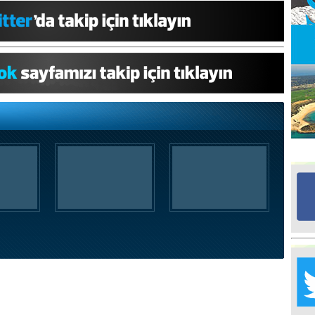
Ed
G
Ta
İn
Ad
Al
F
Tu
İk
Yr
Y
H
Ra
Ba