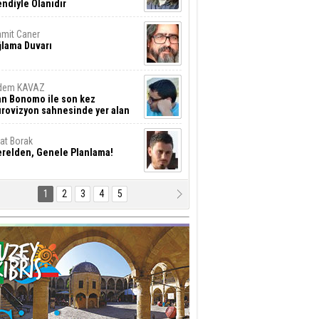
ndiyle Olanıdır
mit Caner
ğlama Duvarı
dem KAVAZ
an Bonomo ile son kez
rovizyon sahnesinde yer alan
rkiye 10 yıl aradan sonra
eniden yarışmaya dönecek mi?
rat Borak
erelden, Genele Planlama!
1
2
3
4
5
rkut YILMABAŞAR
yrak tartışmaları ve ihalesiz
ler!
if Alasya
015 SONRASI VE AKINCI.
tma Baysal
URLAR İÇİ’NDE KOLAYDIR ÖLMEK