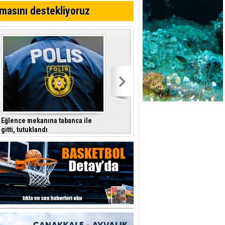
yor
masını destekliyoruz
azırlığı
Eğlence mekanına tabanca ile
Şenkul’dan hükümete tepki:
gitti, tutuklandı
İçişleri Bakanı nerede, Başbakan
nerede?