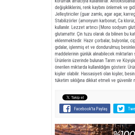
korumak amacıyla kullanılırlar. Antioksidanl
değişikliklerini, renk kaybını önlemek ve gıd
Jelleştiriciler (guar zamkı, agar agar, karr
Stabilizörler (amonyum karbonat, Ca klorür,
kullanılır. Lezzet artırıcı (Mono sodyum glu
glutamattır. Çin tuzu olarak da bilinen bu k
eklenmektedir. Hazır çorbalar, bulyonlar, cips
gıdalar, işlenmiş et ve dondurulmuş besinler
maddelerinin günlük alınabilecek miktarları
Ürünlerin üzerinde bulunan Tarım ve Köyişle
önerilen miktarda kullanıldığını gösterir. Ür
kişiler olabilir. Hassasiyeti olan kişiler, bes
tüketim sıklığına dikkat etmeli ve güvenilir 
Facebook'ta Paylaş
Twe