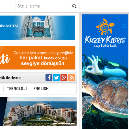
C
’de aday
yük ilerleme
ti etmiyor
t hesabı
K
TEKNOLOJİ
ENGLISH
uygulanmasını
ı
ttı
aşbakan nerede?