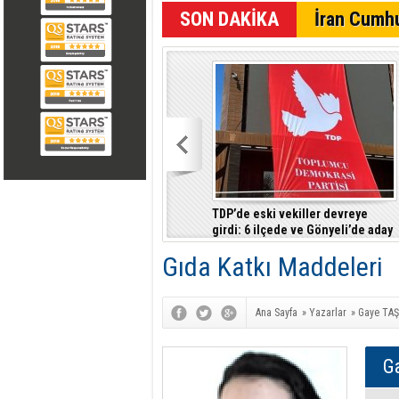
SON DAKİKA
İran Cumhu
TDP’de eski vekiller devreye
girdi: 6 ilçede ve Gönyeli’de aday
çıkarılması gündemde
Gıda Katkı Maddeleri
Ana Sayfa
»
Yazarlar
»
Gaye TA
G