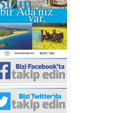
iz TUNCEL
öz göre göre…
ner ULUTAŞ
şallah St. Lois ile Hakkaido
ası gibi olmayız !...
i KİŞMİR
IRSAT VE KORKU
rgut ÇALICI
i Lakırdı da benden!
d. Doç. Ercan HOŞKARA
atırım Yapmazsan Var Olamazsın:
edefteki Kurum Kıb-Tek
na Sarro
şıma gelen skandal olayı