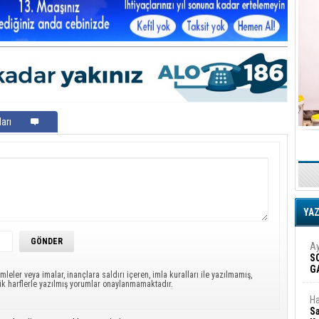
arı
YA
Ay
S
G
mleler veya imalar, inançlara saldırı içeren, imla kuralları ile yazılmamış,
D
ük harflerle yazılmış yorumlar onaylanmamaktadır.
Ha
Sa