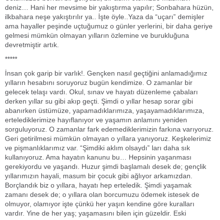
deniz… Hani her mevsime bir yakıştırma yapılır; Sonbahara hüzün,
ilkbahara neşe yakıştırılır ya.. İşte öyle..Yaza da “uçarı” demişler
ama hayaller peşinde uçtuğumuz o günler yerlerini, bir daha geriye
gelmesi mümkün olmayan yılların özlemine ve burukluğuna
devretmiştir artık.
*****
İnsan çok garip bir varlık!. Gençken nasıl geçtiğini anlamadığımız
yılların hesabını soruyoruz bugün kendimize. O zamanlar bir
gelecek telaşı vardı. Okul, sınav ve hayatı düzenleme çabaları
derken yıllar su gibi akıp geçti. Şimdi o yıllar hesap sorar gibi
abanırken üstümüze, yapamadıklarımıza, yaşayamadıklarımıza,
ertelediklerimize hayıflanıyor ve yaşamın anlamını yeniden
sorguluyoruz. O zamanlar fark edemediklerimizin farkına varıyoruz.
Geri getirilmesi mümkün olmayan o yıllara yanıyoruz. Keşkelerimiz
ve pişmanlıklarımız var. “Şimdiki aklım olsaydı” ları daha sık
kullanıyoruz. Ama hayatın kanunu bu… Hepsinin yaşanması
gerekiyordu ve yaşandı. Huzur şimdi başlamalı desek de; gençlik
yıllarımızın hayali, masum bir çocuk gibi ağlıyor arkamızdan.
Borçlandık biz o yıllara, hayatı hep erteledik. Şimdi yaşamak
zamanı desek de; o yıllara olan borcumuzu ödemek istesek de
olmuyor, olamıyor işte çünkü her yaşın kendine göre kuralları
vardır. Yine de her yaş; yaşamasını bilen için güzeldir. Eski