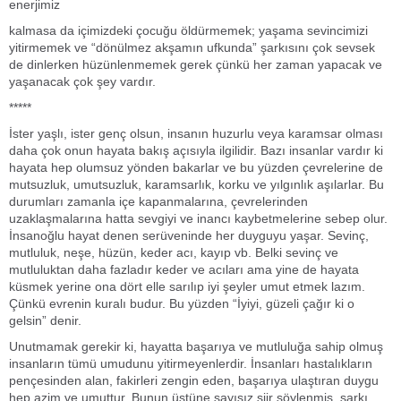
enerjimiz
kalmasa da içimizdeki çocuğu öldürmemek; yaşama sevincimizi
yitirmemek ve “dönülmez akşamın ufkunda” şarkısını çok sevsek
de dinlerken hüzünlenmemek gerek çünkü her zaman yapacak ve
yaşanacak çok şey vardır.
*****
İster yaşlı, ister genç olsun, insanın huzurlu veya karamsar olması
daha çok onun hayata bakış açısıyla ilgilidir. Bazı insanlar vardır ki
hayata hep olumsuz yönden bakarlar ve bu yüzden çevrelerine de
mutsuzluk, umutsuzluk, karamsarlık, korku ve yılgınlık aşılarlar. Bu
durumları zamanla içe kapanmalarına, çevrelerinden
uzaklaşmalarına hatta sevgiyi ve inancı kaybetmelerine sebep olur.
İnsanoğlu hayat denen serüveninde her duyguyu yaşar. Sevinç,
mutluluk, neşe, hüzün, keder acı, kayıp vb. Belki sevinç ve
mutluluktan daha fazladır keder ve acıları ama yine de hayata
küsmek yerine ona dört elle sarılıp iyi şeyler umut etmek lazım.
Çünkü evrenin kuralı budur. Bu yüzden “İyiyi, güzeli çağır ki o
gelsin” denir.
Unutmamak gerekir ki, hayatta başarıya ve mutluluğa sahip olmuş
insanların tümü umudunu yitirmeyenlerdir. İnsanları hastalıkların
pençesinden alan, fakirleri zengin eden, başarıya ulaştıran duygu
hep azim ve umuttur. Bunun üstüne sayısız şiir söylenmiş, şarkı