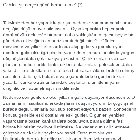
Cahilce şu gerçek günü berbat etme” (*)
Takvimlerden her yaprak koparışta nedense zamanın nasıl süratle
geçtiğini düşünmüyor bile insan… Oysa koparılan hep yaprak
ömrümüzün geleceğe bir adım daha yaklaştığının, geçmişeyse bir
gün daha eklediğinin en bariz kanıtı değil midir?.. Günler,
mevsimler ve yıllar birbiri ardı sıra akıp gider ve genelde yeni
nesillere gelecekle ilgili planlar yaptırırken zaman tünelinde yorgun
düşmüşleri daha çok maziye yaklaştırır. Çünkü onların gelecek
planları sınırlıdır artık. Biriktirdikleri anılar onlara gelecekten daha
yakındır. Eski dostlarını daha fazla hatırlarlar. Albümlerdeki solmuş
resimlere daha çok bakarlar ve o görüntülerle o günleri tekrar
yaşarlar çünkü o zamanlarındaki coşkuların, ümitlerin yerini
dinginlik ve hüzün almıştır şimdilerinde.
Nedense son günlerde okul yıllarım gelip dayanıyor düşünceme. O
zamanların insanlarını, arkadaşlarımı düşünüyorum. Birçoğu şimdi
burada değil. Olanlarla buluşup sohbet ediyoruz bazen. Sohbetlerin
konusu genelde eski dostlar ve eski günler. O günleri yeniden
yaşarcasına bazen kahkahalara boğuluyoruz ama gülme faslı
bitince bir hüzün çöküyor üstümüze. Ne kadar günü gün etmeye
çalışsak da eksik bir şeyler var sanki. Oysa mevsim yaz..
Üstümüzde berrak bir gökyüzü, bir adım ötemizde masmavi