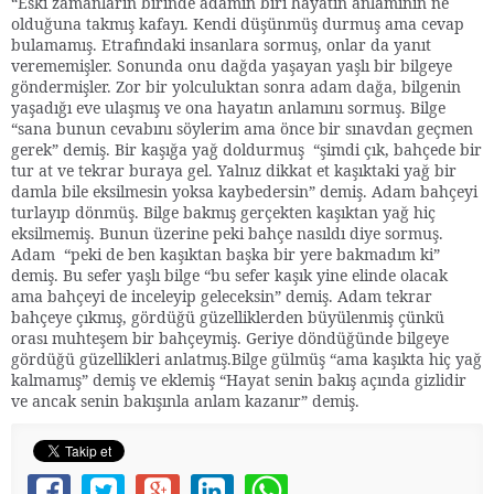
“Eski zamanların birinde adamın biri hayatın anlamının ne
olduğuna takmış kafayı. Kendi düşünmüş durmuş ama cevap
bulamamış. Etrafındaki insanlara sormuş, onlar da yanıt
verememişler. Sonunda onu dağda yaşayan yaşlı bir bilgeye
göndermişler. Zor bir yolculuktan sonra adam dağa, bilgenin
yaşadığı eve ulaşmış ve ona hayatın anlamını sormuş. Bilge
“sana bunun cevabını söylerim ama önce bir sınavdan geçmen
gerek” demiş. Bir kaşığa yağ doldurmuş “şimdi çık, bahçede bir
tur at ve tekrar buraya gel. Yalnız dikkat et kaşıktaki yağ bir
damla bile eksilmesin yoksa kaybedersin” demiş. Adam bahçeyi
turlayıp dönmüş. Bilge bakmış gerçekten kaşıktan yağ hiç
eksilmemiş. Bunun üzerine peki bahçe nasıldı diye sormuş.
Adam “peki de ben kaşıktan başka bir yere bakmadım ki”
demiş. Bu sefer yaşlı bilge “bu sefer kaşık yine elinde olacak
ama bahçeyi de inceleyip geleceksin” demiş. Adam tekrar
bahçeye çıkmış, gördüğü güzelliklerden büyülenmiş çünkü
orası muhteşem bir bahçeymiş. Geriye döndüğünde bilgeye
gördüğü güzellikleri anlatmış.Bilge gülmüş “ama kaşıkta hiç yağ
kalmamış” demiş ve eklemiş “Hayat senin bakış açında gizlidir
ve ancak senin bakışınla anlam kazanır” demiş.