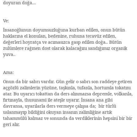
doyuran doğa…
Ve:
İnsanoğlunun doyumsuzluğuna kurban edilen, onun bütün
haklarına el konulan, bedenine, ruhuna tecavüz edilen,
değerleri hoyratça ve acımasızca gasp edilen doğa.. Bütün
zulümlere rağmen dost olarak kalacağını sandığımız organik
yuva..
Ama:
Onun da bir sabrı vardır. Gün gelir o sabrı son raddeye getiren
açgözlü zalimlerin yüzüne, taşkınla, tufanla, hortumla tokatını
atar. Bu uyarıcı tokattan da ders alınmazsa depremle, volkanla,
fırtınayla, thusunami ile ateşle uyarır. İnsana ana gibi
davransa, uyarılarla ders vermeye çalışsa da; bir türlü
uslanmayıp bildiğini okuyan insanın zalimliğine artık
tahammülü kalmaz ve sonunda da verdiklerinin hepsini bir bir
geri alır.