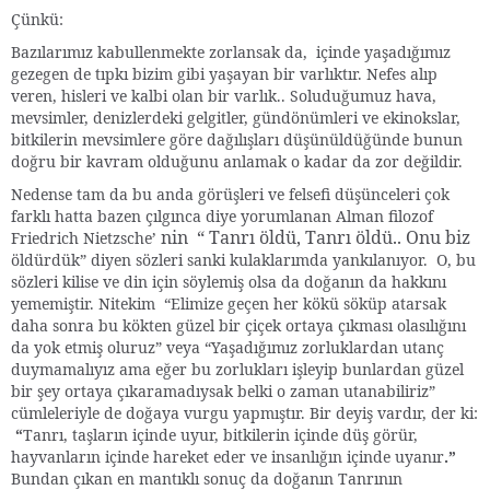
Çünkü:
Bazılarımız kabullenmekte zorlansak da, içinde yaşadığımız
gezegen de tıpkı bizim gibi yaşayan bir varlıktır. Nefes alıp
veren, hisleri ve kalbi olan bir varlık.. Soluduğumuz hava,
mevsimler, denizlerdeki gelgitler, gündönümleri ve ekinokslar,
bitkilerin mevsimlere göre dağılışları düşünüldüğünde bunun
doğru bir kavram olduğunu anlamak o kadar da zor değildir.
Nedense tam da bu anda görüşleri ve felsefi düşünceleri çok
farklı hatta bazen çılgınca diye yorumlanan Alman filozof
nin “ Tanrı öldü, Tanrı öldü.. Onu biz
Friedrich Nietzsche’
öldürdük” diyen sözleri sanki kulaklarımda yankılanıyor. O, bu
sözleri kilise ve din için söylemiş olsa da doğanın da hakkını
yememiştir. Nitekim “Elimize geçen her kökü söküp atarsak
daha sonra bu kökten güzel bir çiçek ortaya çıkması olasılığını
da yok etmiş oluruz” veya “Yaşadığımız zorluklardan utanç
duymamalıyız ama eğer bu zorlukları işleyip bunlardan güzel
bir şey ortaya çıkaramadıysak belki o zaman utanabiliriz”
cümleleriyle de doğaya vurgu yapmıştır. Bir deyiş vardır, der ki:
“
Tanrı, taşların içinde uyur, bitkilerin içinde düş görür,
hayvanların içinde hareket eder ve insanlığın içinde uyanır
.”
Bundan çıkan en mantıklı sonuç da doğanın Tanrının