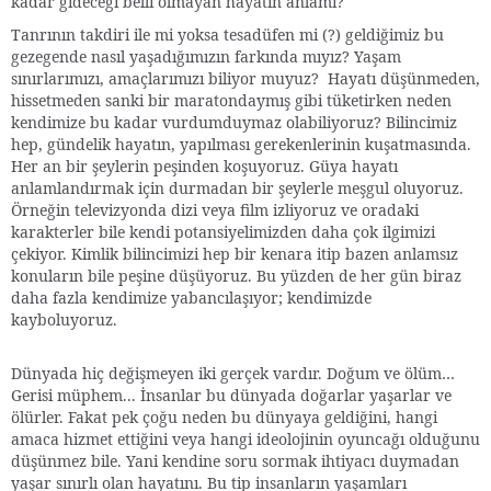
kadar gideceği belli olmayan hayatın anlamı?
Tanrının takdiri ile mi yoksa tesadüfen mi (?) geldiğimiz bu
gezegende nasıl yaşadığımızın farkında mıyız? Yaşam
sınırlarımızı, amaçlarımızı biliyor muyuz? Hayatı düşünmeden,
hissetmeden sanki bir maratondaymış gibi tüketirken neden
kendimize bu kadar vurdumduymaz olabiliyoruz? Bilincimiz
hep, gündelik hayatın, yapılması gerekenlerinin kuşatmasında.
Her an bir şeylerin peşinden koşuyoruz. Güya hayatı
anlamlandırmak için durmadan bir şeylerle meşgul oluyoruz.
Örneğin televizyonda dizi veya film izliyoruz ve oradaki
karakterler bile kendi potansiyelimizden daha çok ilgimizi
çekiyor. Kimlik bilincimizi hep bir kenara itip bazen anlamsız
konuların bile peşine düşüyoruz. Bu yüzden de her gün biraz
daha fazla kendimize yabancılaşıyor; kendimizde
kayboluyoruz.
Dünyada hiç değişmeyen iki gerçek vardır. Doğum ve ölüm…
Gerisi müphem... İnsanlar bu dünyada doğarlar yaşarlar ve
ölürler. Fakat pek çoğu neden bu dünyaya geldiğini, hangi
amaca hizmet ettiğini veya hangi ideolojinin oyuncağı olduğunu
düşünmez bile. Yani kendine soru sormak ihtiyacı duymadan
yaşar sınırlı olan hayatını. Bu tip insanların yaşamları