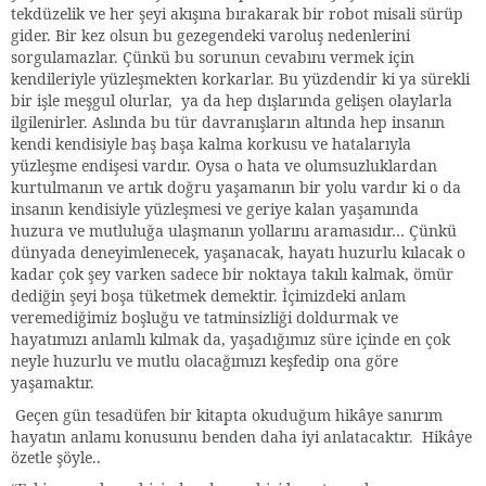
tekdüzelik ve her şeyi akışına bırakarak bir robot misali sürüp
gider. Bir kez olsun bu gezegendeki varoluş nedenlerini
sorgulamazlar. Çünkü bu sorunun cevabını vermek için
kendileriyle yüzleşmekten korkarlar. Bu yüzdendir ki ya sürekli
bir işle meşgul olurlar, ya da hep dışlarında gelişen olaylarla
ilgilenirler. Aslında bu tür davranışların altında hep insanın
kendi kendisiyle baş başa kalma korkusu ve hatalarıyla
yüzleşme endişesi vardır. Oysa o hata ve olumsuzluklardan
kurtulmanın ve artık doğru yaşamanın bir yolu vardır ki o da
insanın kendisiyle yüzleşmesi ve geriye kalan yaşamında
huzura ve mutluluğa ulaşmanın yollarını aramasıdır… Çünkü
dünyada deneyimlenecek, yaşanacak, hayatı huzurlu kılacak o
kadar çok şey varken sadece bir noktaya takılı kalmak, ömür
dediğin şeyi boşa tüketmek demektir. İçimizdeki anlam
veremediğimiz boşluğu ve tatminsizliği doldurmak ve
hayatımızı anlamlı kılmak da, yaşadığımız süre içinde en çok
neyle huzurlu ve mutlu olacağımızı keşfedip ona göre
yaşamaktır.
Geçen gün tesadüfen bir kitapta okuduğum hikâye sanırım
hayatın anlamı konusunu benden daha iyi anlatacaktır.
Hikâye
özetle şöyle..