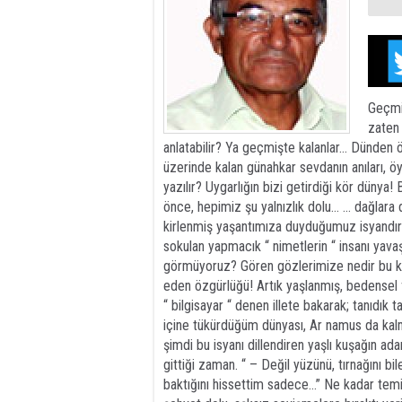
Geçmi
zaten
anlatabilir? Ya geçmişte kalanlar… Dünden ö
üzerinde kalan günahkar sevdanın anıları, 
yazılır? Uygarlığın bizi getirdiği kör düny
önce, hepimiz şu yalnızlık dolu… … dağlara 
kirlenmiş yaşantımıza duyduğumuz isyandır!
sokulan yapmacık “ nimetlerin “ insanı yavaş
görmüyoruz? Gören gözlerimize nedir bu kör
eden özgürlüğü! Artık yaşlanmış, bedensel f
“ bilgisayar “ denen illete bakarak; tanıdık 
içine tükürdüğüm dünyası, Ar namus da kal
şimdi bu isyanı dillendiren yaşlı kuşağın ada
gittiği zaman. “ – Değil yüzünü, tırnağını bi
baktığını hissettim sadece…” Ne kadar temiz