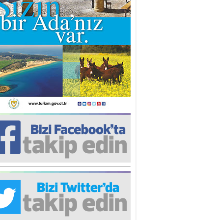
iz TUNCEL
öz göre göre…
ner ULUTAŞ
şallah St. Lois ile Hakkaido
ası gibi olmayız !...
i KİŞMİR
IRSAT VE KORKU
rgut ÇALICI
i Lakırdı da benden!
d. Doç. Ercan HOŞKARA
atırım Yapmazsan Var Olamazsın:
edefteki Kurum Kıb-Tek
na Sarro
şıma gelen skandal olayı