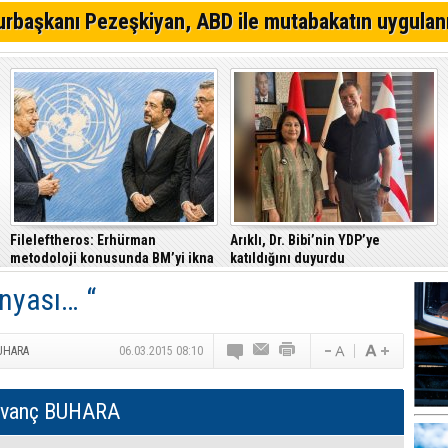
Gazimağusa-Lefkoşa ana yolunda alkollü sürücü takla a
rbaşkanı Pezeşkiyan, ABD ile mutabakatın uygulan
Eğlence mekanına tabanca ile gitti, tutuklandı
Trafik denetimlerinde 520 sürücü rapor edildi
Fileleftheros: Erhürman
Arıklı, Dr. Bibi’nin YDP’ye
metodoloji konusunda BM’yi ikna
katıldığını duyurdu
etti
nyası… “
BUHARA
06.03.2015 08:10
ıvanç BUHARA