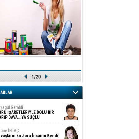
1/20
ZARLAR
şegül Garabli
ORU İŞARETLERİYLE DOLU BİR
ARİP DAVA… YA SUÇLU
EĞİLSE???
tice İNTAÇ
vaşların En Zoru İnsanın Kendi