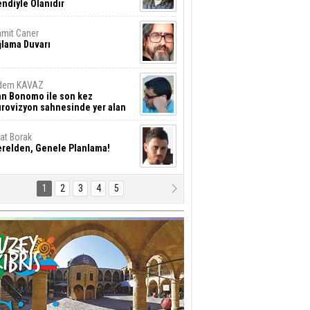
ndiyle Olanıdır
mit Caner
ğlama Duvarı
dem KAVAZ
an Bonomo ile son kez
rovizyon sahnesinde yer alan
rkiye 10 yıl aradan sonra
eniden yarışmaya dönecek mi?
rat Borak
erelden, Genele Planlama!
1
2
3
4
5
rkut YILMABAŞAR
yrak tartışmaları ve ihalesiz
ler!
if Alasya
015 SONRASI VE AKINCI.
tma Baysal
URLAR İÇİ’NDE KOLAYDIR ÖLMEK