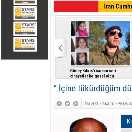
SON DAKİKA
İran Cumhu
Güney Kıbrıs’ı sarsan seri
cinayetler belgesel oldu
“ İçine tükürdüğüm dü
Ana Sayfa
»
Yazarlar
»
Kıvanç 
K