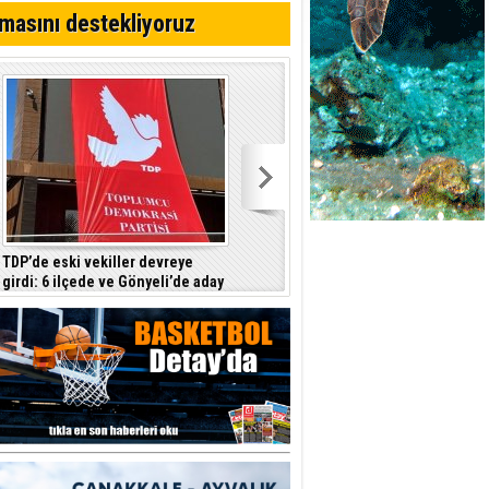
ttı
masını destekliyoruz
TDP’de eski vekiller devreye
Barçın: Hükümet hayat pahalılığını
girdi: 6 ilçede ve Gönyeli’de aday
tam yansıtmayı garanti etmiyor
çıkarılması gündemde