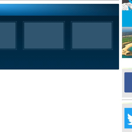
Ed
G
Ta
İn
Ad
Al
F
Tu
İk
Yr
Y
H
Ra
Ba