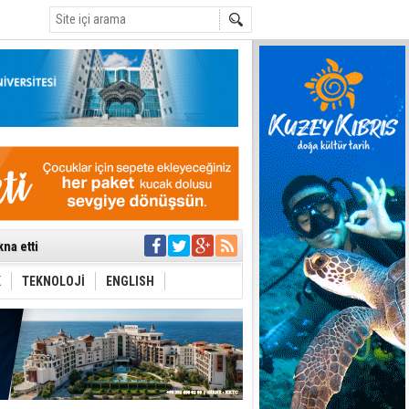
C
na etti
tü toplantıya
’de aday
K
TEKNOLOJİ
ENGLISH
yük ilerleme
ti etmiyor
t hesabı
uygulanmasını
ı