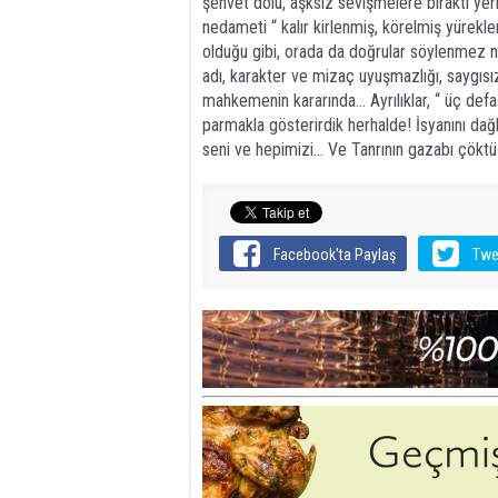
şehvet dolu, aşksız sevişmelere bıraktı yerin
nedameti “ kalır kirlenmiş, körelmiş yürek
olduğu gibi, orada da doğrular söylenmez ned
adı, karakter ve mizaç uyuşmazlığı, saygısızlı
mahkemenin kararında… Ayrılıklar, “ üç defa
parmakla gösterirdik herhalde! İsyanını dağ
seni ve hepimizi… Ve Tanrının gazabı çö
Facebook'ta Paylaş
Twe