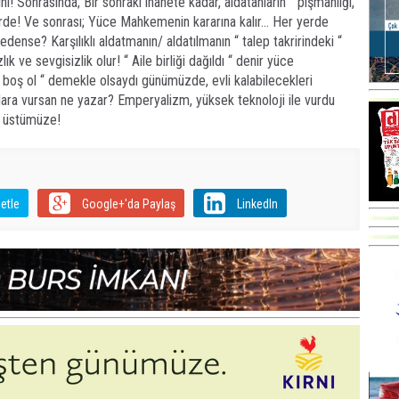
i! Sonrasında; Bir sonraki ihanete kadar, aldatanların “ pişmanlığı,
lerde! Ve sonrası; Yüce Mahkemenin kararına kalır… Her yerde
ense? Karşılıklı aldatmanın/ aldatılmanın “ talep takririndeki “
k ve sevgisizlik olur! “ Aile birliği dağıldı “ denir yüce
 boş ol “ demekle olsaydı günümüzde, evli kalabilecekleri
lara vursan ne yazar? Emperyalizm, yüksek teknoloji ile vurdu
ktü üstümüze!
etle
Google+'da Paylaş
LinkedIn