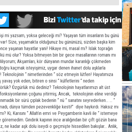
şi mi yazsam, yoksa geleceği mi? Yaşayan tüm insanların bu günü
 var! Size, yaşamakta olduğunuz bu gününüzü, sizden başka kim
nce yaşanan hayatlar yani! Hikaye mi, masal mı? Islak toprağın
öykü mü olur? Yoksa bitmeyen bin bir gece masallarının romanı mı
a! Biliyorum; Akşamları, kör dünyanın mundar karanlığı çökmeden
doğru kaçmak isteyişimiz, uygar denen ihanet dolu aşklarla
 Teknolojinin “ nimetlerinden “ söz etmeyin lütfen! Hayatımıza
 yavaş yok eden, bitiren o sinsi “ külfetlerini “ neden
lük? Özgürlük mü dediniz? Teknolojinin hayatlarımızı alt üst
onksiyonlarının çoğunu yitirmiş; Ancak, teknolojinin eline verdiği
tanımadık bir sürü çıplak bedenin “ nü “ sanatını seyrederken… … “
madı, dünya tümden pezevenkliğe kesti!” diye haykırdı. Haksız mı
mı? Ki; Karısını “ Allah’ın emri ve Peygamberin kavli ile “ istemeye
le göremedim. Gındırık kapının ince aralığından bir çift gözün bana
, ne kadar aşk dolu iseydi o geçmişte hissedilen bakışlar… Anlık,