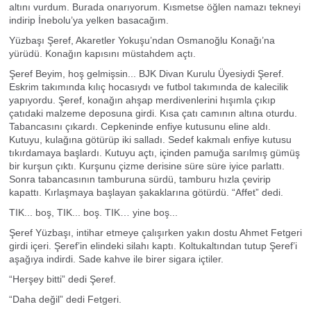
altını vurdum. Burada onarıyorum. Kısmetse öğlen namazı tekneyi
indirip İnebolu’ya yelken basacağım.
Yüzbaşı Şeref, Akaretler Yokuşu’ndan Osmanoğlu Konağı’na
yürüdü. Konağın kapısını müstahdem açtı.
Şeref Beyim, hoş gelmişsin... BJK Divan Kurulu Üyesiydi Şeref.
Eskrim takımında kılıç hocasıydı ve futbol takımında de kalecilik
yapıyordu. Şeref, konağın ahşap merdivenlerini hışımla çıkıp
çatıdaki malzeme deposuna girdi. Kısa çatı camının altına oturdu.
Tabancasını çıkardı. Cepkeninde enfiye kutusunu eline aldı.
Kutuyu, kulağına götürüp iki salladı. Sedef kakmalı enfiye kutusu
tıkırdamaya başlardı. Kutuyu açtı, içinden pamuğa sarılmış gümüş
bir kurşun çıktı. Kurşunu çizme derisine süre süre iyice parlattı.
Sonra tabancasının tamburuna sürdü, tamburu hızla çevirip
kapattı. Kırlaşmaya başlayan şakaklarına götürdü. “Affet” dedi.
TIK... boş, TIK... boş. TIK… yine boş...
Şeref Yüzbaşı, intihar etmeye çalışırken yakın dostu Ahmet Fetgeri
girdi içeri. Şeref’in elindeki silahı kaptı. Koltukaltından tutup Şeref’i
aşağıya indirdi. Sade kahve ile birer sigara içtiler.
“Herşey bitti” dedi Şeref.
“Daha değil” dedi Fetgeri.