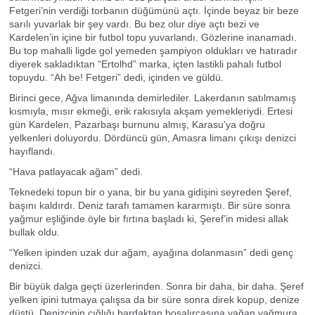
Fetgeri’nin verdiği torbanın düğümünü açtı. İçinde beyaz bir beze
sarılı yuvarlak bir şey vardı. Bu bez olur diye açtı bezi ve
Kardelen’in içine bir futbol topu yuvarlandı. Gözlerine inanamadı.
Bu top mahalli ligde gol yemeden şampiyon oldukları ve hatıradır
diyerek sakladıktan “Ertolhd” marka, içten lastikli pahalı futbol
topuydu. “Ah be! Fetgeri” dedi, içinden ve güldü.
Birinci gece, Ağva limanında demirlediler. Lakerdanın satılmamış
kısmıyla, mısır ekmeği, erik rakısıyla akşam yemekleriydi. Ertesi
gün Kardelen, Pazarbaşı burnunu almış, Karasu’ya doğru
yelkenleri doluyordu. Dördüncü gün, Amasra limanı çıkışı denizci
hayıflandı.
“Hava patlayacak ağam” dedi.
Teknedeki topun bir o yana, bir bu yana gidişini seyreden Şeref,
başını kaldırdı. Deniz tarafı tamamen kararmıştı. Bir süre sonra
yağmur eşliğinde öyle bir fırtına başladı ki, Şeref’in midesi allak
bullak oldu.
“Yelken ipinden uzak dur ağam, ayağına dolanmasın” dedi genç
denizci.
Bir büyük dalga geçti üzerlerinden. Sonra bir daha, bir daha. Şeref
yelken ipini tutmaya çalışsa da bir süre sonra direk kopup, denize
düştü. Denizcinin çığlığı bardaktan boşalırcasına yağan yağmura