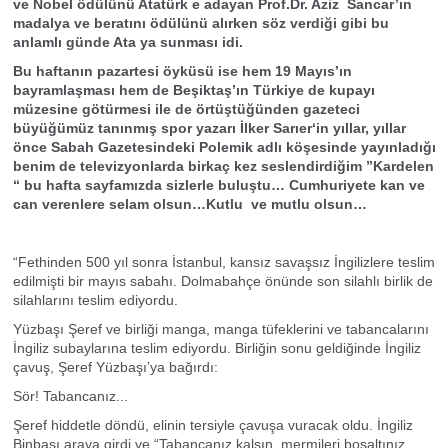
ve Nobel ödülünü Atatürk e adayan Prof.Dr. Aziz Sancar’ın
madalya ve beratını ödülünü alırken söz verdiği gibi bu
anlamlı günde Ata ya sunması idi.
Bu haftanın pazartesi öyküsü ise hem 19 Mayıs’ın
bayramlaşması hem de Beşiktaş’ın Türkiye de kupayı
müzesine götürmesi ile de örtüştüğünden gazeteci
büyüğümüz tanınmış spor yazarı İlker Sarıer‘in yıllar, yıllar
önce Sabah Gazetesindeki Polemik adlı köşesinde yayınladığı
benim de televizyonlarda birkaç kez seslendirdiğim ”Kardelen
“ bu hafta sayfamızda sizlerle buluştu… Cumhuriyete kan ve
can verenlere selam olsun…Kutlu ve mutlu olsun…
“Fethinden 500 yıl sonra İstanbul, kansız savaşsız İngilizlere teslim
edilmişti bir mayıs sabahı. Dolmabahçe önünde son silahlı birlik de
silahlarını teslim ediyordu.
Yüzbaşı Şeref ve birliği manga, manga tüfeklerini ve tabancalarını
İngiliz subaylarına teslim ediyordu. Birliğin sonu geldiğinde İngiliz
çavuş, Şeref Yüzbaşı’ya bağırdı:
Sör! Tabancanız...
Şeref hiddetle döndü, elinin tersiyle çavuşa vuracak oldu. İngiliz
Binbaşı araya girdi ve “Tabancanız kalsın, mermileri boşaltınız