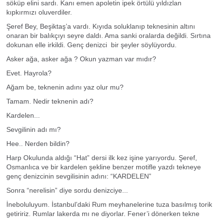
söküp elini sardı. Kanı emen apoletin ipek örtülü yıldızlan
kıpkırmızı oluverdiler.
Şeref Bey, Beşiktaş’a vardı. Kıyıda soluklanıp teknesinin altını
onaran bir balıkçıyı seyre daldı. Ama sanki oralarda değildi. Sırtına
dokunan elle irkildi. Genç denizci bir şeyler söylüyordu.
Asker ağa, asker ağa ? Okun yazman var mıdır?
Evet. Hayrola?
Ağam be, teknenin adını yaz olur mu?
Tamam. Nedir teknenin adı?
Kardelen...
Sevgilinin adı mı?
Hee.. Nerden bildin?
Harp Okulunda aldığı “Hat” dersi ilk kez işine yarıyordu. Şeref,
Osmanlıca ve bir kardelen şekline benzer motifle yazdı tekneye
genç denizcinin sevgilisinin adını: “KARDELEN”
Sonra “nerelisin” diye sordu denizciye...
İneboluluyum. İstanbul’daki Rum meyhanelerine tuza basılmış torik
getiririz. Rumlar lakerda mı ne diyorlar. Fener’i dönerken tekne