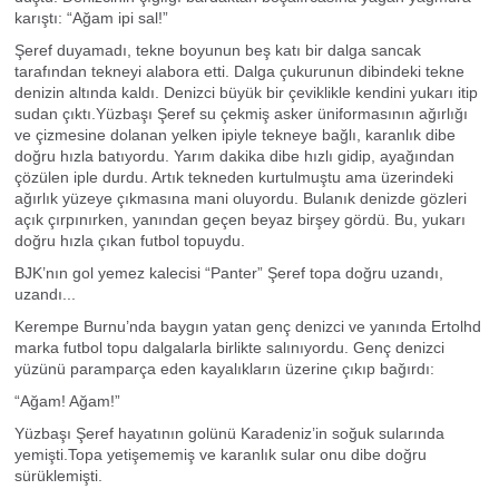
karıştı: “Ağam ipi sal!”
Şeref duyamadı, tekne boyunun beş katı bir dalga sancak
tarafından tekneyi alabora etti. Dalga çukurunun dibindeki tekne
denizin altında kaldı. Denizci büyük bir çeviklikle kendini yukarı itip
sudan çıktı.Yüzbaşı Şeref su çekmiş asker üniformasının ağırlığı
ve çizmesine dolanan yelken ipiyle tekneye bağlı, karanlık dibe
doğru hızla batıyordu. Yarım dakika dibe hızlı gidip, ayağından
çözülen iple durdu. Artık tekneden kurtulmuştu ama üzerindeki
ağırlık yüzeye çıkmasına mani oluyordu. Bulanık denizde gözleri
açık çırpınırken, yanından geçen beyaz birşey gördü. Bu, yukarı
doğru hızla çıkan futbol topuydu.
BJK’nın gol yemez kalecisi “Panter” Şeref topa doğru uzandı,
uzandı...
Kerempe Burnu’nda baygın yatan genç denizci ve yanında Ertolhd
marka futbol topu dalgalarla birlikte salınıyordu. Genç denizci
yüzünü paramparça eden kayalıkların üzerine çıkıp bağırdı:
“Ağam! Ağam!”
Yüzbaşı Şeref hayatının golünü Karadeniz’in soğuk sularında
yemişti.Topa yetişememiş ve karanlık sular onu dibe doğru
sürüklemişti.