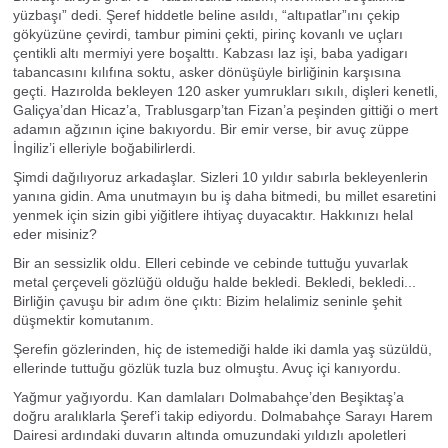
yüzbaşı” dedi. Şeref hiddetle beline asıldı, “altıpatlar”ını çekip
gökyüzüne çevirdi, tambur pimini çekti, pirinç kovanlı ve uçları
çentikli altı mermiyi yere boşalttı. Kabzası laz işi, baba yadigarı
tabancasını kılıfına soktu, asker dönüşüyle birliğinin karşısına
geçti. Hazırolda bekleyen 120 asker yumrukları sıkılı, dişleri kenetli,
Galiçya’dan Hicaz’a, Trablusgarp’tan Fizan’a peşinden gittiği o mert
adamın ağzının içine bakıyordu. Bir emir verse, bir avuç züppe
İngiliz’i elleriyle boğabilirlerdi.
Şimdi dağılıyoruz arkadaşlar. Sizleri 10 yıldır sabırla bekleyenlerin
yanına gidin. Ama unutmayın bu iş daha bitmedi, bu millet esaretini
yenmek için sizin gibi yiğitlere ihtiyaç duyacaktır. Hakkınızı helal
eder misiniz?
Bir an sessizlik oldu. Elleri cebinde ve cebinde tuttuğu yuvarlak
metal çerçeveli gözlüğü olduğu halde bekledi. Bekledi, bekledi...
Birliğin çavuşu bir adım öne çıktı: Bizim helalimiz seninle şehit
düşmektir komutanım.
Şerefin gözlerinden, hiç de istemediği halde iki damla yaş süzüldü,
ellerinde tuttuğu gözlük tuzla buz olmuştu. Avuç içi kanıyordu.
Yağmur yağıyordu. Kan damlaları Dolmabahçe’den Beşiktaş’a
doğru aralıklarla Şeref’i takip ediyordu. Dolmabahçe Sarayı Harem
Dairesi ardındaki duvarın altında omuzundaki yıldızlı apoletleri