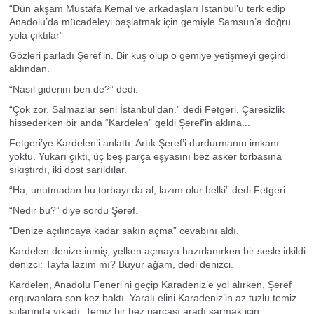
“Dün akşam Mustafa Kemal ve arkadaşları İstanbul’u terk edip
Anadolu’da mücadeleyi başlatmak için gemiyle Samsun’a doğru
yola çıktılar”
Gözleri parladı Şeref’in. Bir kuş olup o gemiye yetişmeyi geçirdi
aklından.
“Nasıl giderim ben de?” dedi.
“Çok zor. Salmazlar seni İstanbul’dan.” dedi Fetgeri. Çaresizlik
hissederken bir anda “Kardelen” geldi Şeref’in aklına...
Fetgeri’ye Kardelen’i anlattı. Artık Şeref’i durdurmanın imkanı
yoktu. Yukarı çıktı, üç beş parça eşyasını bez asker torbasına
sıkıştırdı, iki dost sarıldılar.
“Ha, unutmadan bu torbayı da al, lazım olur belki” dedi Fetgeri.
“Nedir bu?” diye sordu Şeref.
“Denize açılıncaya kadar sakın açma” cevabını aldı.
Kardelen denize inmiş, yelken açmaya hazırlanırken bir sesle irkildi
denizci: Tayfa lazım mı? Buyur ağam, dedi denizci.
Kardelen, Anadolu Feneri’ni geçip Karadeniz’e yol alırken, Şeref
erguvanlara son kez baktı. Yaralı elini Karadeniz’in az tuzlu temiz
sularında yıkadı. Temiz bir bez parçası aradı sarmak için.