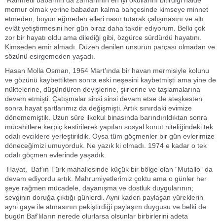
memur olmak yerine babadan kalma bahçesinde kimseye minnet
etmeden, boyun eğmeden elleri nasır tutarak çalışmasını ve altı
evlât yetiştirmesini her gün biraz daha takdir ediyorum. Belki çok
zor bir hayatı oldu ama dilediği gibi, özgürce sürdürdü hayatını.
Kimseden emir almadı. Düzen denilen unsurun parçası olmadan ve
sözünü esirgemeden yaşadı.
Hasan Molla Osman, 1964 Mart’ında bir havan mermisiyle kolunu
ve gözünü kaybettikten sonra eski neşesini kaybetmişti ama yine de
nüktelerine, düşündüren deyişlerine, şiirlerine ve taşlamalarına
devam etmişti. Çatışmalar sinsi sinsi devam etse de ateşkesten
sonra hayat şartlarımız da değişmişti. Artık sınırdaki evimize
dönememiştik. Uzun süre ilkokul binasında barındırıldıktan sonra
mücahitlere kerpiç kestirilerek yapılan sosyal konut niteliğindeki tek
odalı evciklere yerleştirildik. Oysa tüm göçmenler bir gün evlerimize
döneceğimizi umuyorduk. Ne yazık ki olmadı. 1974 e kadar o tek
odalı göçmen evlerinde yaşadık.
Hayat, Baf’ın Türk mahallesinde küçük bir bölge olan “Mutallo” da
devam ediyordu artık. Mahrumiyetlerimiz çoktu ama o günler her
şeye rağmen mücadele, dayanışma ve dostluk duygularının;
sevginin doruğa çıktığı günlerdi. Ayni kaderi paylaşan yüreklerin
ayni gaye ile atmasının pekiştirdiği paylaşım duygusu ve belki de
bugün Baf’lıların nerede olurlarsa olsunlar birbirlerini adeta