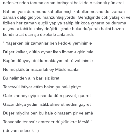
nefeslerinden tanımalarının tarihçesi belki de o sıkıntılı günlerdi.
Babam yeni durumunu kabullenmişti kabullenmesine de, zaman
zaman dalıp gidiyor, mahzunlaşıyordu. Gençliğinde çok yakışıklı ve
fiziken her zaman güçlü yapıya sahip bir koca çınarın bu duruma
alışması tabii ki kolay değildi. İçinde bulunduğu ruh halini bazen
kendine ait olan şu dizelerle anlatırdı.
“ Yaşarken bir zamanlar ben kedd-ü yeminimle
Düşer kalkar, gülüp oynar iken ihvam-ı girinimle
Bugün dünyayı doldurmaktayım ah-ü vahinimle
Ne müşküldür mazurluk ey Müslümanlar
Bu halimden alın bari siz ibret
Tesevvül ihtiyar ettim bakın şu hal-i piriye
Galır zanneyleyip insanda düm guvvet, gudret
Gazandıkça yedim istikbalime etmedim gayret
Düşer miydim ben bu hale olmasam pir ve amâ
Teaventle tenasür emreder düşkünlere Mevlâ.”
( devam edecek...)