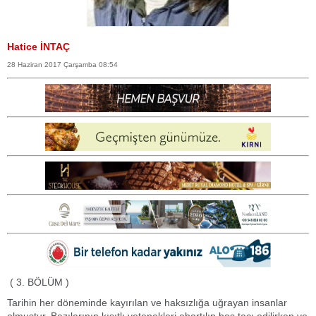
Hatice İNTAÇ
28 Haziran 2017 Çarşamba 08:54
( 3. BÖLÜM )
Tarihin her döneminde kayırılan ve haksızlığa uğrayan insanlar
olmuştur. Bazılarının kısıtlı yetenekleri abartılıp baş tacı edilirken ve