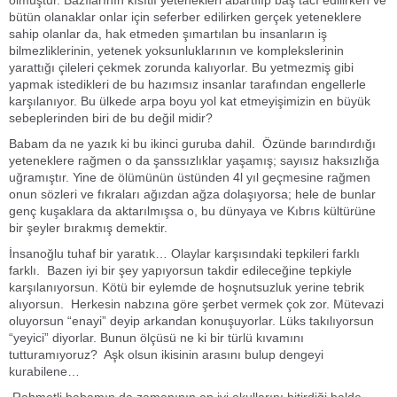
bütün olanaklar onlar için seferber edilirken gerçek yeteneklere
sahip olanlar da, hak etmeden şımartılan bu insanların iş
bilmezliklerinin, yetenek yoksunluklarının ve komplekslerinin
yarattığı çileleri çekmek zorunda kalıyorlar. Bu yetmezmiş gibi
yapmak istedikleri de bu hazımsız insanlar tarafından engellerle
karşılanıyor. Bu ülkede arpa boyu yol kat etmeyişimizin en büyük
sebeplerinden biri de bu değil midir?
Babam da ne yazık ki bu ikinci guruba dahil. Özünde barındırdığı
yeteneklere rağmen o da şanssızlıklar yaşamış; sayısız haksızlığa
uğramıştır. Yine de ölümünün üstünden 4l yıl geçmesine rağmen
onun sözleri ve fıkraları ağızdan ağza dolaşıyorsa; hele de bunlar
genç kuşaklara da aktarılmışsa o, bu dünyaya ve Kıbrıs kültürüne
bir şeyler bırakmış demektir.
İnsanoğlu tuhaf bir yaratık… Olaylar karşısındaki tepkileri farklı
farklı. Bazen iyi bir şey yapıyorsun takdir edileceğine tepkiyle
karşılanıyorsun. Kötü bir eylemde de hoşnutsuzluk yerine tebrik
alıyorsun. Herkesin nabzına göre şerbet vermek çok zor. Mütevazi
oluyorsun “enayi” deyip arkandan konuşuyorlar. Lüks takılıyorsun
“yeyici” diyorlar. Bunun ölçüsü ne ki bir türlü kıvamını
tutturamıyoruz? Aşk olsun ikisinin arasını bulup dengeyi
kurabilene…
Rahmetli babamın da zamanının en iyi okullarını bitirdiği halde