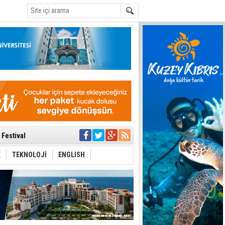
C
 Anlatmalıyız”
 Festival
i Anayasa
yaşamını yitirdi
K
TEKNOLOJİ
ENGLISH
ar
ezden geliniyor
bir yönetim
ıya kalınmaması
ı yönetim