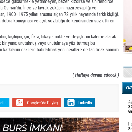
ı sadece güldürmekle yetinmeyen, bazen kızdırsa ve sinirlendirse
Osman’dır. İnce ve kıvrak zekâsını hazırcevaplığı ve
, 1903–1975 yılları arasına sığan 72 yıllık hayatında farklı kişiliği,
ra dobra konuşması ve açık sözlülüğü ile kendisinden söz ettiren
 kişiliğini, şiir, fıkra, hikâye, nükte ve deyişlerini kaleme alarak
k bir yana; unutulmuş veya unutulmaya yüz tutmuş bu
n katkılarını eskilere hatırlatmak yeni nesillere de tanıtmak sanırım
( Haftaya devam edecek )
YA
Ay
etle
Google+'da Paylaş
LinkedIn
S
G
D
Ha
Sa