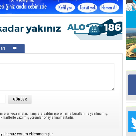
Ed
G
Ta
İn
Ad
arı
Al
F
Tu
İk
Yr
Y
mleler veya imalar, inançlara saldırı içeren, imla kuralları ile yazılmamış,
H
ük harflerle yazılmış yorumlar onaylanmamaktadır.
Ra
ıya henüz yorum eklenmemiştir.
Ba