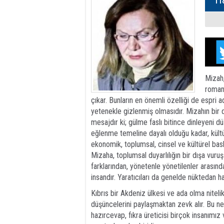
Mizah,
roman,
çıkar. Bunların en önemli özelliği de espri ad
yetenekle gizlenmiş olmasıdır. Mizahın bir d
mesajdır ki; gülme faslı bitince dinleyeni
eğlenme temeline dayalı olduğu kadar, kültü
ekonomik, toplumsal, cinsel ve kültürel bask
Mizaha, toplumsal duyarlılığın bir dışa vuru
farklarından, yönetenle yönetilenler arası
insandır. Yaratıcıları da genelde nüktedan hal
Kıbrıs bir Akdeniz ülkesi ve ada olma nitelikl
düşüncelerini paylaşmaktan zevk alır. Bu n
hazırcevap, fıkra üreticisi birçok insanımız 