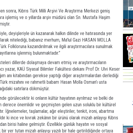
n sonra, Kıbrıs Türk Milli Arşivi Ve Araştırma Merkezi geniş
lara işlemiş ve o yıllarda arşiv müdürü olan Sn. Mustafa Haşim
miştir.
eriyle, deyişleriyle ün kazanarak halkın dilinde ve hatırasında yer
 olarak nitelediği, babanız merhum, Ma’lul Gazi HASAN MOLLA
Türk Folkloruna kazandırılmak ve ilgili araştırmacılara sunulmak
ayıtlarına işlenmiş bulunmaktadır.”
, nükteleri dillerde dolaşmaya devam etmiş ve araştırmacıların
cı yazar, KAÜ Siyasal Bilimler Fakültesi dekanı Prof Dr. Ulvi Keser
ım anı kitabından gerekse yaptığı diğer araştırmalardan derlediği
ıs Türk mizahını ve rahmetli babam Hasan Molla Osman’ı usta
ağıdaki satırlara dökmüştür.
nde görülecektir ki onların kültür hayatının ayrılmaz ve belki de
 derece önemlidir ve geçmişten gelen uzun soluklu bir kültürel
. İğnelemeler, taşlamalar, ağır eleştiriler, tenkit, ironi, abartma
ır ki ince ve kıvrak zekânın bir ürünü olarak mizah anlayışı Kıbrıs
an birisi haline gelmiştir. Özellikle günlük hayatın ve sosyal
ir yer tutan mizah anlayışı yazılı bir hale getirildiğinde ortaya