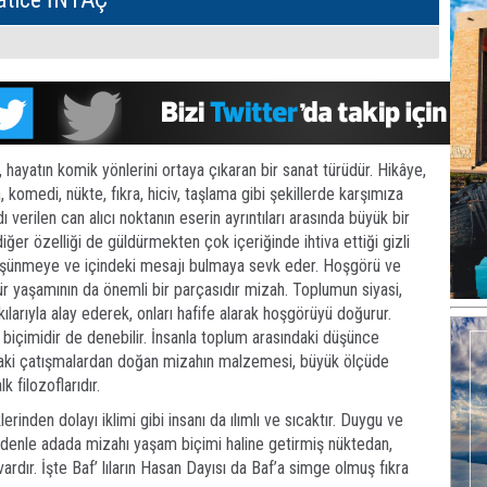
 hayatın komik yönlerini ortaya çıkaran bir sanat türüdür. Hikâye,
 komedi, nükte, fıkra, hiciv, taşlama gibi şekillerde karşımıza
ı verilen can alıcı noktanın eserin ayrıntıları arasında büyük bir
iğer özelliği de güldürmekten çok içeriğinde ihtiva ettiği gizli
 düşünmeye ve içindeki mesajı bulmaya sevk eder. Hoşgörü ve
r yaşamının da önemli bir parçasıdır mizah. Toplumun siyasi,
ılarıyla alay ederek, onları hafife alarak hoşgörüyü doğurur.
ş biçimidir de denebilir. İnsanla toplum arasındaki düşünce
ndaki çatışmalardan doğan mizahın malzemesi, büyük ölçüde
k filozoflarıdır.
erinden dolayı iklimi gibi insanı da ılımlı ve sıcaktır. Duygu ve
edenle adada mizahı yaşam biçimi haline getirmiş nüktedan,
vardır. İşte Baf’ lıların Hasan Dayısı da Baf’a simge olmuş fıkra