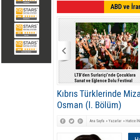
SON DAKİKA
ABD ve İran
LTB’den Surlariçi’nde Çocuklara
Sanat ve Eğlence Dolu Festival
Kıbrıs Türklerinde Miz
Osman (l. Bölüm)
Ana Sayfa
»
Yazarlar
»
Hatice İ
H