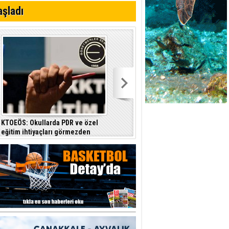
aşladı
KTOEÖS: Okullarda PDR ve özel
Basın-Sen: Sistem çöktü, ülkenin
eğitim ihtiyaçları görmezden
ihtiyacı halktan yana bir yönetim
geliniyor
anlayışıdır
a