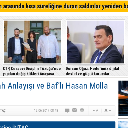
YDP'den Lefkoşa'da iddialı aday
 arasında kısa süreliğine duran saldırılar yeniden b
Lefkoşa'da bugün iki saatlik elektrik kesintisi yapılacak
Mağusa'da kim önde? İşte son anket sonuçları...
CTP, Cezaevi Disiplin Tüzüğü’nde
Dursun Oğuz: Hedefimiz dijital
yapılan değişiklikleri Anayasa
devlet ve güçlü kurumlar
Mahkemesi’ne taşıdı
ah Anlayışı ve Baf’lı Hasan Molla
NTAÇ
12.06.2017 08:48
atice İNTAÇ