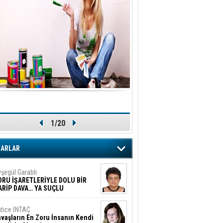
1/20
ZARLAR
şegül Garabli
ORU İŞARETLERİYLE DOLU BİR
ARİP DAVA… YA SUÇLU
EĞİLSE???
tice İNTAÇ
vaşların En Zoru İnsanın Kendi