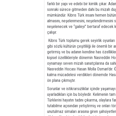
farklı bir yapı ve edebi bir kimlik çıkar. Ad
sonraki sürece gitmeden dahi bu mizah duyg
mümkündür. Kıbrıs Türk insanı hemen bütün 
almasını, neşelenmesini, neşelendirmesini 
neşelenecek ve “gaileyi” bertaraf edecek 
çalışır.
Kıbrıs Türk toplumu gerek seyirlik oyunları 
gibi sözlü kültürün çeşitliliği ile önemli bi
getirmiş ve bu adanın kendine has özellikle
kişisel özellikleriyle dönemin Nasreddin Ho
oynamayı seven mizah sanatçılarına da sahip
Nasreddin Hocası Hasan Molla Osman'dır. Öze
kalma mücadelesi verdikleri dönemde Hasa
ön plana çıkmıştır.
Sorunlar ve istikrarsızlıklar içinde yaşamay
uyarladıkları için bu böyledir. Kelimenin ta
Türklerini hayatın tadını çıkarma, olaylara
tutabilme açısından yetiştirmiş ve onları t
unutulmaz simaları arasına giren şahsiyetler