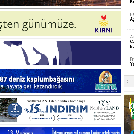
Ke
Ha
A
A
C
Eu
Tü
y
Fı
Y
E
Ba
iş
Ar
2
Fa
S