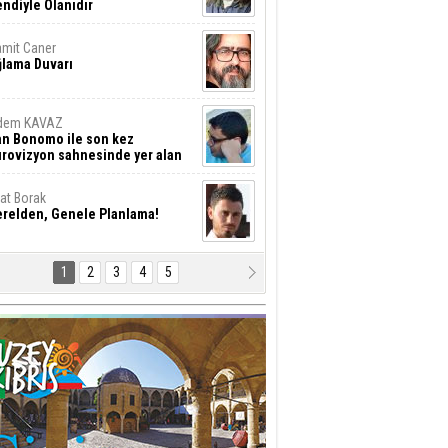
ndiyle Olanıdır
mit Caner
ğlama Duvarı
dem KAVAZ
an Bonomo ile son kez
rovizyon sahnesinde yer alan
rkiye 10 yıl aradan sonra
eniden yarışmaya dönecek mi?
rat Borak
erelden, Genele Planlama!
1
2
3
4
5
rkut YILMABAŞAR
yrak tartışmaları ve ihalesiz
ler!
if Alasya
015 SONRASI VE AKINCI.
tma Baysal
URLAR İÇİ’NDE KOLAYDIR ÖLMEK