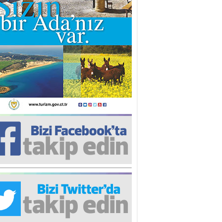
iz TUNCEL
öz göre göre…
ner ULUTAŞ
şallah St. Lois ile Hakkaido
ası gibi olmayız !...
i KİŞMİR
IRSAT VE KORKU
rgut ÇALICI
i Lakırdı da benden!
d. Doç. Ercan HOŞKARA
atırım Yapmazsan Var Olamazsın:
edefteki Kurum Kıb-Tek
na Sarro
şıma gelen skandal olayı