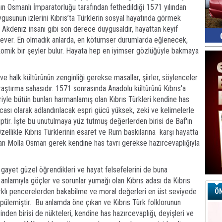
anın Osmanlı İmparatorluğu tarafından fethedildiği 1571 yılından
usunun izlerini Kıbrıs’ta Türklerin sosyal hayatında görmek
Akdeniz insanı gibi son derece duygusaldır, hayattan keyif
sever. En olmadık anlarda, en kötümser durumlarda eğlenecek,
komik bir şeyler bulur. Hayata hep en iyimser gözlüğüyle bakmaya
ve halk kültürünün zenginliği gerekse masallar, şiirler, söylenceler
r araştırma sahasıdır. 1571 sonrasında Anadolu kültürünü Kıbrıs'a
riyle bütün bunları harmanlamış olan Kıbrıs Türkleri kendine has
cası olarak adlandırılacak espri gücü yüksek, zeki ve kelimelerle
tir. İşte bu unutulmaya yüz tutmuş değerlerden birisi de Baf'ın
llikle Kıbrıs Türklerinin esaret ve Rum baskılarına karşı hayatta
n Molla Osman gerek kendine has tavrı gerekse hazırcevaplığıyla
ı gayet güzel öğrendikleri ve hayat felsefelerini de buna
m anlamıyla göçler ve sorunlar yumağı olan Kıbrıs adası da Kıbrıs
 farklı pencerelerden bakabilme ve moral değerleri en üst seviyede
ÖN
örpülemiştir. Bu anlamda öne çıkan ve Kıbrıs Türk folklorunun
inden birisi de nükteleri, kendine has hazırcevaplığı, deyişleri ve