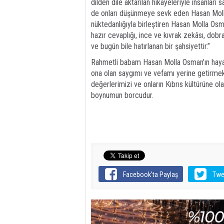
dilden dile aktarılan hikâyeleriyle insanlar
de onları düşünmeye sevk eden Hasan Molla 
nüktedanlığıyla birleştiren Hasan Molla Osman
hazır cevaplığı, ince ve kıvrak zekâsı, dob
ve bugün bile hatırlanan bir şahsiyettir.”
Rahmetli babam Hasan Molla Osman’ın hayatını,
ona olan saygımı ve vefamı yerine getirme
değerlerimizi ve onların Kıbrıs kültürüne ola
boynumun borcudur.
Facebook'ta Paylaş
Twe