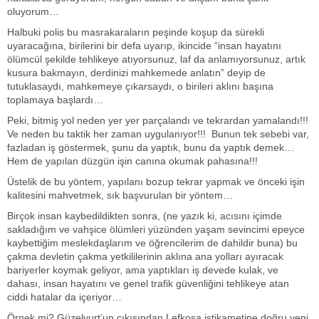
oluyorum…
Halbuki polis bu masrakaraların peşinde koşup da sürekli
uyaracağına, birilerini bir defa uyarıp, ikincide “insan hayatını
ölümcül şekilde tehlikeye atıyorsunuz, laf da anlamıyorsunuz, artık
kusura bakmayın, derdinizi mahkemede anlatın” deyip de
tutuklasaydı, mahkemeye çıkarsaydı, o birileri aklını başına
toplamaya başlardı…
Peki, bitmiş yol neden yer yer parçalandı ve tekrardan yamalandı!!!
Ve neden bu taktik her zaman uygulanıyor!!! Bunun tek sebebi var,
fazladan iş göstermek, şunu da yaptık, bunu da yaptık demek…
Hem de yapılan düzgün işin canına okumak pahasına!!!
Üstelik de bu yöntem, yapılanı bozup tekrar yapmak ve önceki işin
kalitesini mahvetmek, sık başvurulan bir yöntem…
Birçok insan kaybedildikten sonra, (ne yazık ki, acısını içimde
sakladığım ve vahşice ölümleri yüzünden yaşam sevincimi epeyce
kaybettiğim meslekdaşlarım ve öğrencilerim de dahildir buna) bu
çakma devletin çakma yetkililerinin aklına ana yolları ayıracak
bariyerler koymak geliyor, ama yaptıkları iş devede kulak, ve
dahası, insan hayatını ve genel trafik güvenliğini tehlikeye atan
ciddi hatalar da içeriyor…
Örnek mi? Güzelyurt’un çıkışından Lefkoşa istikametine doğru yeni