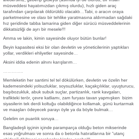
müsveddesi hayatımızdan çıkmış olurdu), hızlı giden araç
tarafından çarpılarak öldürüldü olacaktı…Tabi, o aracın oraya
parketmesine ve olası bir tehlike yaratmasına aldırmadan sağdaki
hız şeridinde tabba lamarina giden diğer sürücü müsveddelerinin
dikkatsizliği de ayrı bir mesele!!!
Amma ve lakin, kimin sayesinde oluyor bütün bunlar!
Beyin kapasitesi eksi bir olan devletin ve yöneticilerinin yaptıkları
yollar, verdikleri ehliyetler sayesinde…
Aksini iddia edenin alnını karışlarım…
…………..
Memleketin her santimi tel tel dökülürken, devletin ve özelin her
kademesindeki yolsuzluklar, soysuzluklar, kaçakçılıklar, uyuşturucu,
başıbozukluk, abuk subuk suçlar, partizanlık, rank kavgaları,
trafikteki terör, çevre katliamı, zam furyası tavan yapmışken bizim
siyasilerin tek derdi koltuğu olabildiğince kollamak, günü kurtarmak
ve maaşları ödeyecek parayı öyle ya da böyle bulmak…
Gelelim on puanlık soruya…
Bangladeşli işçinin içinde paramparça olduğu beton mikserinde
esas yoğrulması ve sonra da o betonla hatıratlarına bir “utanç