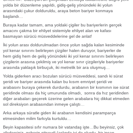
yolda bir düzenleme yapıldı, gidiş-geliş yönündeki iki yolun
arasındaki çukur dolduruldu, araya beton bariyer konmaya
başlandı…
Buraya kadar tamam, ama yoldaki çigiler bu bariyerlerin gerçek
amacını çakma bir ehliyet sistemiyle ehliyet alan ve kafası
basmayan sürücü müsveddelerine gel de anlat!
İki yolun arası doldurulmadan önce yolun sağda kalan kesiminde
yol kenar sınırını belirleyen çizgiler halen duruyor, bariyerler de
hem gidiş hem de geliş yönündeki iki yol kenar sınırını belirleyen
çizgilerin arasına çekilmiş ve yol kenar sınır çizgileriyle bariyerler
arasında yaklaşık birbuçuk, iki metrelik bir ara oluşmuş…
Yolda giderken aracı bozulan sürücü müsveddesi, sandı ki sürat
şeridi ve bariyer arasında kalan bu kısım emniyet şeridi ve
arabasını buraya çekerek durdurdu, arabanın bir kısmının ise sürat
şeridinde olması da hiç umurunda olmadı, sonra da hız şeridinden
diğer arabaları geçerek üzerine gelen arabalara hiç dikkat etmeden
sol direksiyon arabasından inmeye çalıştı…
Arka arkaya süratle giden iki arabanın kendisini paramparça
etmesinden milim farkıyla kurtuldu…
Beyin kapasitesi sıfır numara bir vatandaş işte…Bu beyinsiz, çok
afedersiniz, geberip gitseydi (aslında iyi de olurdu, bir insan