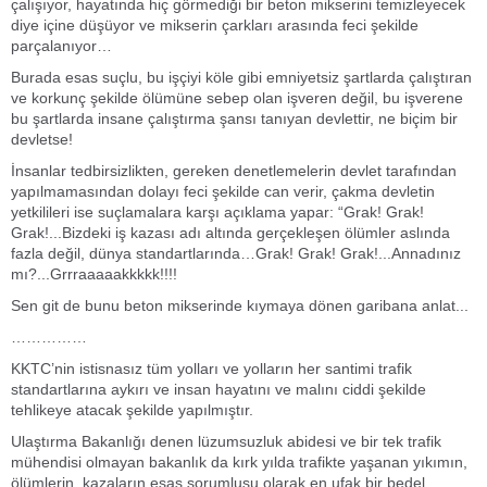
çalışıyor, hayatında hiç görmediği bir beton mikserini temizleyecek
diye içine düşüyor ve mikserin çarkları arasında feci şekilde
parçalanıyor…
Burada esas suçlu, bu işçiyi köle gibi emniyetsiz şartlarda çalıştıran
ve korkunç şekilde ölümüne sebep olan işveren değil, bu işverene
bu şartlarda insane çalıştırma şansı tanıyan devlettir, ne biçim bir
devletse!
İnsanlar tedbirsizlikten, gereken denetlemelerin devlet tarafından
yapılmamasından dolayı feci şekilde can verir, çakma devletin
yetkilileri ise suçlamalara karşı açıklama yapar: “Grak! Grak!
Grak!...Bizdeki iş kazası adı altında gerçekleşen ölümler aslında
fazla değil, dünya standartlarında…Grak! Grak! Grak!...Annadınız
mı?...Grrraaaaakkkkk!!!!
Sen git de bunu beton mikserinde kıymaya dönen garibana anlat...
……………
KKTC’nin istisnasız tüm yolları ve yolların her santimi trafik
standartlarına aykırı ve insan hayatını ve malını ciddi şekilde
tehlikeye atacak şekilde yapılmıştır.
Ulaştırma Bakanlığı denen lüzumsuzluk abidesi ve bir tek trafik
mühendisi olmayan bakanlık da kırk yılda trafikte yaşanan yıkımın,
ölümlerin, kazaların esas sorumlusu olarak en ufak bir bedel