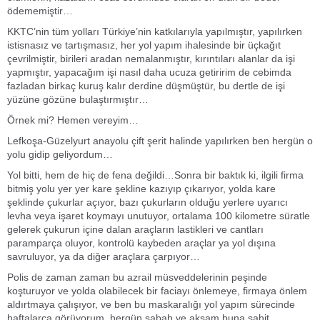
ödememiştir…
KKTC’nin tüm yolları Türkiye’nin katkılarıyla yapılmıştır, yapılırken
istisnasız ve tartışmasız, her yol yapım ihalesinde bir üçkağıt
çevrilmiştir, birileri aradan nemalanmıştır, kırıntıları alanlar da işi
yapmıştır, yapacağım işi nasıl daha ucuza getiririm de cebimda
fazladan birkaç kuruş kalır derdine düşmüştür, bu dertle de işi
yüzüne gözüne bulaştırmıştır…
Örnek mi? Hemen vereyim…
Lefkoşa-Güzelyurt anayolu çift şerit halinde yapılırken ben hergün o
yolu gidip geliyordum…
Yol bitti, hem de hiç de fena değildi…Sonra bir baktık ki, ilgili firma
bitmiş yolu yer yer kare şekline kazıyıp çıkarıyor, yolda kare
şeklinde çukurlar açıyor, bazı çukurların olduğu yerlere uyarıcı
levha veya işaret koymayı unutuyor, ortalama 100 kilometre süratle
gelerek çukurun içine dalan araçların lastikleri ve cantları
paramparça oluyor, kontrolü kaybeden araçlar ya yol dışına
savruluyor, ya da diğer araçlara çarpıyor…
Polis de zaman zaman bu azrail müsveddelerinin peşinde
koşturuyor ve yolda olabilecek bir faciayı önlemeye, firmaya önlem
aldırtmaya çalışıyor, ve ben bu maskaralığı yol yapım sürecinde
haftalarca görüyorum, hergün sabah ve akşam buna şahit