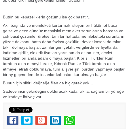
abidesi” dikilmesi gerekenler kimler acaba!!!
……………
Bütün bu kepazeliklerin çözümü ise çok basittir…
Aklı başında ve memleketi kurtarmak isteyen bir hükümet başa
gelse ve gece gündüz mesaisini memleket sorunlarına harcasa ve
çok basit çözümler üretse, tam bir haftada memleketteki sorunların
yüzde doksanı, hatta daha fazlası çözülür, devlet kasası da takır
takır dolmaya başlar, zamlar geri çekilir, vergilerde ve fiyatlarda
indirime gidilir, elektrik fiyatları yarısının da altına iner, devlet
hizmetleri bir anda adam olmaya başlar, Kıbrıslı Türkler Rum
tarafına akın etmeyi bırakır, Kıbrıslı Rumlar Türk tarafına akın
etmeye, etrafı doldurmaya, tüm alışverişini burdan yapmaya başlar,
bir ay geçmeden de insanlar kabustan kurtulmaya başlar…
Bunun için sihirli değneğe filan da hiç gerek yok…
Sadece incir çekirdeğini dolduracak kadar akıla, sağlam bir yüreğe
ve iradeye ihtiyaç var!