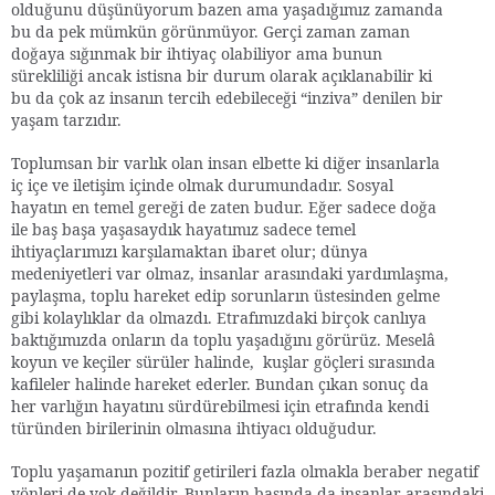
olduğunu düşünüyorum bazen ama yaşadığımız zamanda
bu da pek mümkün görünmüyor. Gerçi zaman zaman
doğaya sığınmak bir ihtiyaç olabiliyor ama bunun
sürekliliği ancak istisna bir durum olarak açıklanabilir ki
bu da çok az insanın tercih edebileceği “inziva” denilen bir
yaşam tarzıdır.
Toplumsan bir varlık olan insan elbette ki diğer insanlarla
iç içe ve iletişim içinde olmak durumundadır. Sosyal
hayatın en temel gereği de zaten budur. Eğer sadece doğa
ile baş başa yaşasaydık hayatımız sadece temel
ihtiyaçlarımızı karşılamaktan ibaret olur; dünya
medeniyetleri var olmaz, insanlar arasındaki yardımlaşma,
paylaşma, toplu hareket edip sorunların üstesinden gelme
gibi kolaylıklar da olmazdı. Etrafımızdaki birçok canlıya
baktığımızda onların da toplu yaşadığını görürüz. Meselâ
koyun ve keçiler sürüler halinde, kuşlar göçleri sırasında
kafileler halinde hareket ederler. Bundan çıkan sonuç da
her varlığın hayatını sürdürebilmesi için etrafında kendi
türünden birilerinin olmasına ihtiyacı olduğudur.
Toplu yaşamanın pozitif getirileri fazla olmakla beraber negatif
yönleri de yok değildir. Bunların başında da insanlar arasındaki