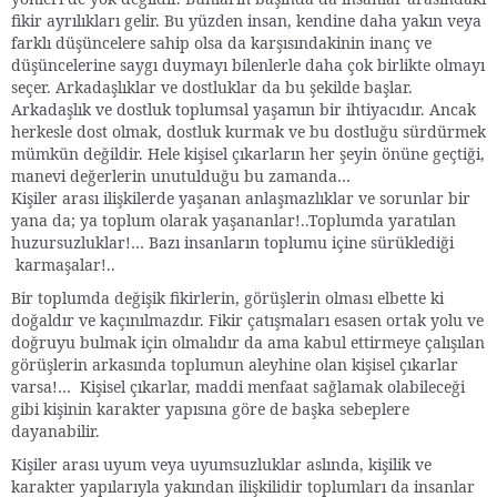
fikir ayrılıkları gelir. Bu yüzden insan, kendine daha yakın veya
farklı düşüncelere sahip olsa da karşısındakinin inanç ve
düşüncelerine saygı duymayı bilenlerle daha çok birlikte olmayı
seçer. Arkadaşlıklar ve dostluklar da bu şekilde başlar.
Arkadaşlık ve dostluk toplumsal yaşamın bir ihtiyacıdır. Ancak
herkesle dost olmak, dostluk kurmak ve bu dostluğu sürdürmek
mümkün değildir. Hele kişisel çıkarların her şeyin önüne geçtiği,
manevi değerlerin unutulduğu bu zamanda…
Kişiler arası ilişkilerde yaşanan anlaşmazlıklar ve sorunlar bir
yana da; ya toplum olarak yaşananlar!..Toplumda yaratılan
huzursuzluklar!… Bazı insanların toplumu içine sürüklediği
karmaşalar!..
Bir toplumda değişik fikirlerin, görüşlerin olması elbette ki
doğaldır ve kaçınılmazdır. Fikir çatışmaları esasen ortak yolu ve
doğruyu bulmak için olmalıdır da ama kabul ettirmeye çalışılan
görüşlerin arkasında toplumun aleyhine olan kişisel çıkarlar
varsa!… Kişisel çıkarlar, maddi menfaat sağlamak olabileceği
gibi kişinin karakter yapısına göre de başka sebeplere
dayanabilir.
Kişiler arası uyum veya uyumsuzluklar aslında, kişilik ve
karakter yapılarıyla yakından ilişkilidir toplumları da insanlar