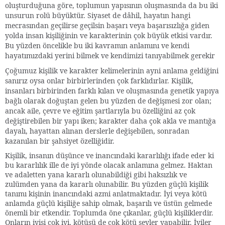
oluşturduğuna göre, toplumun yapısının oluşmasında da bu iki
unsurun rolü büyüktür. Siyaset de dâhil, hayatın hangi
mecrasından geçilirse geçilsin başarı veya başarısızlığa giden
yolda insan kişiliğinin ve karakterinin çok büyük etkisi vardır.
Bu yüzden öncelikle bu iki kavramın anlamını ve kendi
hayatımızdaki yerini bilmek ve kendimizi tanıyabilmek gerekir
Çoğumuz kişilik ve karakter kelimelerinin ayni anlama geldiğini
sanırız oysa onlar birbirlerinden çok farklıdırlar. Kişilik,
insanları birbirinden farklı kılan ve oluşmasında genetik yapıya
bağlı olarak doğuştan gelen bu yüzden de değişmesi zor olan;
ancak aile, çevre ve eğitim şartlarıyla bu özelliğini az çok
değiştirebilen bir yapı iken; karakter daha çok akla ve mantığa
dayalı, hayattan alınan derslerle değişebilen, sonradan
kazanılan bir şahsiyet özelliğidir.
Kişilik, insanın düşünce ve inancındaki kararlılığı ifade eder ki
bu kararlılık ille de iyi yönde olacak anlamına gelmez. Haktan
ve adaletten yana kararlı olunabildiği gibi haksızlık ve
zulümden yana da kararlı olunabilir. Bu yüzden güçlü kişilik
tanımı kişinin inancındaki azmi anlatmaktadır. İyi veya kötü
anlamda güçlü kişiliğe sahip olmak, başarılı ve üstün gelmede
önemli bir etkendir. Toplumda öne çıkanlar, güçlü kişiliklerdir.
Onların iyisi çok iyi, kötüsü de çok kötü şeyler yapabilir. İyiler