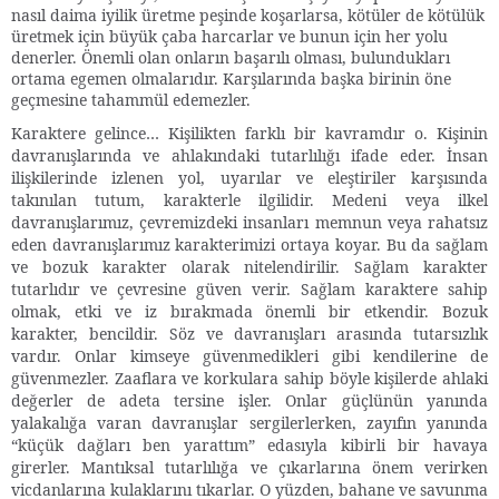
nasıl daima iyilik üretme peşinde koşarlarsa, kötüler de kötülük
üretmek için büyük çaba harcarlar ve bunun için her yolu
denerler. Önemli olan onların başarılı olması, bulundukları
ortama egemen olmalarıdır. Karşılarında başka birinin öne
geçmesine tahammül edemezler.
Karaktere gelince… Kişilikten farklı bir kavramdır o. Kişinin
davranışlarında ve ahlakındaki tutarlılığı ifade eder. İnsan
ilişkilerinde izlenen yol, uyarılar ve eleştiriler karşısında
takınılan tutum, karakterle ilgilidir. Medeni veya ilkel
davranışlarımız, çevremizdeki insanları memnun veya rahatsız
eden davranışlarımız karakterimizi ortaya koyar. Bu da sağlam
ve bozuk karakter olarak nitelendirilir. Sağlam karakter
tutarlıdır ve çevresine güven verir. Sağlam karaktere sahip
olmak, etki ve iz bırakmada önemli bir etkendir. Bozuk
karakter, bencildir. Söz ve davranışları arasında tutarsızlık
vardır. Onlar kimseye güvenmedikleri gibi kendilerine de
güvenmezler. Zaaflara ve korkulara sahip böyle kişilerde ahlaki
değerler de adeta tersine işler. Onlar güçlünün yanında
yalakalığa varan davranışlar sergilerlerken, zayıfın yanında
“küçük dağları ben yarattım” edasıyla kibirli bir havaya
girerler. Mantıksal tutarlılığa ve çıkarlarına önem verirken
vicdanlarına kulaklarını tıkarlar. O yüzden, bahane ve savunma