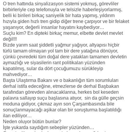
O tren hattında sinyalizasyon sistemi yokmuş, görevliler
birbirleriyle cep telefonuyla ve telsizle haberleşiyorlarmış,
belli ki birileri birkaç saniyelik bir hata yapmış, yıldırım
hızıyla giden hızlı tren gidip diğer trene çarpıyor ve bir felaket
yaşanıyor, değerli insanlar hayatını kaybediyor…
Suçlu kim? En dipteki birkaç memur, elbette devlet mevlet
değil!!!
Bizde yarım saat şiddetli yağmur yağıyor, altyapısı hiçbir
türlü tamam olmayan yol tam bir dere yatağına dönüyor,
çünkü çevredeki tüm doğal dere yatakları tamamen devletin
aymazlığı ve siyasilerin rant politikaları yüzünden
kapatılmış, sular da dört çocuğumuzu sürükleyip
mahvediyor…
Başta Ulaştırma Bakanı ve o bakanlığın tüm sorumluları
derhal istifa edeceğine, etmezlerse de derhal Başbakan
tarafından görevden alınacaklarına, herkes bol keseden
palavra sallayıp suçu başlasına atıyor, sin da gülle geçsin
moduna gidiyor, çıkmaz ayın son Çarşambasında bile
sonuçlanmayacağı aşikar olan bir soruşturma başlatıldığı
ilan ediliyor…
Neden oluyor bütün bunlar?
İşte yukarda saydığım sebepler yüzünden…