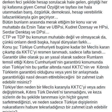
derken feci şekilde hesap sorulacak hale gelen, giriştiği her
işi kafasına giyen Cemal Özyiğit ve tayfası ise hala
utanmadan barış, özgürlük, demokrasi, hesap verebilirlik
lafazanlıklarıyla gün geçiriyor…
Bütün bunların arasında merak ettiğim bir konu var ve
muhattabı da Ersin Tatar ve UBPsi, Kudret Özersay ve HPsi,
Serdar Denktaş ve DPsi…
CTP ve TDP bu konunun muhatabı değil ve olmayacak da,
çünkü onların derdi başka, hayal dünyaları farklı…
Konu şu: Türkiye Cumhuriyeti bugüne kadar bir Meclis kararı
çıkartıp da KKTC’yi resmen tanımadı, sadece lafta tanıdı…
Garantör ülke olarak şu an yasal olarak sadece Rumların
temsil ettiği Kıbrıs Cumhuriyeti’nin garantörü konumunda
olan Türkiye’nin bu şartlar altında nasıl KKTC’nin ve Kıbrıslı
Türklerin garantörü olduğunu veya yeni bir anlaşmada
garantörlüğü nasıl devam ettirebileceğini bir zahmet izah
edebilir misiniz?
Türkiye’den neden bir Meclis kararıyla KKTC’yi veya adını
değiştirirsek, Kıbrıs Türk Devleti’ni tanımadığını, ve keza
sizlerin de bu şekilde tanınması için hiçbir gayret
sarfetmediğinizi, ve neden sadece Türkiye dışişlerinin
nakaratlarını habure tekrarladığınızı bir zahmet izah edebilir