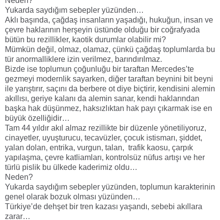
Neden?
Yukarda saydığım sebepler yüzünden…
Aklı başında, çağdaş insanların yaşadığı, hukuğun, insan ve
çevre haklarının herşeyin üstünde olduğu bir coğrafyada
bütün bu rezillikler, kaotik durumlar olabilir mi?
Mümkün değil, olmaz, olamaz, çünkü çağdaş toplumlarda bu
tür anormalliklere izin verilmez, barındırılmaz.
Bizde ise toplumun çoğunluğu bir taraftan Mercedes’te
gezmeyi modernlik sayarken, diğer taraftan beynini bit beyni
ile yarıştırır, saçını da berbere ot diye biçtirir, kendisini alemin
akıllısı, geriye kalanı da alemin sanar, kendi haklarından
başka hak düşünmez, haksızlıktan hak payı çıkarmak ise en
büyük özelliğidir…
Tam 44 yıldır akıl almaz rezillikte bir düzenle yönetiliyoruz,
cinayetler, uyuşturucu, tecavüzler, çocuk istismarı, şiddet,
yalan dolan, entrika, vurgun, talan, trafik kaosu, çarpık
yapılaşma, çevre katliamları, kontrolsüz nüfus artışı ve her
türlü pislik bu ülkede kaderimiz oldu…
Neden?
Yukarda saydığım sebepler yüzünden, toplumun karakterinin
genel olarak bozuk olması yüzünden…
Türkiye’de dehşet bir tren kazası yaşandı, sebebi akıllara
zarar…