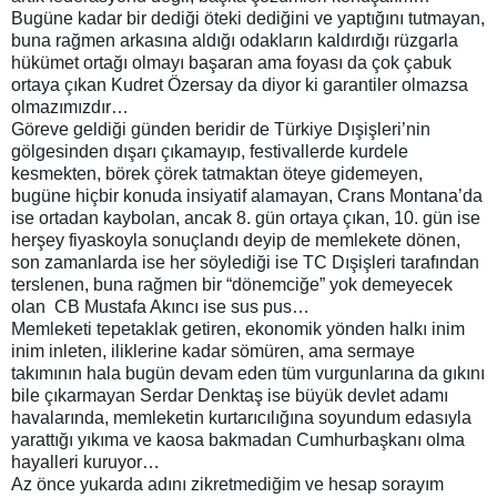
Bugüne kadar bir dediği öteki dediğini ve yaptığını tutmayan,
buna rağmen arkasına aldığı odakların kaldırdığı rüzgarla
hükümet ortağı olmayı başaran ama foyası da çok çabuk
ortaya çıkan Kudret Özersay da diyor ki garantiler olmazsa
olmazımızdır…
Göreve geldiği günden beridir de Türkiye Dışişleri’nin
gölgesinden dışarı çıkamayıp, festivallerde kurdele
kesmekten, börek çörek tatmaktan öteye gidemeyen,
bugüne hiçbir konuda insiyatif alamayan, Crans Montana’da
ise ortadan kaybolan, ancak 8. gün ortaya çıkan, 10. gün ise
herşey fiyaskoyla sonuçlandı deyip de memlekete dönen,
son zamanlarda ise her söylediği ise TC Dışişleri tarafından
terslenen, buna rağmen bir “dönemciğe” yok demeyecek
olan CB Mustafa Akıncı ise sus pus…
Memleketi tepetaklak getiren, ekonomik yönden halkı inim
inim inleten, iliklerine kadar sömüren, ama sermaye
takımının hala bugün devam eden tüm vurgunlarına da gıkını
bile çıkarmayan Serdar Denktaş ise büyük devlet adamı
havalarında, memleketin kurtarıcılığına soyundum edasıyla
yarattığı yıkıma ve kaosa bakmadan Cumhurbaşkanı olma
hayalleri kuruyor…
Az önce yukarda adını zikretmediğim ve hesap sorayım