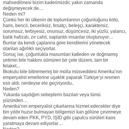
mahvedilmesi bizim kaderimizdir, yakın zamanda
değişmeyecek de…
Neden mi?
Çünkü her iki ülkenin de toplumlarının çoğunluğunu kötü,
haris, bencil, beceriksiz, fırsatçı, beleşçi, karaktersiz,
sorumsuz, terbiyesiz, onursuz, düşüncesiz, iki yüzlü, yalancı,
balık hafızalı, zır cahil, saplantılı insanlar oluşturuyor…
Bunlar da kendi çaplarına göre kendilerini yönetecek
olanları ağırlıklı seçiyorlar.
Sonuç ise, çoğunlukla masumları katleden ve doğmamış
yetimin bile hakkını sömüren bir çete düzeni, tam bir
felaket...
İlkokulu bile bitirememiş bir molla müsveddesi Amerika’nın
emperyalist emellerine uşaklık yaparak Türkiye’yi resmen
esir aldı, nerdeyse ele geçiriyordu..
Neden?
Yukarda saydığım sebeplerin bazıları veya tümü
yüzünden…
Amerika’nın emperyalist çıkarlarına hizmet edecekler diye
bin yıldır huzur bulmayan bölgemizi kan gölüne çevirmeye
devam eden PKK, PYD, IŞİD gibi çapulcu sürüleri kaos
yaratmaya devam ediyorlar…