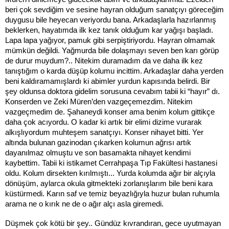
beri çok sevdiğim ve sesine hayran olduğum sanatçıyı göreceğim
duygusu bile heyecan veriyordu bana. Arkadaşlarla hazırlanmış
beklerken, hayatımda ilk kez tanık olduğum kar yağışı başladı.
Lapa lapa yağıyor, pamuk gibi serpiştiriyordu. Hayran olmamak
mümkün değildi. Yağmurda bile dolaşmayı seven ben karı görüp
de durur muydum?.. Nitekim duramadım da ve daha ilk kez
tanıştığım o karda düşüp kolumu incittim. Arkadaşlar daha yerden
beni kaldıramamışlardı ki abimler yurdun kapısında belirdi. Bir
şey oldunsa doktora gidelim sorusuna cevabım tabii ki “hayır” dı.
Konserden ve Zeki Müren’den vazgeçemezdim. Nitekim
vazgeçmedim de. Şahaneydi konser ama benim kolum gittikçe
daha çok acıyordu. O kadar ki artık bir elimi dizime vurarak
alkışlıyordum muhteşem sanatçıyı. Konser nihayet bitti. Yer
altında bulunan gazinodan çıkarken kolumun ağrısı artık
dayanılmaz olmuştu ve son basamakta nihayet kendimi
kaybettim. Tabii ki istikamet Cerrahpaşa Tıp Fakültesi hastanesi
oldu. Kolum dirsekten kırılmıştı... Yurda kolumda ağır bir alçıyla
dönüşüm, aylarca okula gitmekteki zorlanışlarım bile beni kara
küstürmedi. Karın saf ve temiz beyazlığıyla huzur bulan ruhumla
arama ne o kırık ne de o ağır alçı asla giremedi.
Düşmek çok kötü bir şey.. Gündüz kıvrandıran, gece uyutmayan