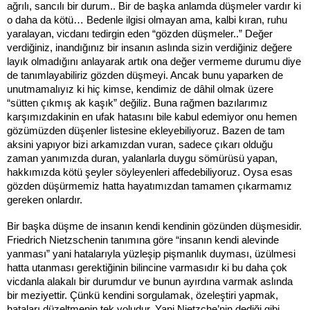
ağrılı, sancılı bir durum.. Bir de başka anlamda düşmeler vardır ki
o daha da kötü… Bedenle ilgisi olmayan ama, kalbi kıran, ruhu
yaralayan, vicdanı tedirgin eden “gözden düşmeler..” Değer
verdiğiniz, inandığınız bir insanın aslında sizin verdiğiniz değere
layık olmadığını anlayarak artık ona değer vermeme durumu diye
de tanımlayabiliriz gözden düşmeyi. Ancak bunu yaparken de
unutmamalıyız ki hiç kimse, kendimiz de dâhil olmak üzere
“sütten çıkmış ak kaşık” değiliz. Buna rağmen bazılarımız
karşımızdakinin en ufak hatasını bile kabul edemiyor onu hemen
gözümüzden düşenler listesine ekleyebiliyoruz. Bazen de tam
aksini yapıyor bizi arkamızdan vuran, sadece çıkarı olduğu
zaman yanımızda duran, yalanlarla duygu sömürüsü yapan,
hakkımızda kötü şeyler söyleyenleri affedebiliyoruz. Oysa esas
gözden düşürmemiz hatta hayatımızdan tamamen çıkarmamız
gereken onlardır.
Bir başka düşme de insanın kendi kendinin gözünden düşmesidir.
Friedrich Nietzschenin tanımına göre “insanın kendi alevinde
yanması” yani hatalarıyla yüzleşip pişmanlık duyması, üzülmesi
hatta utanması gerektiğinin bilincine varmasıdır ki bu daha çok
vicdanla alakalı bir durumdur ve bunun ayırdına varmak aslında
bir meziyettir. Çünkü kendini sorgulamak, özeleştiri yapmak,
hataları düzeltmenin tek yoludur. Yani Nietzche’nin dediği gibi