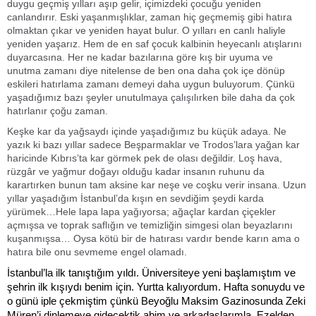
duygu geçmiş yılları aşıp gelir, içimizdeki çocuğu yeniden
canlandırır. Eski yaşanmışlıklar, zaman hiç geçmemiş gibi hatıra
olmaktan çıkar ve yeniden hayat bulur. O yılları en canlı haliyle
yeniden yaşarız. Hem de en saf çocuk kalbinin heyecanlı atışlarını
duyarcasına.
Her ne kadar bazılarına göre kış bir uyuma ve
unutma zamanı diye nitelense de ben ona daha çok içe dönüp
eskileri hatırlama zamanı demeyi daha uygun buluyorum. Çünkü
yaşadığımız bazı şeyler unutulmaya çalışılırken bile daha da çok
hatırlanır çoğu zaman.
Keşke kar da yağsaydı içinde yaşadığımız bu küçük adaya. Ne
yazık ki bazı yıllar sadece Beşparmaklar ve Trodos’lara yağan kar
haricinde Kıbrıs’ta kar görmek pek de olası değildir. Loş hava,
rüzgâr ve yağmur doğayı olduğu kadar insanın ruhunu da
karartırken bunun tam aksine kar neşe ve coşku verir insana. Uzun
yıllar yaşadığım İstanbul’da kışın en sevdiğim şeydi karda
yürümek…Hele lapa lapa yağıyorsa; ağaçlar kardan çiçekler
açmışsa ve toprak
saflığın ve temizliğin simgesi olan beyazlarını
kuşanmışsa… Oysa kötü bir de hatırası vardır bende karın ama o
hatıra bile onu sevmeme engel olamadı.
İstanbul’la ilk tanıştığım yıldı. Üniversiteye yeni başlamıştım ve
şehrin ilk kışıydı benim için. Yurtta kalıyordum. Hafta sonuydu ve
o günü iple çekmiştim çünkü Beyoğlu Maksim Gazinosunda Zeki
Müren’i dinlemeye gidecektik abim ve arkadaşlarımla. Ezelden