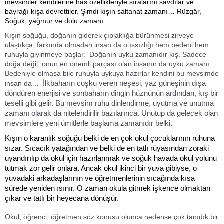
mevsimler kendilerine has özellikleriyle sıralarını savdılar ve
bayrağı kışa devrettiler. Şimdi kışın saltanat zamanı… Rüzgâr,
Soğuk, yağmur ve dolu zamanı…
Kışın soğuğu, doğanın giderek çıplaklığa bürünmesi zirveye
ulaştıkça, farkında olmadan insan da o ıssızlığı hem bedeni hem
ruhuyla giyinmeye başlar.
Doğanın uyku zamanıdır kış. Sadece
doğa değil; onun en önemli parçası olan insanın da uyku zamanı.
Bedeniyle olmasa bile ruhuyla uykuya hazırlar kendini bu mevsimde
İlkbaharın coşku veren neşesi, yaz güneşinin dışa
insan da…
döndüren enerjisi ve sonbaharın dingin hüznünün ardından, kış bir
teselli gibi gelir. Bu mevsim ruhu dinlendirme, uyutma ve unutma
zamanı olarak da nitelendirilir bazılarınca. Unutup da gelecek olan
mevsimlere yeni ümitlerle başlama zamanıdır belki.
Kışın o karanlık soğuğu belki de en çok okul çocuklarının ruhuna
sızar. Sıcacık yatağından ve belki de en tatlı rüyasından zoraki
uyandırılıp da okul için hazırlanmak ve soğuk havada okul yolunu
tutmak zor gelir onlara. Ancak okul ikinci bir yuva gibiyse, o
yuvadaki arkadaşlarının ve öğretmenlerinin sıcağında kısa
sürede yeniden ısınır. O zaman okula gitmek işkence olmaktan
çıkar ve tatlı bir heyecana dönüşür.
Okul, öğrenci, öğretmen söz konusu olunca nedense çok tanıdık bir