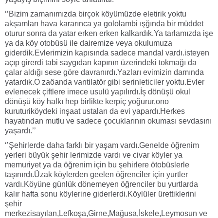
‘’Bizim zamanımızda birçok köyümüzde eletirik yoktu
akşamları hava kararınca ya gololambi ışğında bir müddet
oturur sonra da yatar erken erken kalkardık.Ya tarlamızda işe
ya da köy otobüsü ile dairemize veya okulumuza
giderdik.Evlerimizin kapısında sadece mandal vardı.isteyen
açıp girerdi tabi saygıdan kapının üzerindeki tokmağı da
çalar aldığı sese göre davranırdı.Yazları evimizin damında
yatardık.O zaöanda vantilatör gibi serinleticiler yoktu.Evler
evlenecek çiftlere imece usulü yapılırdı.İş dönüşü okul
dönüşü köy halkı hep birlikte kerpiç yoğurur,ono
kuruturiköydeki inşaat ustaları da evi yapardı.Herkes
hayatından mutlu ve sadece çocuklarının okuması sevdasını
yaşardı.’’
‘’Şehirlerde daha farklı bir yaşam vardı.Genelde öğrenim
yerleri büyük şehir lerimizde vardı ve civar köyler ya
memuriyet ya da öğrenim için bu şehirlere ötobüslerle
taşınırdı.Üzak köylerden geelen öğrenciler için yurtler
vardı.Köyüne günlük dönemeyen öğrenciler bu yurtlarda
kalır hafta sonu köylerine giderlerdi.Köylüler ürettiklerini
şehir
merkezisayılan,Lefkoşa,Girne,Mağusa,İskele,Leymosun ve