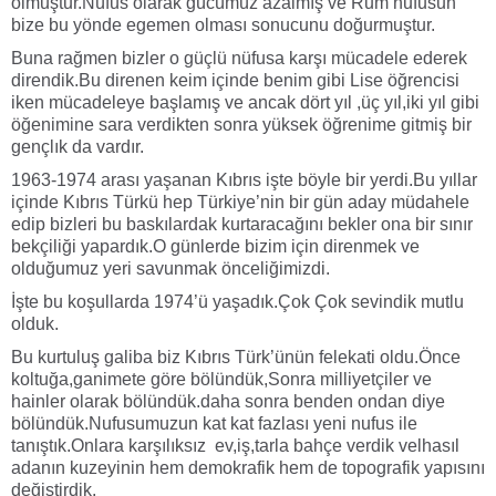
olmuştur.Nüfus olarak gücümüz azalmış ve Rum nufusun
bize bu yönde egemen olması sonucunu doğurmuştur.
Buna rağmen bizler o güçlü nüfusa karşı mücadele ederek
direndik.Bu direnen keim içinde benim gibi Lise öğrencisi
iken mücadeleye başlamış ve ancak dört yıl ,üç yıl,iki yıl gibi
öğenimine sara verdikten sonra yüksek öğrenime gitmiş bir
gençlık da vardır.
1963-1974 arası yaşanan Kıbrıs işte böyle bir yerdi.Bu yıllar
içinde Kıbrıs Türkü hep Türkiye’nin bir gün aday müdahele
edip bizleri bu baskılardak kurtaracağını bekler ona bir sınır
bekçiliği yapardık.O günlerde bizim için direnmek ve
olduğumuz yeri savunmak önceliğimizdi.
İşte bu koşullarda 1974’ü yaşadık.Çok Çok sevindik mutlu
olduk.
Bu kurtuluş galiba biz Kıbrıs Türk’ünün felekati oldu.Önce
koltuğa,ganimete göre bölündük,Sonra milliyetçiler ve
hainler olarak bölündük.daha sonra benden ondan diye
bölündük.Nufusumuzun kat kat fazlası yeni nufus ile
tanıştık.Onlara karşılıksız ev,iş,tarla bahçe verdik velhasıl
adanın kuzeyinin hem demokrafik hem de topografik yapısını
değiştirdik.