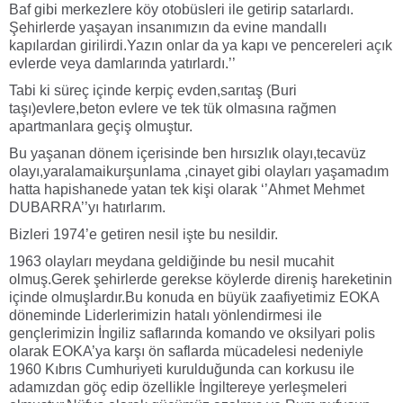
Baf gibi merkezlere köy otobüsleri ile getirip satarlardı.
Şehirlerde yaşayan insanımızın da evine mandallı
kapılardan girilirdi.Yazın onlar da ya kapı ve pencereleri açık
evlerde veya damlarında yatırlardı.’’
Tabi ki süreç içinde kerpiç evden,sarıtaş (Buri
taşı)evlere,beton evlere ve tek tük olmasına rağmen
apartmanlara geçiş olmuştur.
Bu yaşanan dönem içerisinde ben hırsızlık olayı,tecavüz
olayı,yaralamaikurşunlama ,cinayet gibi olayları yaşamadım
hatta hapishanede yatan tek kişi olarak ‘’Ahmet Mehmet
DUBARRA’’yı hatırlarım.
Bizleri 1974’e getiren nesil işte bu nesildir.
1963 olayları meydana geldiğinde bu nesil mucahit
olmuş.Gerek şehirlerde gerekse köylerde direniş hareketinin
içinde olmuşlardır.Bu konuda en büyük zaafiyetimiz EOKA
döneminde Liderlerimizin hatalı yönlendirmesi ile
gençlerimizin İngiliz saflarında komando ve oksilyari polis
olarak EOKA’ya karşı ön saflarda mücadelesi nedeniyle
1960 Kıbrıs Cumhuriyeti kurulduğunda can korkusu ile
adamızdan göç edip özellikle İngiltereye yerleşmeleri