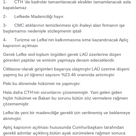
1- CTH ‘de kadrolar tamamlanacak eksikler tamamlanacak asla
kapatılamaz.
2- Lefkede Madenciliği hayır.
3- CMC atıklarının temizlenmesi için ihaleyi alan firmanın işe
başlamamsı nedeniyle sözleşmenin iptali
4- Turizme ve Lefke’nin kalkınmasına ivme kazandıracak Aplıç
kapısının açılması
Gerek Lefke sivil toplum örgütleri gerek LAÜ üzerlerine düşen
görevleri yaptılar ve eminim yapmaya devam edeceklerdir.
Cittlasow olarak girişimleri başarıya ulaşmıştır.LAÜ üzerine düşeni
yapmış bu yıl öğrenci sayısını %23.46 oranında artırmıştır.
Peki bu dönemde hükümet ne yapmıştır.
Hala daha CTH’nin sorunlarını çözememiştir. Yani gelen giden
hiçbir hükümet ve Bakan bu sorunu bütün söz vermelere rağmen
çözememiştir.
Lefke’de yeni bir madenciliğe gerekli izin verilmemiş ve beklemeye
alınmıştır.
Aplıç kapısının açılması hususunda Cumhurbaşkanı tarafından
gerekli adımlar açıklmış,bütün ayak sürümelere rağmen sonuca