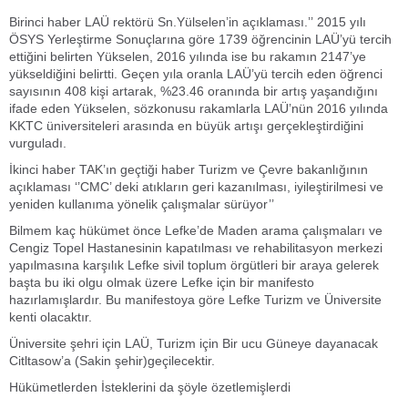
Birinci haber LAÜ rektörü Sn.Yülselen’in açıklaması.’’ 2015 yılı
ÖSYS Yerleştirme Sonuçlarına göre 1739 öğrencinin LAÜ’yü tercih
ettiğini belirten Yükselen, 2016 yılında ise bu rakamın 2147’ye
yükseldiğini belirtti. Geçen yıla oranla LAÜ’yü tercih eden öğrenci
sayısının 408 kişi artarak, %23.46 oranında bir artış yaşandığını
ifade eden Yükselen, sözkonusu rakamlarla LAÜ’nün 2016 yılında
KKTC üniversiteleri arasında en büyük artışı gerçekleştirdiğini
vurguladı.
İkinci haber TAK’ın geçtiği haber Turizm ve Çevre bakanlığının
açıklaması ‘’CMC’ deki atıkların geri kazanılması, iyileştirilmesi ve
yeniden kullanıma yönelik çalışmalar sürüyor’’
Bilmem kaç hükümet önce Lefke’de Maden arama çalışmaları ve
Cengiz Topel Hastanesinin kapatılması ve rehabilitasyon merkezi
yapılmasına karşılık Lefke sivil toplum örgütleri bir araya gelerek
başta bu iki olgu olmak üzere Lefke için bir manifesto
hazırlamışlardır. Bu manifestoya göre Lefke Turizm ve Üniversite
kenti olacaktır.
Üniversite şehri için LAÜ, Turizm için Bir ucu Güneye dayanacak
Citltasow’a (Sakin şehir)geçilecektir.
Hükümetlerden İsteklerini da şöyle özetlemişlerdi