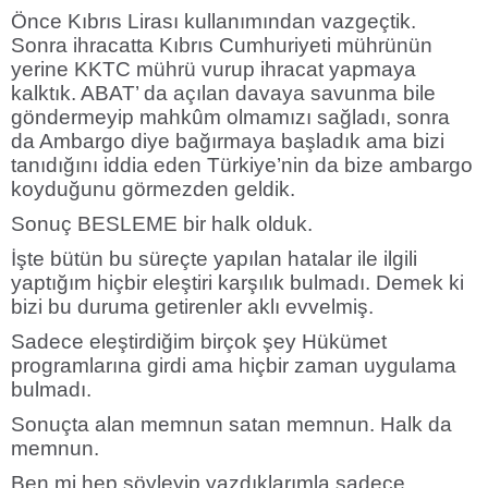
Önce Kıbrıs Lirası kullanımından vazgeçtik.
Sonra ihracatta Kıbrıs Cumhuriyeti mührünün
yerine KKTC mührü vurup ihracat yapmaya
kalktık. ABAT’ da açılan davaya savunma bile
göndermeyip mahkûm olmamızı sağladı, sonra
da Ambargo diye bağırmaya başladık ama bizi
tanıdığını iddia eden Türkiye’nin da bize ambargo
koyduğunu görmezden geldik.
Sonuç BESLEME bir halk olduk.
İşte bütün bu süreçte yapılan hatalar ile ilgili
yaptığım hiçbir eleştiri karşılık bulmadı. Demek ki
bizi bu duruma getirenler aklı evvelmiş.
Sadece eleştirdiğim birçok şey Hükümet
programlarına girdi ama hiçbir zaman uygulama
bulmadı.
Sonuçta alan memnun satan memnun. Halk da
memnun.
Ben mi hep söyleyip yazdıklarımla sadece