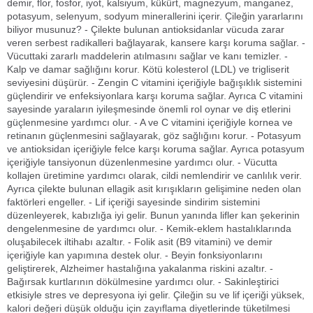
demir, flor, fosfor, iyot, kalsiyum, kükürt, magnezyum, manganez,
potasyum, selenyum, sodyum minerallerini içerir. Çileğin yararlarını
biliyor musunuz? - Çilekte bulunan antioksidanlar vücuda zarar
veren serbest radikalleri bağlayarak, kansere karşı koruma sağlar. -
Vücuttaki zararlı maddelerin atılmasını sağlar ve kanı temizler. -
Kalp ve damar sağlığını korur. Kötü kolesterol (LDL) ve trigliserit
seviyesini düşürür. - Zengin C vitamini içeriğiyle bağışıklık sistemini
güçlendirir ve enfeksiyonlara karşı koruma sağlar. Ayrıca C vitamini
sayesinde yaraların iyileşmesinde önemli rol oynar ve diş etlerini
güçlenmesine yardımcı olur. - A ve C vitamini içeriğiyle kornea ve
retinanın güçlenmesini sağlayarak, göz sağlığını korur. - Potasyum
ve antioksidan içeriğiyle felce karşı koruma sağlar. Ayrıca potasyum
içeriğiyle tansiyonun düzenlenmesine yardımcı olur. - Vücutta
kollajen üretimine yardımcı olarak, cildi nemlendirir ve canlılık verir.
Ayrıca çilekte bulunan ellagik asit kırışıkların gelişimine neden olan
faktörleri engeller. - Lif içeriği sayesinde sindirim sistemini
düzenleyerek, kabızlığa iyi gelir. Bunun yanında lifler kan şekerinin
dengelenmesine de yardımcı olur. - Kemik-eklem hastalıklarında
oluşabilecek iltihabı azaltır. - Folik asit (B9 vitamini) ve demir
içeriğiyle kan yapımına destek olur. - Beyin fonksiyonlarını
geliştirerek, Alzheimer hastalığına yakalanma riskini azaltır. -
Bağırsak kurtlarının dökülmesine yardımcı olur. - Sakinleştirici
etkisiyle stres ve depresyona iyi gelir. Çileğin su ve lif içeriği yüksek,
kalori değeri düşük olduğu için zayıflama diyetlerinde tüketilmesi