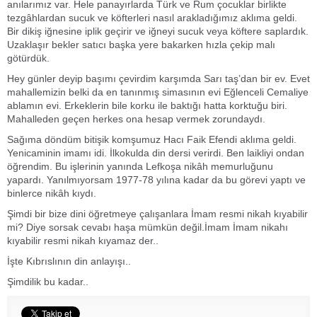
anılarımız var. Hele panayırlarda Türk ve Rum çocuklar birlikte
tezgâhlardan sucuk ve köfterleri nasıl arakladığımız aklıma geldi.
Bir dikiş iğnesine iplik geçirir ve iğneyi sucuk veya köftere saplardık.
Uzaklaşır bekler satıcı başka yere bakarken hızla çekip malı
götürdük.
Hey günler deyip başımı çevirdim karşımda Sarı taş’dan bir ev. Evet
mahallemizin belki da en tanınmış simasının evi Eğlenceli Cemaliye
ablamın evi. Erkeklerin bile korku ile baktığı hatta korktuğu biri.
Mahalleden geçen herkes ona hesap vermek zorundaydı.
Sağıma döndüm bitişik komşumuz Hacı Faik Efendi aklıma geldi.
Yenicaminin imamı idi. İlkokulda din dersi verirdi. Ben laikliyi ondan
öğrendim. Bu işlerinin yanında Lefkoşa nikâh memurluğunu
yapardı. Yanılmıyorsam 1977-78 yılına kadar da bu görevi yaptı ve
binlerce nikâh kıydı.
Şimdi bir bize dini öğretmeye çalışanlara İmam resmi nikah kıyabilir
mi? Diye sorsak cevabı haşa mümkün değil.İmam İmam nikahı
kıyabilir resmi nikah kıyamaz der..
İşte Kıbrıslının din anlayışı..
Şimdilik bu kadar..