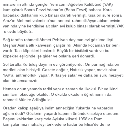
minarenin altında gençler Yeni cami Ağdelen Kulübünü (YAK)
kumuşlardı.Sonra Fevzi Adanır’ın (Baba Fevzi) babası Kara
babadaki dükkanını klüp binası olarak vermişti.Kısa bir süre sonra
Araz’ın Mehmet valentino’nun annesi rahmetli Ayşe ablam evinin
yanında yine kendisine ait olan evi kulüp binası olarak vermişti.YAK
o evde büyüdü..
Sağ tarafta rahmetli Ahmet Pehlivan dayımın evi gözüme ilişti.
Meşhur Asma altı kahvesini çalıştırırdı. Alnında kocaman bir beni
vardı. Tazı köpekleri beslerdi. Büyük bir bisikleti vardı ve bu
köpekler eşliğinde işe gider ve onlarla geri dönerdi.
Sol tarafta Kurtuluş dayının evi görünüyordu. On parmağında on
marifeti olan birisiydi. Gazete dağıtır, Hafızlık yapar, mevlit okur.
YAK’a antrenörlük yapar. Kırtasiye satar ve daha bir sürü meziyeti
olan bir amcamızdı.
Hemen onun yanında tarihi yapı o zaman da ilkokul. Bir ve ikinci
sınıfların okuduğu okuldu. O okulda okudum öğretmenim da
rahmetli Münire Adiloğlu idi.
Oradan kalkıp aşağıya indim anneciğim Yukarda ne yapardın
oğlum dedi? Gözlerim yaşardı kapının önündeki sekiye oturdum.
Başımı kaldırdım karşımda Ayluka kilisesi.1958’de Rum
komşularımız mahalleyi terk edene kadar bu kilise’de de ne