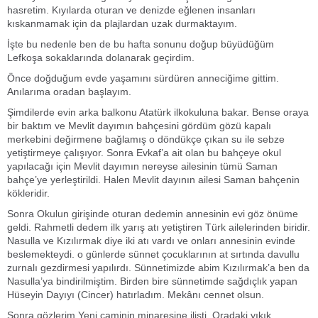
hasretim. Kıyılarda oturan ve denizde eğlenen insanları
kıskanmamak için da plajlardan uzak durmaktayım.
İşte bu nedenle ben de bu hafta sonunu doğup büyüdüğüm
Lefkoşa sokaklarında dolanarak geçirdim.
Önce doğduğum evde yaşamını sürdüren anneciğime gittim.
Anılarıma oradan başlayım.
Şimdilerde evin arka balkonu Atatürk ilkokuluna bakar. Bense oraya
bir baktım ve Mevlit dayımın bahçesini gördüm gözü kapalı
merkebini değirmene bağlamış o döndükçe çıkan su ile sebze
yetiştirmeye çalışıyor. Sonra Evkaf’a ait olan bu bahçeye okul
yapılacağı için Mevlit dayımın nereyse ailesinin tümü Saman
bahçe’ye yerleştirildi. Halen Mevlit dayının ailesi Saman bahçenin
kökleridir.
Sonra Okulun girişinde oturan dedemin annesinin evi göz önüme
geldi. Rahmetli dedem ilk yarış atı yetiştiren Türk ailelerinden biridir.
Nasulla ve Kızılırmak diye iki atı vardı ve onları annesinin evinde
beslemekteydi. o günlerde sünnet çocuklarının at sırtında davullu
zurnalı gezdirmesi yapılırdı. Sünnetimizde abim Kızılırmak’a ben da
Nasulla’ya bindirilmiştim. Birden bire sünnetimde sağdıçlık yapan
Hüseyin Dayıyı (Cincer) hatırladım. Mekânı cennet olsun.
Sonra gözlerim Yeni caminin minaresine ilişti. Oradaki yıkık