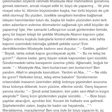
çekinmeden söylerdi rahmetli Müsteyde Aba! Rahmetlinin günahına
girmek istemem, ancak rivayet edilir ki; büyü de yaparmış… Ve yine
rivayet odur ki; ölümün büyüsünden başka, her türlü büyüsü de çok
etkili olurmuş! Bu yüzden, özellikle sevgilisini kendine bağlamak
isteyen hanımlardan tutun da, başka bir kadın yüzünden evini terk
eden adamların evlerine dönmelerini sağlamak için etkili büyüler de
yaparmış! İşte, Her zamanki Lefkoşa’nın sıcak günlerinden birinde,
genç bir bayan telaşlı bir şekilde Müsteyde Abanın kapısını çalar.
Sağını solunu kuşkulu bakışlarla kontrol ettikten sonra, eski tahta
kapının üzerindeki tokmağa şiddetli şekilde vurur! Evin
derinliklerinden Müsteyde kadının sesi duyulur; “ – Geldim, geldim!
“ Büyük, tahta sokak kapısı gıcırdayarak açıldı. “ – Bu ne telaş be
gızım? “ diyene kadar, genç bayan sokak kapısından içeri süzüldü.
Sündürmedeki tahta kanepenin üzerine çöktü. Ağlamaklı, boğuk bir
sesle: “ – Müsteyde Aba, beni kurtarırsan sen kurtarırsın! Ben
yandım, Allah’ın ateşinde kavruldum. Yardım et Aba…” “ – Ne oldu
be gızım? Nefeslen biraz, telaş etme bakalım” Sündürmenin
ortasındaki masanın üzerinden aldığı kolonya şişesinden avucuna
biraz kolonya dökerek, kızın yüzüne, ellerine sürdü. Genç bayanın
yanına oturdu: “ – Şimdi anlat bakalım, kim yaktı seni Allah’ın kızgın
ateşinde?” Genç kızın gözlerinden yaşlar süzüldü… “ – Bize büyü
yaptılar abacığım, ayırdılar bizi. Kocam bir haftadır eve gelmedi.
Şüphelenirdim zaten, başka bir kadın var hayatında…” “-
Meraklanma, marazlanma! Ben ona öyle bir büyü yaparım ki, üç