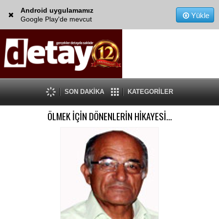
Android uygulamamız
Yükle
Google Play'de mevcut
SON DAKİKA
KATEGORİLER
ÖLMEK İÇİN DÖNENLERİN HİKAYESİ…