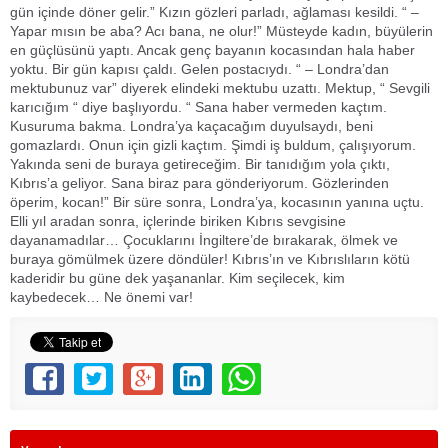
gün içinde döner gelir.” Kızın gözleri parladı, ağlaması kesildi. “ –
Yapar mısın be aba? Acı bana, ne olur!” Müsteyde kadın, büyülerin
en güçlüsünü yaptı. Ancak genç bayanın kocasından hala haber
yoktu. Bir gün kapısı çaldı. Gelen postacıydı. “ – Londra’dan
mektubunuz var” diyerek elindeki mektubu uzattı. Mektup, “ Sevgili
karıcığım “ diye başlıyordu. “ Sana haber vermeden kaçtım.
Kusuruma bakma. Londra’ya kaçacağım duyulsaydı, beni
gomazlardı. Onun için gizli kaçtım. Şimdi iş buldum, çalışıyorum.
Yakında seni de buraya getireceğim. Bir tanıdığım yola çıktı,
Kıbrıs’a geliyor. Sana biraz para gönderiyorum. Gözlerinden
öperim, kocan!” Bir süre sonra, Londra’ya, kocasının yanına uçtu.
Elli yıl aradan sonra, içlerinde biriken Kıbrıs sevgisine
dayanamadılar… Çocuklarını İngiltere’de bırakarak, ölmek ve
buraya gömülmek üzere döndüler! Kıbrıs’ın ve Kıbrıslıların kötü
kaderidir bu güne dek yaşananlar. Kim seçilecek, kim
kaybedecek… Ne önemi var!