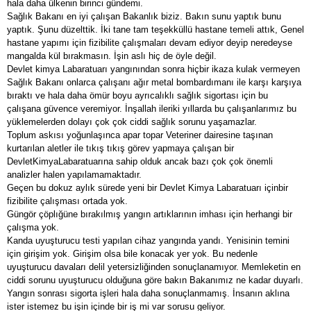
hala daha ülkenin birinci gündemi.
Sağlık Bakanı en iyi çalışan Bakanlık biziz. Bakın sunu yaptık bunu
yaptık. Şunu düzelttik. İki tane tam teşekküllü hastane temeli attık, Genel
hastane yapımı için fizibilite çalışmaları devam ediyor deyip neredeyse
mangalda kül bırakmasın. İşin aslı hiç de öyle değil.
Devlet kimya Labaratuarı yangınından sonra hiçbir ikaza kulak vermeyen
Sağlık Bakanı onlarca çalışanı ağır metal bombardımanı ile karşı karşıya
bıraktı ve hala daha ömür boyu ayrıcalıklı sağlık sigortası için bu
çalışana güvence veremiyor. İnşallah ileriki yıllarda bu çalışanlarımız bu
yüklemelerden dolayı çok çok ciddi sağlık sorunu yaşamazlar.
Toplum askısı yoğunlaşınca apar topar Veteriner dairesine taşınan
kurtarılan aletler ile tıkış tıkış görev yapmaya çalışan bir
DevletKimyaLabaratuarına sahip olduk ancak bazı çok çok önemli
analizler halen yapılamamaktadır.
Geçen bu dokuz aylık sürede yeni bir Devlet Kimya Labaratuarı içinbir
fizibilite çalışması ortada yok.
Güngör çöplığüne bırakılmış yangın artıklarının imhası için herhangi bir
çalışma yok.
Kanda uyuşturucu testi yapılan cihaz yangında yandı. Yenisinin temini
için girişim yok. Girişim olsa bile konacak yer yok. Bu nedenle
uyuşturucu davaları delil yetersizliğinden sonuçlanamıyor. Memleketin en
ciddi sorunu uyuşturucu olduğuna göre bakın Bakanımız ne kadar duyarlı.
Yangın sonrası sigorta işleri hala daha sonuçlanmamış. İnsanın aklına
ister istemez bu işin içinde bir iş mi var sorusu geliyor.