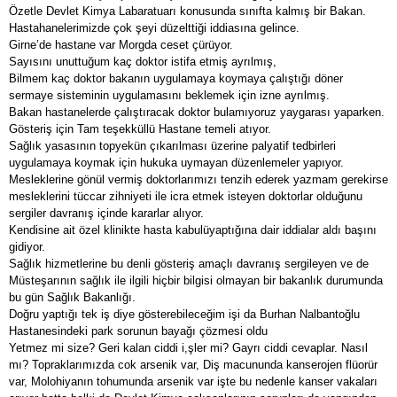
Özetle Devlet Kimya Labaratuarı konusunda sınıfta kalmış bir Bakan.
Hastahanelerimizde çok şeyi düzelttiği iddiasına gelince.
Girne’de hastane var Morgda ceset çürüyor.
Sayısını unuttuğum kaç doktor istifa etmiş ayrılmış,
Bilmem kaç doktor bakanın uygulamaya koymaya çalıştığı döner
sermaye sisteminin uygulamasını beklemek için izne ayrılmış.
Bakan hastanelerde çalıştıracak doktor bulamıyoruz yaygarası yaparken.
Gösteriş için Tam teşekküllü Hastane temeli atıyor.
Sağlık yasasının topyekün çıkarılması üzerine palyatif tedbirleri
uygulamaya koymak için hukuka uymayan düzenlemeler yapıyor.
Mesleklerine gönül vermiş doktorlarımızı tenzih ederek yazmam gerekirse
mesleklerini tüccar zihniyeti ile icra etmek isteyen doktorlar olduğunu
sergiler davranış içinde kararlar alıyor.
Kendisine ait özel klinikte hasta kabulüyaptığına dair iddialar aldı başını
gidiyor.
Sağlık hizmetlerine bu denli gösteriş amaçlı davranış sergileyen ve de
Müsteşarının sağlık ile ilgili hiçbir bilgisi olmayan bir bakanlık durumunda
bu gün Sağlık Bakanlığı.
Doğru yaptığı tek iş diye gösterebileceğim işi da Burhan Nalbantoğlu
Hastanesindeki park sorunun bayağı çözmesi oldu
Yetmez mi size? Geri kalan ciddi i,şler mi? Gayrı ciddi cevaplar. Nasıl
mı? Topraklarımızda cok arsenik var, Diş macununda kanserojen flüorür
var, Molohiyanın tohumunda arsenik var işte bu nedenle kanser vakaları