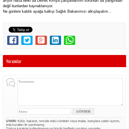
arıyor hatta belki da Devlet Kimya çalışanlarının sorunları da yangından
değil bunlardan kaynaklanıyor.
Ne günlere kaldık ayağa kalkıp Sağlık Bakanımızı alkışlayalım…
Yorumlar
UYARI:
Küfür, hakaret, rencide edici cümleler veya imalar, inançlara saldırı içeren,
imla kuralları ile yazılmamış,
Türkçe karakter kullanılmayan ve büyük harflerle yazılmış yorumlar