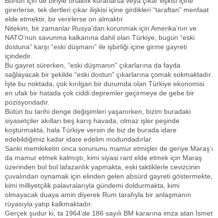
Bunun için de biriyle ortaklık kurarlarsa veya çıkar ilişkisi içine
girerlerse, tek dertleri çıkar ilişkisi içine girdikleri “taraftan” menfaat
elde etmektir, bir verirlerse on almaktır.
Nitekim, bir zamanlar Rusya’dan korunmak için Amerika’nın ve
NATO’nun savunma kalkanına dahil olan Türkiye, bugün “eski
dostuna” karşı “eski düşmanı” ile işbirliği içine girme gayreti
içindedir.
Bu gayret sürerken, “eski düşmanın” çıkarlarına da fayda
sağlayacak bir şekilde “eski dostun” çıkarlarına çomak sokmaktadır.
İşte bu noktada, çok kırılgan bir durumda olan Türkiye ekonomisi
en ufak bir hatada çok ciddi depremler geçirmeye de gebe bir
pozisyondadır.
Bütün bu tarihi denge değişimleri yaşanırken, bizim buradaki
siyasetçiler akılları beş karış havada, olmaz işler peşinde
koşturmakta, hala Türkiye versin de biz de burada idare
edebildiğimiz kadar idare edelim modundadırlar.
Sanki memleketin onca sorununu mamur etmişler de geriye Maraş’ı
da mamur etmek kalmıştı, kimi siyasi rant elde etmek için Maraş
üzerinden bol bol lafazanlık yapmakta, eski taktiklerle cevizcinin
çuvalından oynamak için elinden gelen absürd gayreti göstermekte,
kimi milliyetçilik palavralarıyla gündemi doldurmakta, kimi
olmayacak duaya amin diyerek Rum tarafıyla bir anlaşmanın
rüyasıyla yatıp kalkmaktadır.
Gerçek şudur ki, ta 1964’de 186 sayılı BM kararına imza atan İsmet