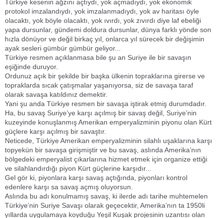
Türkiye kesenin ağzını açtıydı, yok açmadıydı, yok ekonomik
protokol imzalandıydı, yok imzalanmadıydı, yok av haritası öyle
olacaktı, yok böyle olacaktı, yok ıvırdı, yok zıvırdı diye laf ebeliği
yapa dursunlar, gündemi doldura dursunlar, dünya farklı yönde son
hızla dönüyor ve değil birkaç yıl, onlarca yıl sürecek bir değişimin
ayak sesleri gümbür gümbür geliyor...
Türkiye resmen açıklanmasa bile şu an Suriye ile bir savaşın
eşiğinde duruyor.
Ordunuz açık bir şekilde bir başka ülkenin topraklarına girerse ve
topraklarda sıcak çatışmalar yaşanıyorsa, siz de savaşa taraf
olarak savaşa katıldınız demektir.
Yani şu anda Türkiye resmen bir savaşa iştirak etmiş durumdadır.
Ha, bu savaş Suriye’ye karşı açılmış bir savaş değil, Suriye’nin
kuzeyinde konuşlanmış Amerikan emperyalizminin piyonu olan Kürt
güçlere karşı açılmış bir savaştır.
Neticede, Türkiye Amerikan emperyalizminin silahlı uşaklarına karşı
topyekün bir savaşa girişmiştir ve bu savaş, aslında Amerika’nın
bölgedeki emperyalist çıkarlarına hizmet etmek için organize ettiği
ve silahlandırdığı piyon Kürt güçlerine karşıdır...
Gel gör ki, piyonlara karşı savaş açtığında, piyonları kontrol
edenlere karşı sa savaş açmış oluyorsun.
Aslında bu adı konulmamış savaş, ki ilerde adı tarihe muhtemelen
Türkiye’nin Suriye Savaşı olarak geçecektir, Amerika’nın ta 1950li
yıllarda uygulamaya koyduğu Yeşil Kuşak projesinin uzantısı olan