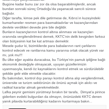
Bugüne kadar bunu zar zor da olsa başarabilmişlerdir, ancak
bundan sonraki süreç Ortadoğu’da yaşanacak sancılı sürece
bağlıdır.
Diğer tarafta, kimse pek dile getirmese de, Kıbrıs’ın kuzeyindeki
kumarhaneler resmen para basmaktadırlar ve kazançlarından
devlete verdikleri devede pire bile değildir.
Bunların kazançlarının kontrol altına alınması ve kazançları
oranında vergilendirilmesi demek, KKTC’nin delik kevgirden farksız
olan bütçesinin kat be kat artması demektir.
Mesele şudur ki, bizimkilerde para babalarının rant çarklarını
kontrol edecek ve rantlarına kamu yararına ortak olacak yürek var
mı, yok mu!!!
Bu ülke eğer ayakta duracaksa, bu Türkiye’nin pamuk ipliğine bağlı
ekonomik desteğiyle olmayacak, uyuyan güzellerimizin
uyanmasıyla, kendi öz kaynaklarını kontrol etmek ve sürdürülebilir
şekilde gelir elde etmekle olacaktır.
Bu bakımdan, kontrol dışı parayı kontrol altına alıp vergilendirmek,
üniversite ve turizm sektörünün de önünü açmak için akılcı ve
radikal kararlar almak gerekmektedir.
Lafka peynir gemisini yürütmeyi bırakın bir tarafa, Dimyat’a pirince
giderken evdeki bulgurdan da olmayın, önünüzdeki KKTC denen
yanık pilavda kurtarabildiğiniz kadarını kurtarmaya bakın...