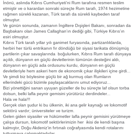
İnönü, aslında Kıbrıs Cumhuriyeti’ni Rum tarafına resmen teslim
etmiştir ve o karardan sonraki süreçte Rum tarafı, 1974 hezimetine
rağmen sürekli kazanan, Türk tarafı da sürekli kaybeden taraf
olmuştur.
Ve günün sonunda, zamanın İngiltere Dışişleri Bakanı, sonradan da
Başbakanı olan James Callaghan’ın dediği gibi, Türkiye Kıbrıs’ın
esiri olmuştur.
Kıbrıs Türk tarafı yıllar yılı ganimet furyasında, partizanlıklarda,
herbiri her türlü entrikanın fır döndüğü bir siyasi tarikata dönüşmüş
partilerin çıkar savaşlarında boğulurken, Kıbrıs Rum tarafı dünyaya
açıldı, dünyanın en güçlü devletlerinin tümünün desteğini aldı,
dünyanın en güçlü ada ordusunu kurdu, dünyanın en güçlü
devletleriyle hem askeri hem de ekonomik çıkar ilişkileri içine girdi...
Ve şimdi biz böylesine güçlü bir ağ kurmuş olan Rumların
ellerindeki gücü bizimle paylaşacaklarını umut ediyoruz...
Bizi yönettiğini sanan uyuyan güzeller de bu süreçte laf olsun torba
dolsun, belki lafla peynir gemisini yürütürüz derdindeler...
Hala ve hala!!!
Gerçek olan şudur ki bu ülkenin, iki ana gelir kaynağı ve lokomotif
sektörü vardır; üniversiteler ve turizm.
Gelen giden siyasiler ve hükümetler lafla peynir gemisini yürütmeye
çalışa dursun, lokomotif sektörlerimizin her ikisi de kendi başına
kalmıştır, Doğu Akdeniz’in fırtınalı coğrafyasında kendi rotalarını
tutturmaya çalışmaktadırlar.