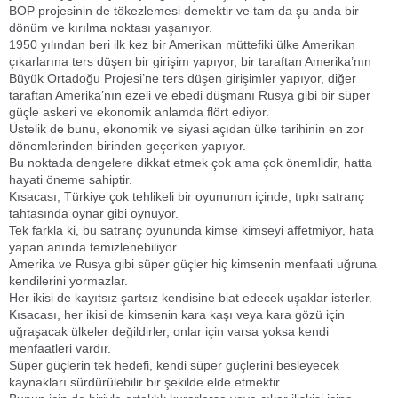
BOP projesinin de tökezlemesi demektir ve tam da şu anda bir
dönüm ve kırılma noktası yaşanıyor.
1950 yılından beri ilk kez bir Amerikan müttefiki ülke Amerikan
çıkarlarına ters düşen bir girişim yapıyor, bir taraftan Amerika’nın
Büyük Ortadoğu Projesi’ne ters düşen girişimler yapıyor, diğer
taraftan Amerika’nın ezeli ve ebedi düşmanı Rusya gibi bir süper
güçle askeri ve ekonomik anlamda flört ediyor.
Üstelik de bunu, ekonomik ve siyasi açıdan ülke tarihinin en zor
dönemlerinden birinden geçerken yapıyor.
Bu noktada dengelere dikkat etmek çok ama çok önemlidir, hatta
hayati öneme sahiptir.
Kısacası, Türkiye çok tehlikeli bir oyununun içinde, tıpkı satranç
tahtasında oynar gibi oynuyor.
Tek farkla ki, bu satranç oyununda kimse kimseyi affetmiyor, hata
yapan anında temizlenebiliyor.
Amerika ve Rusya gibi süper güçler hiç kimsenin menfaati uğruna
kendilerini yormazlar.
Her ikisi de kayıtsız şartsız kendisine biat edecek uşaklar isterler.
Kısacası, her ikisi de kimsenin kara kaşı veya kara gözü için
uğraşacak ülkeler değildirler, onlar için varsa yoksa kendi
menfaatleri vardır.
Süper güçlerin tek hedefi, kendi süper güçlerini besleyecek
kaynakları sürdürülebilir bir şekilde elde etmektir.