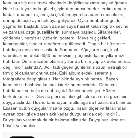
konulara hiç de girmek niyetinde değildim yazıma başladığımda.
Hele bu ilk yazımda güzel şeylerden bahsetmek isterdim ama o
kadar ruhumuza işlemiş ki çözülemeyen bu adanın meseleleri,
dönüp dolaşıp ayni noktaya geliyoruz. Oysa Sonbahar geldi,
yağmurlar başladı. Uzun zaman suya hasret kalan toprak sevindi
ve zamana özgü güzelliklerini sunmaya başladı. Siklamenler,
çiğdemler, nergisler yüzlerini gösterdi. Mevsim çiçekleri,
kasımpatılar, fitneler rengârenk gülümsedi. Dingin bir hüzün ve
hatırlayış mevsimidir aslında Sonbahar. Ağaçların sarı, kızıl
yapraklarının döküldüğü bu mevsim, geçmişte kalan yıllarımızı
hatırlatır. Ömrümüzden eksilen yıllar da bizim yaprak dökümümüz
değil midir aslında?.. Acı, tatlı geçen günlerimiz uzun metrajlı bir
film gibi canlanır önümüzde. Eski albümlerdeki sararmış
fotoğraflara dalıp gideriz. Her birinde ayrı bir hatıra.. Bazen
kendimizle başbaşa kalmak isteriz bu mevsimde. Daha çok
hatırlamak ve belki de daha çok hüzünlenmek için. Hüzün
korkutmasın sizi. Sevinç gibi mutluluk gibi olmasa da o güzel bir
duygu aslında. Hüznü tanımayan mutluluğu da huzuru da bilemez.
Esasen bütün duygular insana özgü. İnsanı diğer varlıklarından
ayıran özelliği de zaten aklı kadar duyguları da değil midir?..
Duyguları yaratmak da bir bakıma elimizde. Duygusuzluksa en
büyük yoksunluk.