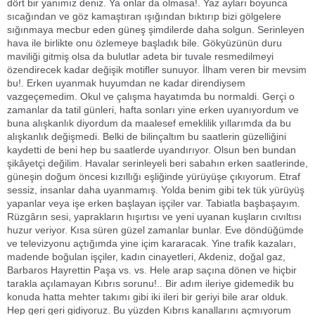
dört bir yanımız deniz. Ya onlar da olmasa!. Yaz ayları boyunca
sıcağından ve göz kamaştıran ışığından bıktırıp bizi gölgelere
sığınmaya mecbur eden güneş şimdilerde daha solgun. Serinleyen
hava ile birlikte onu özlemeye başladık bile. Gökyüzünün duru
maviliği gitmiş olsa da bulutlar adeta bir tuvale resmedilmeyi
özendirecek kadar değişik motifler sunuyor. İlham veren bir mevsim
bu!. Erken uyanmak huyumdan ne kadar direndiysem
vazgeçemedim. Okul ve çalışma hayatımda bu normaldi. Gerçi o
zamanlar da tatil günleri, hafta sonları yine erken uyanıyordum ve
buna alışkanlık diyordum da maalesef emeklilik yıllarımda da bu
alışkanlık değişmedi. Belki de bilinçaltım bu saatlerin güzelliğini
kaydetti de beni hep bu saatlerde uyandırıyor. Olsun ben bundan
şikâyetçi değilim. Havalar serinleyeli beri sabahın erken saatlerinde,
güneşin doğum öncesi kızıllığı eşliğinde yürüyüşe çıkıyorum. Etraf
sessiz, insanlar daha uyanmamış. Yolda benim gibi tek tük yürüyüş
yapanlar veya işe erken başlayan işçiler var. Tabiatla başbaşayım.
Rüzgârın sesi, yaprakların hışırtısı ve yeni uyanan kuşların cıvıltısı
huzur veriyor. Kısa süren güzel zamanlar bunlar. Eve döndüğümde
ve televizyonu açtığımda yine içim kararacak. Yine trafik kazaları,
madende boğulan işçiler, kadın cinayetleri, Akdeniz, doğal gaz,
Barbaros Hayrettin Paşa vs. vs. Hele arap saçına dönen ve hiçbir
tarakla açılamayan Kıbrıs sorunu!.. Bir adım ileriye gidemedik bu
konuda hatta mehter takımı gibi iki ileri bir geriyi bile arar olduk.
Hep geri geri gidiyoruz. Bu yüzden Kıbrıs kanallarını açmıyorum