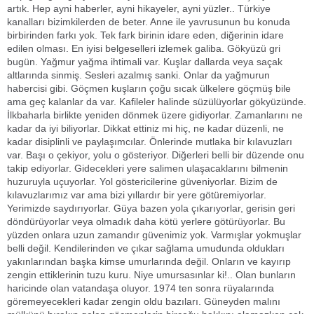
artık. Hep ayni haberler, ayni hikayeler, ayni yüzler.. Türkiye
kanalları bizimkilerden de beter. Anne ile yavrusunun bu konuda
birbirinden farkı yok. Tek fark birinin idare eden, diğerinin idare
edilen olması. En iyisi belgeselleri izlemek galiba. Gökyüzü gri
bugün. Yağmur yağma ihtimali var. Kuşlar dallarda veya saçak
altlarında sinmiş. Sesleri azalmış sanki. Onlar da yağmurun
habercisi gibi. Göçmen kuşların çoğu sıcak ülkelere göçmüş bile
ama geç kalanlar da var. Kafileler halinde süzülüyorlar gökyüzünde.
İlkbaharla birlikte yeniden dönmek üzere gidiyorlar. Zamanlarını ne
kadar da iyi biliyorlar. Dikkat ettiniz mi hiç, ne kadar düzenli, ne
kadar disiplinli ve paylaşımcılar. Önlerinde mutlaka bir kılavuzları
var. Başı o çekiyor, yolu o gösteriyor. Diğerleri belli bir düzende onu
takip ediyorlar. Gidecekleri yere salimen ulaşacaklarını bilmenin
huzuruyla uçuyorlar. Yol göstericilerine güveniyorlar. Bizim de
kılavuzlarımız var ama bizi yıllardır bir yere götüremiyorlar.
Yerimizde saydırıyorlar. Güya bazen yola çıkarıyorlar, gerisin geri
döndürüyorlar veya olmadık daha kötü yerlere götürüyorlar. Bu
yüzden onlara uzun zamandır güvenimiz yok. Varmışlar yokmuşlar
belli değil. Kendilerinden ve çıkar sağlama umudunda oldukları
yakınlarından başka kimse umurlarında değil. Onların ve kayırıp
zengin ettiklerinin tuzu kuru. Niye umursasınlar ki!.. Olan bunların
haricinde olan vatandaşa oluyor. 1974 ten sonra rüyalarında
göremeyecekleri kadar zengin oldu bazıları. Güneyden malını