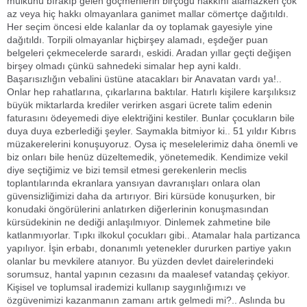
mülkünü bırakıp gelen göçmenlerin birçoğu hakkını alamazken çok
az veya hiç hakkı olmayanlara ganimet mallar cömertçe dağıtıldı.
Her seçim öncesi elde kalanlar da oy toplamak gayesiyle yine
dağıtıldı. Torpili olmayanlar hiçbirşey alamadı, eşdeğer puan
belgeleri çekmecelerde sarardı, eskidi. Aradan yıllar geçti değişen
birşey olmadı çünkü sahnedeki simalar hep ayni kaldı.
Başarısızlığın vebalini üstüne atacakları bir Anavatan vardı ya!..
Onlar hep rahatlarına, çıkarlarına baktılar. Hatırlı kişilere karşılıksız
büyük miktarlarda krediler verirken asgari ücrete talim edenin
faturasını ödeyemedi diye elektriğini kestiler. Bunlar çocukların bile
duya duya ezberlediği şeyler. Saymakla bitmiyor ki.. 51 yıldır Kıbrıs
müzakerelerini konuşuyoruz. Oysa iç meselelerimiz daha önemli ve
biz onları bile henüz düzeltemedik, yönetemedik. Kendimize vekil
diye seçtiğimiz ve bizi temsil etmesi gerekenlerin meclis
toplantılarında ekranlara yansıyan davranışları onlara olan
güvensizliğimizi daha da artırıyor. Biri kürsüde konuşurken, bir
konudaki öngörülerini anlatırken diğerlerinin konuşmasından
kürsüdekinin ne dediği anlaşılmıyor. Dinlemek zahmetine bile
katlanmıyorlar. Tıpkı ilkokul çocukları gibi.. Atamalar hala partizanca
yapılıyor. İşin erbabı, donanımlı yetenekler dururken partiye yakın
olanlar bu mevkilere atanıyor. Bu yüzden devlet dairelerindeki
sorumsuz, hantal yapının cezasını da maalesef vatandaş çekiyor.
Kişisel ve toplumsal irademizi kullanıp saygınlığımızı ve
özgüvenimizi kazanmanın zamanı artık gelmedi mi?.. Aslında bu