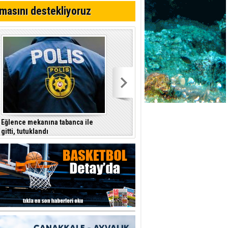
yor
masını destekliyoruz
azırlığı
Eğlence mekanına tabanca ile
Şenkul’dan hükümete tepki:
gitti, tutuklandı
İçişleri Bakanı nerede, Başbakan
nerede?