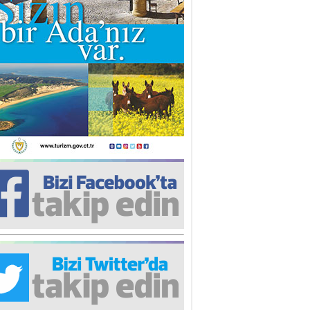
iz TUNCEL
öz göre göre…
ner ULUTAŞ
şallah St. Lois ile Hakkaido
ası gibi olmayız !...
i KİŞMİR
IRSAT VE KORKU
rgut ÇALICI
i Lakırdı da benden!
d. Doç. Ercan HOŞKARA
atırım Yapmazsan Var Olamazsın:
edefteki Kurum Kıb-Tek
na Sarro
şıma gelen skandal olayı