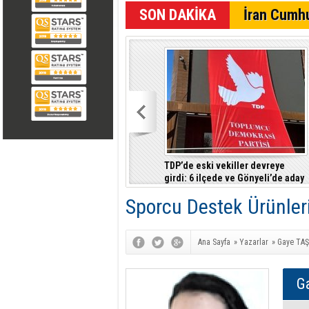
SON DAKİKA
İran Cumhu
TDP’de eski vekiller devreye
girdi: 6 ilçede ve Gönyeli’de aday
çıkarılması gündemde
Sporcu Destek Ürünler
Ana Sayfa
»
Yazarlar
»
Gaye TA
G