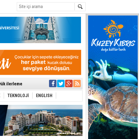
C
’de aday
yük ilerleme
ti etmiyor
t hesabı
K
TEKNOLOJİ
ENGLISH
uygulanmasını
ı
ttı
aşbakan nerede?