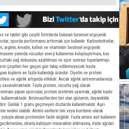
toz ve tablet gibi çeşitli formlarda bulunan besinsel ergojenik
cılar, sporda performansı arttırmak için kullanılır. Karbonhidratlar,
tin, arginin, kreatin, kafein ve vitaminler besinsel ergojenik
masının yanında vücudun enerji kullanımını kolaylaştırması, kas
ücuttaki yağ dokusunu azaltılması ve spor sonrası toparlanmayı
nlerin çeşitleri her geçen gün takip edilemeyecek hızda
apan kişilerin en fazla kullandığı üründür. Diyetin ve protein
lesi ve ağırlık artışında etkilidir. Ancak ağırlık antrenmanlarında
uğu savunulmaktadır. Fazla protein, vücutta yağ olarak
enmanı yapan sporcular, protein üretimini uyarmak, ağırlık kaybı
kullanmaktadır. Aminoasitlerden biri olan glutamin, dayanıklılık
dırır. Günlük 1 gramı geçmeyen dozlarda kullanılmalıdır. Aşırı
ine neden olabilir. Amino asitlerin tek veya kombine olarak
 yoluyla alınan proteinden farklı değildir. Fazla amino asit kullanımı
ecikmesine, idrarla kalsiyum mineralinin atılmasına, mide ağrıları