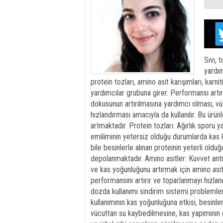
Sıvı, 
yardım
protein tozları, amino asit karışımları, karni
yardımcılar grubuna girer. Performansı artır
dokusunun artırılmasına yardımcı olması, v
hızlandırması amacıyla da kullanılır. Bu ürü
artmaktadır. Protein tozları: Ağırlık sporu y
emiliminin yetersiz olduğu durumlarda kas kit
bile besinlerle alınan proteinin yeterli old
depolanmaktadır. Amino asitler: Kuvvet antr
ve kas yoğunluğunu artırmak için amino asit 
performansını artırır ve toparlanmayı hızlan
dozda kullanımı sindirim sistemi problemler
kullanımının kas yoğunluğuna etkisi, besinler
vücuttan su kaybedilmesine, kas yapımının g