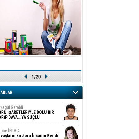
1/20
ZARLAR
şegül Garabli
ORU İŞARETLERİYLE DOLU BİR
ARİP DAVA… YA SUÇLU
EĞİLSE???
tice İNTAÇ
vaşların En Zoru İnsanın Kendi