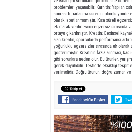
ve ishal gibi sorunların görülmesine neden 
problemleri yaşanabilir. Karnitin: Yapılan ça
sonrası toparlanma sürecini olumlu yönde et
olarak ispatlanmamıştır. Kısa süreli egzersi
ek olarak verilmesinin egzersiz sırasında vü
ortaya çıkarılmıştır. Kreatin: Besinsel kayna
alan kreatin, sporcularda performansı artırm
yoğunluklu egzersizler sırasında ek olarak 
gösterilmiştir. Kreatinin fazla alınması, kas 
gibi sorunlara neden olur. Bu ürünler, yarış
gerek duyulabilir. Testlerle eksikliği tespi
verilmelidir. Doğru ürünün, doğru zaman ve
Facebook'ta Paylaş
Twe