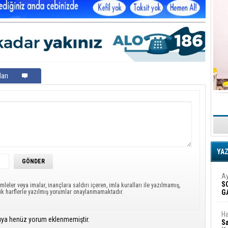
arı
YA
Ay
S
mleler veya imalar, inançlara saldırı içeren, imla kuralları ile yazılmamış,
ük harflerle yazılmış yorumlar onaylanmamaktadır.
G
D
Ha
ıya henüz yorum eklenmemiştir.
Sa