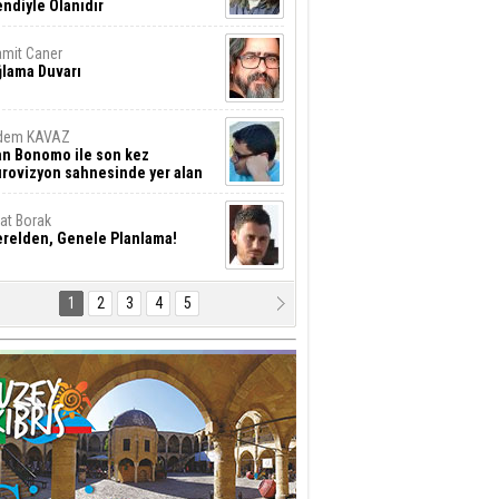
ndiyle Olanıdır
mit Caner
ğlama Duvarı
dem KAVAZ
an Bonomo ile son kez
rovizyon sahnesinde yer alan
rkiye 10 yıl aradan sonra
eniden yarışmaya dönecek mi?
rat Borak
erelden, Genele Planlama!
1
2
3
4
5
rkut YILMABAŞAR
yrak tartışmaları ve ihalesiz
ler!
if Alasya
015 SONRASI VE AKINCI.
tma Baysal
URLAR İÇİ’NDE KOLAYDIR ÖLMEK