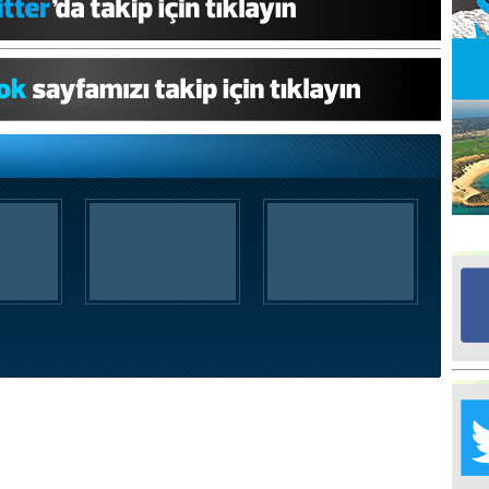
Ed
G
Ta
İn
Ad
Al
F
Tu
İk
Yr
Y
H
Ra
Ba