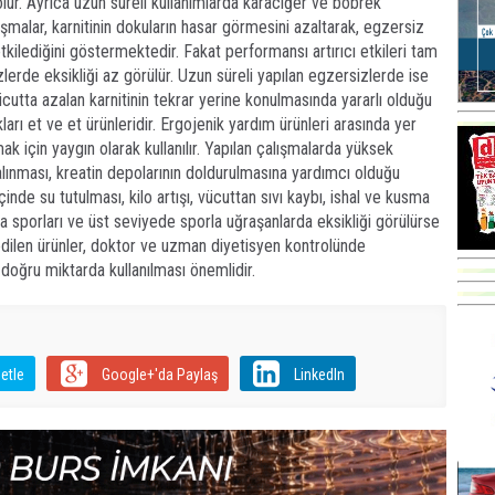
olur. Ayrıca uzun süreli kullanımlarda karaciğer ve böbrek
lışmalar, karnitinin dokuların hasar görmesini azaltarak, egzersiz
kilediğini göstermektedir. Fakat performansı artırıcı etkileri tam
zlerde eksikliği az görülür. Uzun süreli yapılan egzersizlerde ise
cutta azalan karnitinin tekrar yerine konulmasında yararlı olduğu
kları et ve et ürünleridir. Ergojenik yardım ürünleri arasında yer
ak için yaygın olarak kullanılır. Yapılan çalışmalarda yüksek
alınması, kreatin depolarının doldurulmasına yardımcı olduğu
içinde su tutulması, kilo artışı, vücuttan sıvı kaybı, ishal ve kusma
ma sporları ve üst seviyede sporla uğraşanlarda eksikliği görülürse
t edilen ürünler, doktor ve uzman diyetisyen kontrolünde
 doğru miktarda kullanılması önemlidir.
etle
Google+'da Paylaş
LinkedIn