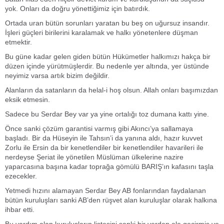
yok. Onları da doğru yönettiğimiz için batırdık.
Ortada uran bütün sorunları yaratan bu beş on uğursuz insandır.
İşleri güçleri birilerini karalamak ve halkı yönetenlere düşman
etmektir.
Bu güne kadar gelen giden bütün Hükümetler halkımızı hakça bir
düzen içinde yürütmüşlerdir. Bu nedenle yer altında, yer üstünde
neyimiz varsa artık bizim değildir.
Alanların da satanların da helal-i hoş olsun. Allah onları başımızdan
eksik etmesin.
Sadece bu Serdar Bey var ya yine ortalığı toz dumana kattı yine.
Önce sanki çözüm garantisi varmış gibi Akıncı’ya sallamaya
başladı. Bir da Hüseyin ile Tahsın’i da yanına aldı, hazır kuvvet
Zorlu ile Ersin da bir kenetlendiler bir kenetlendiler havarileri ile
nerdeyse Şeriat ile yönetilen Müslüman ülkelerine nazire
yaparcasına başına kadar toprağa gömülü BARIŞ’ın kafasını taşla
ezecekler.
Yetmedi hızını alamayan Serdar Bey AB fonlarından faydalanan
bütün kuruluşları sanki AB’den rüşvet alan kuruluşlar olarak halkına
ihbar etti.
Bu yardım alan kuruluşların listesini sanki bir yerden ele geçirmiş ve