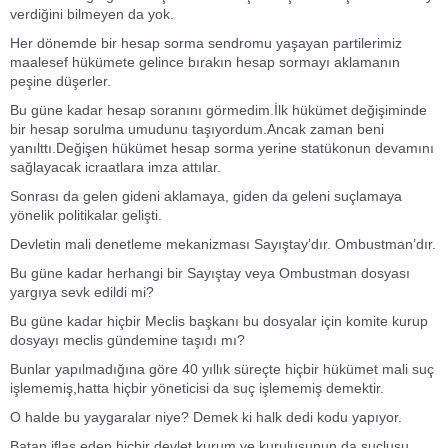
verdiğini bilmeyen da yok.
Her dönemde bir hesap sorma sendromu yaşayan partilerimiz
maalesef hükümete gelince bırakın hesap sormayı aklamanın
peşine düşerler.
Bu güne kadar hesap soranını görmedim.İlk hükümet değişiminde
bir hesap sorulma umudunu taşıyordum.Ancak zaman beni
yanılttı.Değişen hükümet hesap sorma yerine statükonun devamını
sağlayacak icraatlara imza attılar.
Sonrası da gelen gideni aklamaya, giden da geleni suçlamaya
yönelik politikalar gelişti.
Devletin mali denetleme mekanizması Sayıştay’dır. Ombustman’dır.
Bu güne kadar herhangi bir Sayıştay veya Ombustman dosyası
yargıya sevk edildi mi?
Bu güne kadar hiçbir Meclis başkanı bu dosyalar için komite kurup
dosyayı meclis gündemine taşıdı mı?
Bunlar yapılmadığına göre 40 yıllık süreçte hiçbir hükümet mali suç
işlememiş,hatta hiçbir yöneticisi da suç işlememiş demektir.
O halde bu yaygaralar niye? Demek ki halk dedi kodu yapıyor.
Batan iflas eden hiçbir devlet kurum ve kuruluşunun da suçlusu