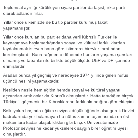
Toplumsal ayrılığı körükleyen siyasi partiler da faşist, ırkcı parti
olarak adlandırılırlar.
Yıllar önce ülkemizde de bu tip partiler kurulmuş fakat
yaşamamıştır.
Yıllar önce kurulan bu partiler daha yerli Kıbrıs’lı Türkler ile
kaynaşmaya başlamadığından sosyal ve kültürel farklılıklardan
faydalanmak isteyen bana göre istimrarcı bireyler tarafından
kurulmuşlardı. Buna rağmen o dönemde bunların yaşama şansları
olmamış ve tabanları ile birlikte büyük ölçüde UBP ve DP içerinde
erimişlerdir.
Aradan bunca yıl geçmiş ve neredeyse 1974 yılında gelen nüfus
üçüncü neslini yaşamaktadır.
Nesilden nesile hem eğitim hemde sosyal ve kültürel yaşantı
açısından artık onlar da Kıbrıs’lı olmuşlardır. Hatta tanıdığım birçok
Türkiye’li göçmenin biz Kıbrıslılardan farklı olmadığını görmekteyim.
Belki yolun başında eğitim seviyesi düşüklüğünde olsa gerek Devlet
kadrolarında yer bulamayan bu nüfus zaman aşamasında en üst
makamlara kadar ulaşabildikleri gibi birçok Üniversitemizde
Profösör seviyesine kadar yükselerek saygın birer öğretim üyesi
olmuşlardır.