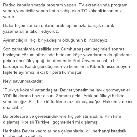
Radyo kanallarımızda program yapan ,TV ekranlarında program
yapan,yöneticilik yapan hatta sahip olan TC kökenli insanımız
vardır.
Bizler hiçbir zaman onların artık toplumuzla barışık olarak
yaşamalarını takdir ediyoruz.
Ayırımcılığın ırkçı bir yaklaşım olduğunun bilincindeyiz.
Son zamanlarda özellikle son Cumhurbaşkanı seçimleri sonrası
başlayan çözüm sürecinde birtakım köşe yazarlarının da gündeme
getirip öncülük yaptığı bu dönemde Prof.Ünvanına sahip bir
kardeşimiz Kendi gibi düşünen ve kendilerini Kıbrıs’lı hissetmeyen
kişilerle ayırımcı, ırkçı bir parti kurmuştur.
Neyi savunmaktadır:
“Türkiye kökenli vatandaşları Devlet yönetimine layık görmeyenler
YDP İktidarına hazır olsun. Zamanı geldi. Artık bu ülkeyi birlikte
yöneteceğiz. Biz, bize lütfedilene razı olmayacağız. Hakkımız ne ise
ona talibiz”
Bu profesöre ve çevresindekilere hiç yakıştırmadım. Kim kimi
dışlamış Kıbrıslı Türkiyeli göçmenleri mi dışlamış.
Herhalde Devlet kadrolarında çalışanlarla ilgili herhangi istatistik
bilgiye sahip değildir.