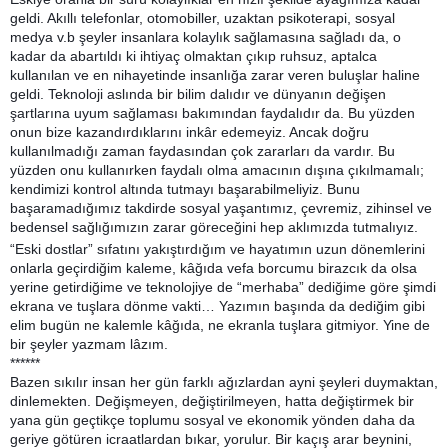
geldi. Akıllı
telefonlar, otomobiller, uzaktan psikoterapi, sosyal
medya v.b şeyler insanlara kolaylık sağlamasına sağladı da, o
kadar da abartıldı ki ihtiyaç olmaktan çıkıp ruhsuz, aptalca
kullanılan ve en nihayetinde insanlığa zarar veren buluşlar haline
geldi. Teknoloji aslında bir bilim dalıdır ve dünyanın değişen
şartlarına uyum sağlaması bakımından faydalıdır da. Bu yüzden
onun bize kazandırdıklarını inkâr edemeyiz. Ancak doğru
kullanılmadığı zaman faydasından çok zararları da vardır. Bu
yüzden onu kullanırken faydalı olma amacının dışına çıkılmamalı;
kendimizi kontrol altında tutmayı başarabilmeliyiz. Bunu
başaramadığımız takdirde sosyal yaşantımız, çevremiz, zihinsel ve
bedensel sağlığımızın zarar göreceğini hep aklımızda tutmalıyız.
“Eski dostlar” sıfatını yakıştırdığım ve hayatımın uzun dönemlerini
onlarla geçirdiğim kaleme, kâğıda vefa borcumu birazcık da olsa
yerine getirdiğime ve teknolojiye de “merhaba” dediğime göre şimdi
ekrana ve tuşlara dönme vakti… Yazımın başında da dediğim gibi
elim bugün ne kalemle kâğıda, ne ekranla tuşlara gitmiyor. Yine de
bir şeyler yazmam lâzım.
******
Bazen sıkılır insan her gün farklı ağızlardan ayni şeyleri duymaktan,
dinlemekten. Değişmeyen, değiştirilmeyen, hatta değiştirmek bir
yana gün geçtikçe toplumu sosyal ve ekonomik yönden daha da
geriye götüren icraatlardan bıkar, yorulur. Bir kaçış arar beynini,