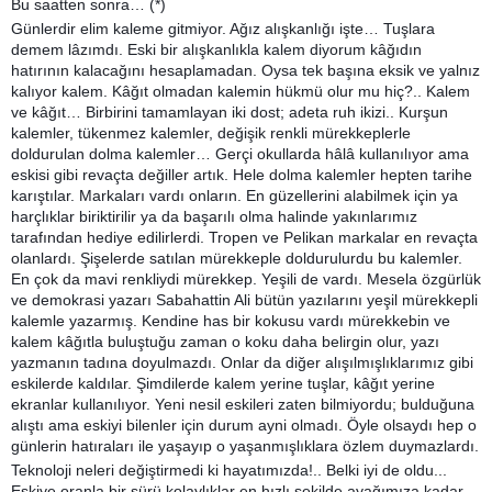
Bu saatten sonra… (*)
Günlerdir elim kaleme gitmiyor. Ağız alışkanlığı işte… Tuşlara
demem lâzımdı. Eski bir alışkanlıkla kalem diyorum kâğıdın
hatırının kalacağını hesaplamadan. Oysa tek başına eksik ve yalnız
kalıyor kalem. Kâğıt olmadan kalemin hükmü olur mu hiç?.. Kalem
ve kâğıt… Birbirini tamamlayan iki dost; adeta ruh ikizi.. Kurşun
kalemler, tükenmez kalemler, değişik renkli mürekkeplerle
doldurulan dolma kalemler… Gerçi okullarda hâlâ kullanılıyor ama
eskisi gibi revaçta değiller artık. Hele dolma kalemler hepten tarihe
karıştılar. Markaları vardı onların. En güzellerini alabilmek için ya
harçlıklar biriktirilir ya da başarılı olma halinde yakınlarımız
tarafından hediye edilirlerdi. Tropen ve Pelikan markalar en revaçta
olanlardı. Şişelerde satılan mürekkeple doldurulurdu bu kalemler.
En çok da mavi renkliydi mürekkep. Yeşili de vardı. Mesela özgürlük
ve demokrasi yazarı Sabahattin Ali bütün yazılarını yeşil mürekkepli
kalemle yazarmış. Kendine has bir kokusu vardı mürekkebin ve
kalem kâğıtla buluştuğu zaman o koku daha belirgin olur, yazı
yazmanın tadına doyulmazdı. Onlar da diğer alışılmışlıklarımız gibi
eskilerde kaldılar. Şimdilerde kalem yerine tuşlar, kâğıt yerine
ekranlar kullanılıyor. Yeni nesil eskileri zaten bilmiyordu; bulduğuna
alıştı ama eskiyi bilenler için durum ayni olmadı. Öyle olsaydı hep o
günlerin hatıraları ile yaşayıp o yaşanmışlıklara özlem duymazlardı.
Teknoloji neleri değiştirmedi ki hayatımızda!.. Belki iyi de oldu...
Eskiye oranla bir sürü kolaylıklar en hızlı
şekilde ayağımıza kadar