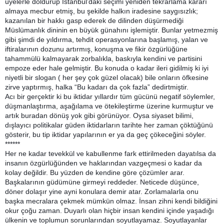
üyelerle doldurup İstanbul’daki seçimi yeniden tekrarlama kararı
almaya mecbur etmiş, bu şekilde halkın iradesine saygısızlık;
kazanılan bir hakkı gasp ederek de dilinden düşürmediği
Müslümanlık dininin en büyük günahını işlemiştir. Bunlar yetmezmiş
gibi şimdi de yıldırma, tehdit operasyonlarına başlamış, yalan ve
iftiralarının dozunu artırmış, konuşma ve fikir özgürlüğüne
tahammülü kalmayarak zorbalıkla, baskıyla kendini ve partisini
empoze eder hale gelmiştir. Bu konuda o kadar ileri gidilmiş ki iyi
niyetli bir slogan ( her şey çok güzel olacak) bile onların öfkesine
zirve yaptırmış, halka “Bu kadarı da çok fazla” dedirtmiştir.
Acı bir gerçektir ki bu iktidar yıllardır tüm gücünü negatif söylemler,
düşmanlaştırma, aşağılama ve ötekileştirme üzerine kurmuştur ve
artık buradan dönüş yok gibi görünüyor. Oysa siyaset bilimi,
dışlayıcı politikalar güden iktidarların tarihte her zaman çöktüğünü
gösterir, bu tip iktidar yapılarının er ya da geç çökeceğini söyler.
******
Her ne kadar tevekkül ve kabullenme fark ettirilmeden dayatılsa da
insanın özgürlüğünden ve haklarından vazgeçmesi o kadar da
kolay değildir. Bu yüzden de kendine göre çözümler arar.
Başkalarının güdümüne girmeyi reddeder. Neticede düşünce,
döner dolaşır yine ayni konulara demir atar. Zorlamalarla onu
başka mecralara çekmek mümkün olmaz. İnsan zihni kendi bildiğini
okur çoğu zaman. Duyarlı olan hiçbir insan kendini içinde yaşadığı
ülkenin ve toplumun sorunlarından soyutlayamaz. Soyutlayanlar