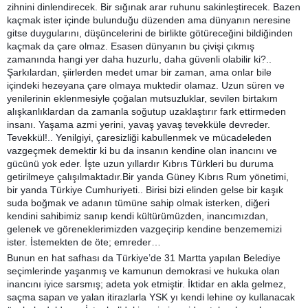
zihnini dinlendirecek. Bir sığınak arar ruhunu sakinleştirecek. Bazen
kaçmak ister içinde bulunduğu düzenden ama dünyanın neresine
gitse duygularını, düşüncelerini de birlikte götüreceğini bildiğinden
kaçmak da çare olmaz. Esasen dünyanın bu çivişi çıkmış
zamanında hangi yer daha huzurlu, daha güvenli olabilir ki?..
Şarkılardan, şiirlerden medet umar bir zaman, ama onlar bile
içindeki hezeyana çare olmaya muktedir olamaz. Uzun süren ve
yenilerinin eklenmesiyle çoğalan mutsuzluklar, sevilen birtakım
alışkanlıklardan da zamanla soğutup uzaklaştırır fark ettirmeden
insanı. Yaşama azmi yerini, yavaş yavaş tevekküle devreder.
Tevekkül!.. Yenilgiyi, çaresizliği kabullenmek ve mücadeleden
vazgeçmek demektir ki bu da insanın kendine olan inancını ve
gücünü yok eder. İşte uzun yıllardır Kıbrıs Türkleri bu duruma
getirilmeye çalışılmaktadır.Bir yanda Güney Kıbrıs Rum yönetimi,
bir yanda Türkiye Cumhuriyeti.. Birisi bizi elinden gelse bir kaşık
suda boğmak ve adanın tümüne sahip olmak isterken, diğeri
kendini sahibimiz sanıp kendi kültürümüzden, inancımızdan,
gelenek ve göreneklerimizden vazgeçirip kendine benzememizi
ister. İstemekten de öte; emreder…
Bunun en hat safhası da Türkiye’de 31 Martta yapılan Belediye
seçimlerinde yaşanmış ve kamunun demokrasi ve hukuka olan
inancını iyice sarsmış; adeta yok etmiştir. İktidar en akla gelmez,
saçma sapan ve yalan itirazlarla YSK yı kendi lehine oy kullanacak