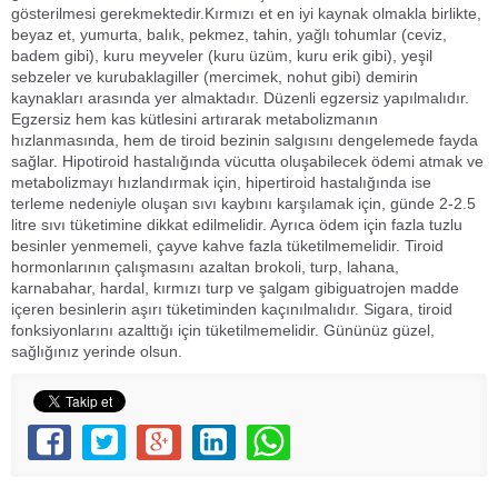
gösterilmesi gerekmektedir.Kırmızı et en iyi kaynak olmakla birlikte,
beyaz et, yumurta, balık, pekmez, tahin, yağlı tohumlar (ceviz,
badem gibi), kuru meyveler (kuru üzüm, kuru erik gibi), yeşil
sebzeler ve kurubaklagiller (mercimek, nohut gibi) demirin
kaynakları arasında yer almaktadır. Düzenli egzersiz yapılmalıdır.
Egzersiz hem kas kütlesini artırarak metabolizmanın
hızlanmasında, hem de tiroid bezinin salgısını dengelemede fayda
sağlar. Hipotiroid hastalığında vücutta oluşabilecek ödemi atmak ve
metabolizmayı hızlandırmak için, hipertiroid hastalığında ise
terleme nedeniyle oluşan sıvı kaybını karşılamak için, günde 2-2.5
litre sıvı tüketimine dikkat edilmelidir. Ayrıca ödem için fazla tuzlu
besinler yenmemeli, çayve kahve fazla tüketilmemelidir. Tiroid
hormonlarının çalışmasını azaltan brokoli, turp, lahana,
karnabahar, hardal, kırmızı turp ve şalgam gibiguatrojen madde
içeren besinlerin aşırı tüketiminden kaçınılmalıdır. Sigara, tiroid
fonksiyonlarını azalttığı için tüketilmemelidir. Gününüz güzel,
sağlığınız yerinde olsun.