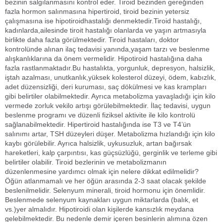
bezinin salgılanmasını kontrol eder. Tiroid bezinden gereğinden
fazla hormon salınmasına hipertiroid, tiroid bezinin yetersiz
çalışmasına ise hipotiroidhastalığı denmektedir.Tiroid hastalığı,
kadınlarda,ailesinde tiroit hastalığı olanlarda ve yaşın artmasıyla
birlikte daha fazla görülmektedir. Tiroid hastaları, doktor
kontrolünde alınan ilaç tedavisi yanında,yaşam tarzı ve beslenme
alışkanlıklarına da önem vermelidir. Hipotiroid hastalığına daha
fazla rastlanmaktadır.Bu hastalıkta, yorgunluk, depresyon, halsizlik,
iştah azalması, unutkanlık,yüksek kolesterol düzeyi, ödem, kabızlık,
adet düzensizliği, deri kuruması, saç dökülmesi ve kas krampları
gibi belirtiler olabilmektedir. Ayrıca metabolizma yavaşladığı için kilo
vermede zorluk vekilo artışı görülebilmektedir. İlaç tedavisi, uygun
beslenme programı ve düzenli fiziksel aktivite ile kilo kontrolü
sağlanabilmektedir. Hipertiroid hastalığında ise T3 ve T4’ün
salınımı artar, TSH düzeyleri düşer. Metabolizma hızlandığı için kilo
kaybı görülebilir. Ayrıca halsizlik, uykusuzluk, artan bağırsak
hareketleri, kalp çarpıntısı, kas güçsüzlüğü, gerginlik ve terleme gibi
belirtiler olabilir. Tiroid bezlerinin ve metabolizmanın
düzenlenmesine yardımcı olmak için nelere dikkat edilmelidir?
Öğün atlanmamalı ve her öğün arasında 2-3 saat olacak şekilde
beslenilmelidir. Selenyum minerali, tiroid hormonu için önemlidir.
Beslenmede selenyum kaynakları uygun miktarlarda (balık, et
vs.)yer almalıdır. Hipotiroidi olan kişilerde kansızlık meydana
gelebilmektedir. Bu nedenle demir içeren besinlerin alımına özen