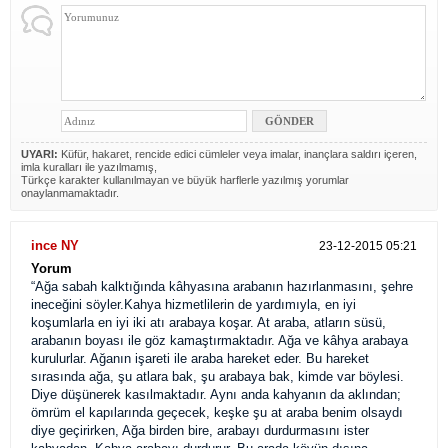
UYARI:
Küfür, hakaret, rencide edici cümleler veya imalar, inançlara saldırı içeren,
imla kuralları ile yazılmamış,
Türkçe karakter kullanılmayan ve büyük harflerle yazılmış yorumlar
onaylanmamaktadır.
ince NY
23-12-2015 05:21
Yorum
“Ağa sabah kalktığında kâhyasına arabanın hazırlanmasını, şehre
ineceğini söyler.Kahya hizmetlilerin de yardımıyla, en iyi
koşumlarla en iyi iki atı arabaya koşar. At araba, atların süsü,
arabanın boyası ile göz kamaştırmaktadır. Ağa ve kâhya arabaya
kurulurlar. Ağanın işareti ile araba hareket eder. Bu hareket
sırasında ağa, şu atlara bak, şu arabaya bak, kimde var böylesi.
Diye düşünerek kasılmaktadır. Aynı anda kahyanın da aklından;
ömrüm el kapılarında geçecek, keşke şu at araba benim olsaydı
diye geçirirken, Ağa birden bire, arabayı durdurmasını ister