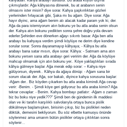
kahyadan. Kahya arabayı durdurur. Bu arada köyün dışına
çıkmışlardır. Ağa kâhyasına dönerek, bu at arabanın senin
olmasını ister misin? diye sorar. Kahya şaşkınlıktan gözleri
yerlerinden fırlayacak gibi, Şaka mı bu ağam. Diye sorar. Ağa
hayır diyinc, ama ağam benim atı alacak kadar param yok ki, der.
Ağa da para istemiyorum atın bokunu ye bu atla araba senin olsun
der. Kahya atın bokunu yedikten sonra şehre doğru yola devam
ederler.Şehirden eve dönerken ağayı sıkıntı basar. Ağa ben atla
arabayı bu kahyaya verdim şimdi köylüye ne derim diye kendine
sorular sorar. Sonra dayanamayıp kâhyaya; - Kâhya bu atla
arabayı bana satar mısın, diye sorar. Kâhya: - Satmam ama atın
bokunu yersen sana atla arabayı geri veririm der. Ağa da köylüye
mahcup olmamak için atın bokunu yer.. Köye yaklaştıkları sırada
kâhya gülmeye başlar. Ağa merak edip sorar: – Kahya niye
gülüyorsun, diyerek.. Kâhya da ağaya dönüp: - Ağam sana bir
sorum olacak der. Ağa, sor bakalı, diyince kahya sorusuna başlar:
-Ağam der.. Biz köyden çıkarken bu atla araba kimindi.Ağa cevap
verir: -Benim. - Şimdi köye geri gidiyoruz bu atla araba kimin? Ağa
tekrar cevaplar: - Benim. Kahya bombayı patlatır: -Ağam o zaman
biz bu boku niye yedik???” Şimdi ben de gündemin ilk maddesi
olan ve iki tarafın karşılıklı salvolarıyla ortaya bunca pislik
dökülmeye başlamışken, birisinin çıkıp, biz bu pislikleri neden
döktük, demesini bekliyorum. Bu söz elbette kamuoyu önünde
söylenmez ama umarım bütün pislikler ortaya çıktıktan sonra
söylenir…