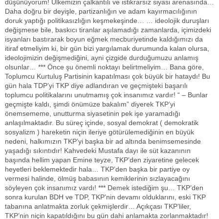
düşünüyorum! Ülkemizin çalkantılı ve istikrarsız siyasi arenasında…
Daha doğru bir deyişle, partizanlığın ve adam kayırmacılığının
doruk yaptığı politikasızlığın keşmekeşinde… … ideolojik duruşları
değişmese bile, baskıcı tiranlar aşılamadığı zamanlarda, içimizdeki
isyanları bastırarak boyun eğmek mecburiyetinde kaldığımızı da
itiraf etmeliyim ki, bir gün bizi yargılamak durumunda kalan olursa,
ideolojimizin değişmediğini, ayni çizgide durduğumuzu anlamış
olsunlar… *** Önce şu önemli noktayı belirtmeliyim… Bana göre,
Toplumcu Kurtuluş Partisinin kapatılması çok büyük bir hataydı! Bu
gün hala TDP’yi TKP diye adlandıran ve geçmişteki başarılı
toplumcu politikalarını unutmamış çok insanımız vardır! “ – Bunlar
geçmişte kaldı, şimdi önümüze bakalım” diyerek TKP’yi
önemsememe, unutturma siyasetinin pek işe yaramadığı
anlaşılmaktadır. Bu süreç içinde, sosyal demokrat ( demokratik
sosyalizm ) hareketin niçin ileriye götürülemediğinin en büyük
nedeni, halkımızın TKP’yi başka bir ad altında benimsemesinde
yaşadığı sıkıntıdır! Kahvedeki Mustafa dayı ile süt kazanının
başında hellim yapan Emine teyze, TKP’den ziyaretine gelecek
heyetleri beklemektedir hala… TKP’den başka bir partiye oy
vermesi halinde, ölmüş babasının kemiklerinin sızlayacağını
söyleyen çok insanımız vardı! *** Demek istediğim şu… TKP’den
sonra kurulan BDH ve TDP, TKP’nin devamı olduklarını, eski TKP
tabanına anlatmakta zorluk çekmişlerdir… Açıkçası TKP’liler,
TKP’nin niçin kapatıldığını bu gün dahi anlamakta zorlanmaktadır!