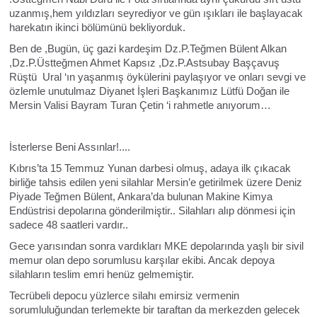
uzanmış,hem yıldızları seyrediyor ve gün ışıkları ile başlayacak
harekatın ikinci bölümünü bekliyorduk.
Ben de ,Bugün, üç gazi kardeşim Dz.P.Teğmen Bülent Alkan
,Dz.P.Üstteğmen Ahmet Kapsız ,Dz.P.Astsubay Başçavuş
Rüştü Ural ‘ın yaşanmış öykülerini paylaşıyor ve onları sevgi ve
özlemle unutulmaz Diyanet İşleri Başkanımız Lütfü Doğan ile
Mersin Valisi Bayram Turan Çetin ‘i rahmetle anıyorum…
İsterlerse Beni Assınlar!....
Kıbrıs’ta 15 Temmuz Yunan darbesi olmuş, adaya ilk çıkacak
birliğe tahsis edilen yeni silahlar Mersin’e getirilmek üzere Deniz
Piyade Teğmen Bülent, Ankara’da bulunan Makine Kimya
Endüstrisi depolarına gönderilmiştir.. Silahları alıp dönmesi için
sadece 48 saatleri vardır..
Gece yarısından sonra vardıkları MKE depolarında yaşlı bir sivil
memur olan depo sorumlusu karşılar ekibi. Ancak depoya
silahların teslim emri henüz gelmemiştir.
Tecrübeli depocu yüzlerce silahı emirsiz vermenin
sorumluluğundan terlemekte bir taraftan da merkezden gelecek