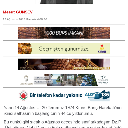
Mesut GÜNSEV
13 Ağustos 2018 Pazartesi 08:30
Yarın 14 Ağustos … 20 Temmuz 1974 Kıbrıs Barış Harekatı’nın
ikinci safhasının başlangıcının 44 cü yıldönümü.
Bu günkü gibi sıcak o Ağustos gecesinde sınıf arkadaşım Dz.P
.Üstteğmen Nabi Duru ile Fota sırtlarında aynı çukurdu sırt üstü