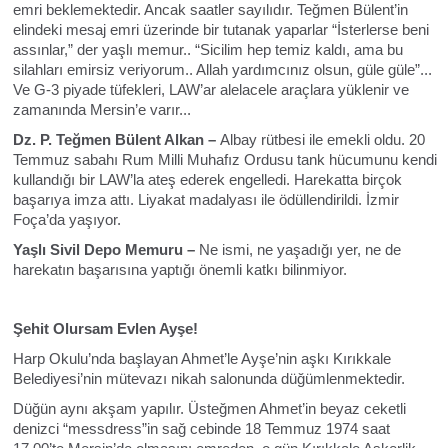
emri beklemektedir. Ancak saatler sayılıdır. Teğmen Bülent’in
elindeki mesaj emri üzerinde bir tutanak yaparlar “İsterlerse beni
assınlar,” der yaşlı memur.. “Sicilim hep temiz kaldı, ama bu
silahları emirsiz veriyorum.. Allah yardımcınız olsun, güle güle”...
Ve G-3 piyade tüfekleri, LAW’ar alelacele araçlara yüklenir ve
zamanında Mersin’e varır...
Dz. P. Teğmen Bülent Alkan –
Albay rütbesi ile emekli oldu. 20
Temmuz sabahı Rum Milli Muhafız Ordusu tank hücumunu kendi
kullandığı bir LAW’la ateş ederek engelledi. Harekatta birçok
başarıya imza attı. Liyakat madalyası ile ödüllendirildi. İzmir
Foça’da yaşıyor.
Yaşlı Sivil Depo Memuru –
Ne ismi, ne yaşadığı yer, ne de
harekatın başarısına yaptığı önemli katkı bilinmiyor.
Şehit Olursam Evlen Ayşe!
Harp Okulu’nda başlayan Ahmet’le Ayşe’nin aşkı Kırıkkale
Belediyesi’nin mütevazı nikah salonunda düğümlenmektedir.
Düğün aynı akşam yapılır. Üsteğmen Ahmet’in beyaz ceketli
denizci “messdress”in sağ cebinde 18 Temmuz 1974 saat