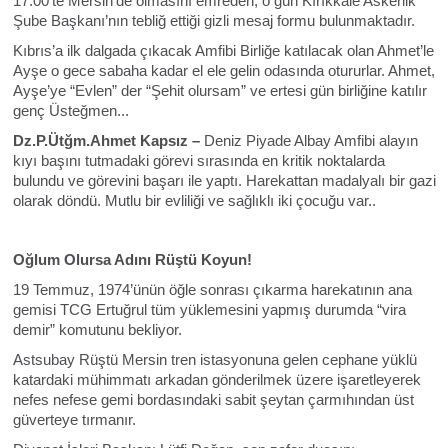
17.00’te Mersin’de olmasını emreden, o gün Kırıkkale Askerlik
Şube Başkanı’nın tebliğ ettiği gizli mesaj formu bulunmaktadır.
Kıbrıs’a ilk dalgada çıkacak Amfibi Birliğe katılacak olan Ahmet’le
Ayşe o gece sabaha kadar el ele gelin odasında otururlar. Ahmet,
Ayşe’ye “Evlen” der “Şehit olursam” ve ertesi gün birliğine katılır
genç Üsteğmen...
Dz.P.Ütğm.Ahmet Kapsız –
Deniz Piyade Albay Amfibi alayın
kıyı başını tutmadaki görevi sırasında en kritik noktalarda
bulundu ve görevini başarı ile yaptı. Harekattan madalyalı bir gazi
olarak döndü. Mutlu bir evliliği ve sağlıklı iki çocuğu var..
Oğlum Olursa Adını Rüştü Koyun!
19 Temmuz, 1974’ünün öğle sonrası çıkarma harekatının ana
gemisi TCG Ertuğrul tüm yüklemesini yapmış durumda “vira
demir” komutunu bekliyor.
Astsubay Rüştü Mersin tren istasyonuna gelen cephane yüklü
katardaki mühimmatı arkadan gönderilmek üzere işaretleyerek
nefes nefese gemi bordasındaki sabit şeytan çarmıhından üst
güverteye tırmanır.