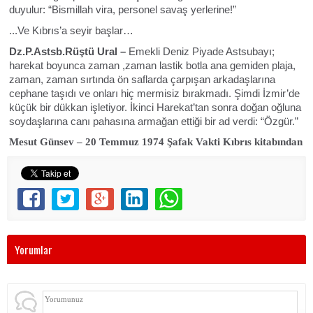
duyulur: “Bismillah vira, personel savaş yerlerine!”
...Ve Kıbrıs’a seyir başlar…
Dz.P.Astsb.Rüştü Ural –
Emekli Deniz Piyade Astsubayı;
harekat boyunca zaman ,zaman lastik botla ana gemiden plaja,
zaman, zaman sırtında ön saflarda çarpışan arkadaşlarına
cephane taşıdı ve onları hiç mermisiz bırakmadı. Şimdi İzmir’de
küçük bir dükkan işletiyor. İkinci Harekat’tan sonra doğan oğluna
soydaşlarına canı pahasına armağan ettiği bir ad verdi: “Özgür.”
Mesut Günsev – 20 Temmuz 1974 Şafak Vakti Kıbrıs kitabından
Yorumlar