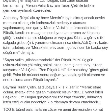
Diyanet İşleri Başkanı Lütfi Doğan, son zafer duasını
tamamlamış, Mersin Valisi Bayram Turan Çetin’le birlikte
gemiden ayrılmak üzeredirler.
Astsubay Rüştü altı ay önce Mersin’e tayin olmuş ancak devlet
memuru olan eşinin kadrosuzluk nedeniyle ataması
yapılamamış, son çareyi Mersin Valisi’ne müracaatta bulan
Rüştü, kendisine maaşının nerdeyse tamamının ev kirasına
gittiğini, eşinin hamile olduğunu er veya geç Kıbrıs’a görevle ilk
dalgada gideceğini, yardımcı olmasını rica etmiş,Vali Çetin, kadro
işini halletmiş ve “Merak etme evladım, görevinden bir başka şey
düşünme” demiştir.
“Sayın Valim ,Allahaısmarladık” der Rüştü. Yüzü üç gün
uykusuzluktan çökmüş, sakalı biraz uzamış astsubayı birden
tanıyamaz Vali Çetin. “Ben Rüştü Ural” der astsubay “görev günü
geldi. Eşim bir müddet sonra doğum yapacak, şehit olursam ve
erkek olursa adını Rüştü koyun!..”
Bayram Turan Çetin, astsubaya sıkı sıkı sarılır, “Merak etme
oğlum, merak etme gazan mübarek olsun,” der.. Diyanet İşleri
Başkanı Lütfi Doğan gözyaşlarını zor zapt etmekte, dudakları
içten ettiği dualar nedeniyle kıpırdamaya devam etmektedir...
TCG Ertuğrul palamarlarını çözer ve gemi devresinden komut