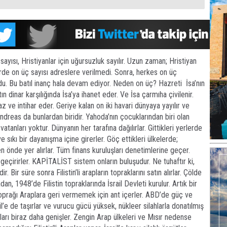
sayısı, Hristiyanlar için uğursuzluk sayılır. Uzun zaman; Hristiyan
rde on üç sayısı adreslere verilmedi. Sonra, herkes on üç
du. Bu batıl inanç hala devam ediyor. Neden on üç? Hazreti İsa’nın
ın dinar karşılığında İsa’ya ihanet eder. Ve İsa çarmıha çivilenir.
ve intihar eder. Geriye kalan on iki havari dünyaya yayılır ve
ndreas da bunlardan biridir. Yahoda’nın çocuklarından biri olan
n vatanları yoktur. Dünyanın her tarafına dağılırlar. Gittikleri yerlerde
 ve sıkı bir dayanışma içine girerler. Göç ettikleri ülkelerde;
n önde yer alırlar. Tüm finans kuruluşları denetimlerine geçer.
geçirirler. KAPİTALİST sistem onların buluşudur. Ne tuhaftır ki,
 Bir süre sonra Filistin’li arapların topraklarını satın alırlar. Çölde
n, 1948’de Filistin topraklarında İsrail Devleti kurulur. Artık bir
o toprağı Araplara geri vermemek için ant içerler. ABD’de güç ve
ail’e de taşırlar ve vurucu gücü yüksek, nükleer silahlarla donatılmış
kları biraz daha genişler. Zengin Arap ülkeleri ve Mısır nedense