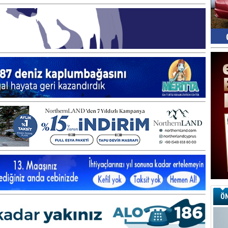
ÖN
Ay
S