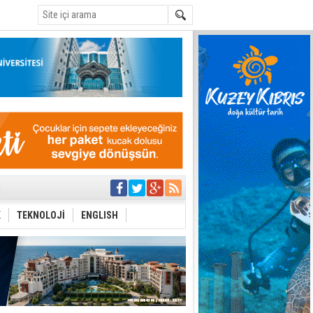
C
ıya kalınmaması
ı yönetim
eri arasında
K
TEKNOLOJİ
ENGLISH
i Şiddet Yasası
ti
i