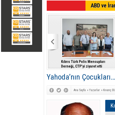
SON DAKİKA
ABD ve İran
Gençlik Federasyonu'ndan bıçaklı
Kıbrıs Türk Polis Mensupları
saldırıya tepki: Ev İçi Şiddet
Derneği, CTP’yi ziyaret etti
Yasası hayata geçirilmeli
Yahoda’nın Çocukları
Ana Sayfa
»
Yazarlar
»
Kıvanç 
K