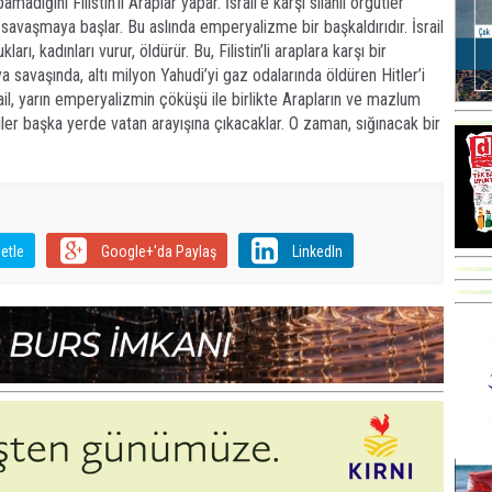
adığını Filistin’li Araplar yapar. İsrail’e karşı silahlı örgütler
savaşmaya başlar. Bu aslında emperyalizme bir başkaldırıdır. İsrail
rı, kadınları vurur, öldürür. Bu, Filistin’li araplara karşı bir
ya savaşında, altı milyon Yahudi’yi gaz odalarında öldüren Hitler’i
ail, yarın emperyalizmin çöküşü ile birlikte Arapların ve mazlum
diler başka yerde vatan arayışına çıkacaklar. O zaman, sığınacak bir
etle
Google+'da Paylaş
LinkedIn