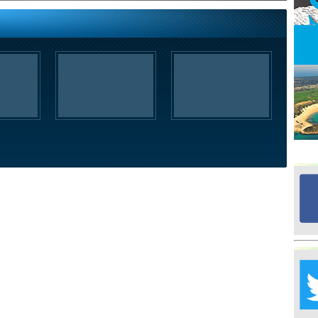
H
Ra
Ba
y
Ne
Zo
A
Mu
Da
Öz
H
g
M
A
Mü
Po