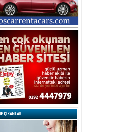
E ÇIKANLAR
şegül Garabli
ORU İŞARETLERİYLE DOLU BİR