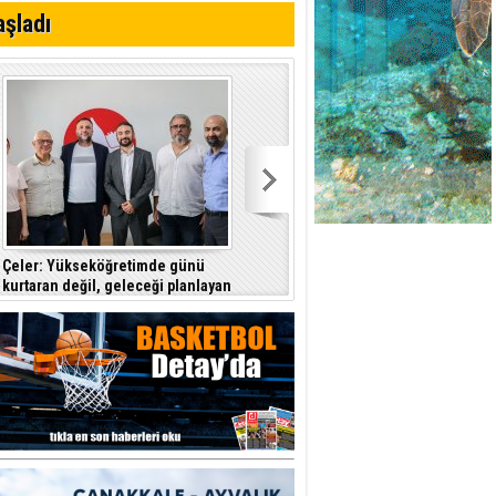
aşladı
Çeler: Yükseköğretimde günü
Denktaş: "Kıbrıs sorunu, KKTC ilan
kurtaran değil, geleceği planlayan
edildiği gün bitmiştir"
politikalara ihtiyaç var