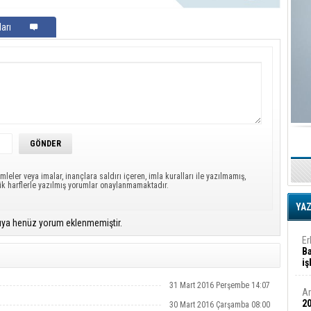
G
D
arı
Ha
Sa
Ke
Ha
A
A
C
Eu
Tü
mleler veya imalar, inançlara saldırı içeren, imla kuralları ile yazılmamış,
y
ük harflerle yazılmış yorumlar onaylanmamaktadır.
Fı
Y
YA
ıya henüz yorum eklenmemiştir.
E
Ba
iş
31 Mart 2016 Perşembe 14:07
Ar
2
30 Mart 2016 Çarşamba 08:00