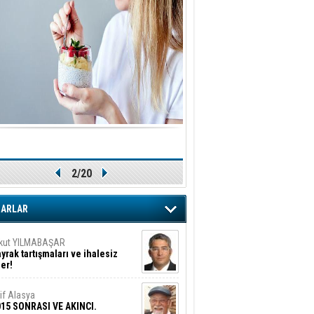
ARİP DAVA… YA SUÇLU
EĞİLSE???
tice İNTAÇ
vaşların En Zoru İnsanın Kendi
ndiyle Olanıdır
mit Caner
ğlama Duvarı
dem KAVAZ
an Bonomo ile son kez
rovizyon sahnesinde yer alan
rkiye 10 yıl aradan sonra
2/20
eniden yarışmaya dönecek mi?
rat Borak
erelden, Genele Planlama!
ZARLAR
rkut YILMABAŞAR
yrak tartışmaları ve ihalesiz
ler!
if Alasya
015 SONRASI VE AKINCI.