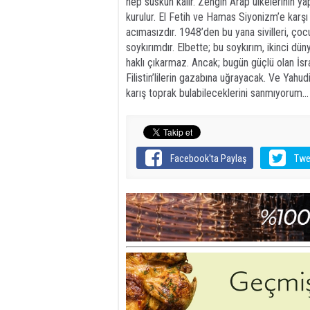
hep suskun kalır. Zengin Arap ülkelerinin yapam
kurulur. El Fetih ve Hamas Siyonizm’e karşı 
acımasızdır. 1948’den bu yana sivilleri, çocukla
soykırımdır. Elbette; bu soykırım, ikinci dün
haklı çıkarmaz. Ancak; bugün güçlü olan İsr
Filistin’lilerin gazabına uğrayacak. Ve Yahu
karış toprak bulabileceklerini sanmıyorum…
Facebook'ta Paylaş
Twe