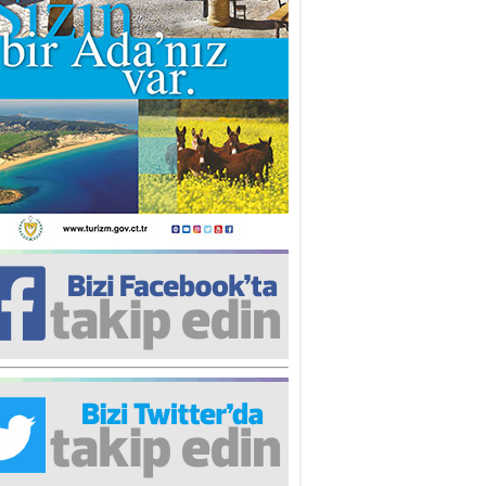
edefteki Kurum Kıb-Tek
na Sarro
şıma gelen skandal olayı
azıyorum…
zihi BEYAZ
ru Başardılar
hmet İşcan
stafa Akıncı’ya Saldırmanın
yanılmaz Hafifliği !..
al Ziya
ükümet "huzur ve
üvenlik"konusunu ciddiye almalı
esut GÜNSEV
LTINI ÇİZDİĞİM SATIRLAR
nür Rahvancıoğlu
pülizm Nedir? Ne Değildir?