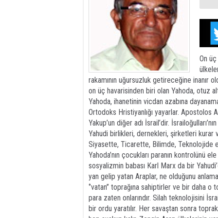
On üç 
ülkele
rakamının uğursuzluk getireceğine inanır ol
on üç havarisinden biri olan Yahoda, otuz alt
Yahoda, ihanetinin vicdan azabına dayanamaz 
Ortodoks Hristiyanlığı yayarlar. Apostolos A
Yakup’un diğer adı İsrail’dir. İsrailoğulları’nı
Yahudi birlikleri, dernekleri, şirketleri kurar
Siyasette, Ticarette, Bilimde, Teknolojide e
Yahoda’nın çocukları paranın kontrolünü ele 
sosyalizmin babası Karl Marx da bir Yahudi’dir.
yan gelip yatan Araplar, ne olduğunu anlamada
‘’vatan’’ toprağına sahiptirler ve bir daha 
para zaten onlarındır. Silah teknolojisini İsr
bir ordu yaratılır. Her savaştan sonra topra