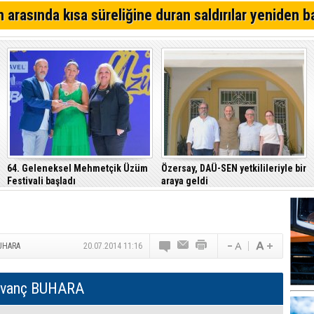
 arasında kısa süreliğine duran saldırılar yeniden b
64. Geleneksel Mehmetçik Üzüm
Özersay, DAÜ-SEN yetkilileriyle bir
Festivali başladı
araya geldi
…
BUHARA
20.07.2014 11:16
ıvanç BUHARA