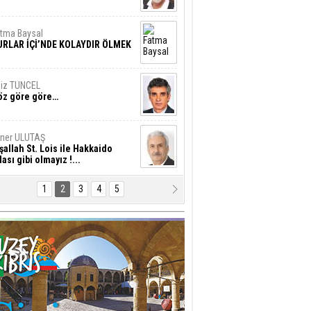
tma Baysal
URLAR İÇİ’NDE KOLAYDIR ÖLMEK
iz TUNCEL
öz göre göre…
ner ULUTAŞ
şallah St. Lois ile Hakkaido
ası gibi olmayız !...
1
2
3
4
5
i KİŞMİR
IRSAT VE KORKU
rgut ÇALICI
i Lakırdı da benden!
d. Doç. Ercan HOŞKARA
atırım Yapmazsan Var Olamazsın: