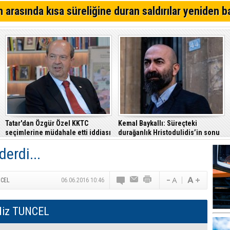
 arasında kısa süreliğine duran saldırılar yeniden b
Tatar'dan Özgür Özel KKTC
Kemal Baykallı: Süreçteki
seçimlerine müdahale etti iddiası
durağanlık Hristodulidis’in sonu
olur
erdi...
NCEL
06.06.2016 10:46
diz TUNCEL