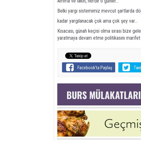
Amma ve lakin, nerde o günler...
Belki yargı sistemimiz mevcut şartlarda dör
kadar yargılanacak çok ama çok şey var...
Kısacası, günah keçisi olma sırası bize gel
yaratmaya devam etme politikasını marife
Facebook'ta Paylaş
Twe