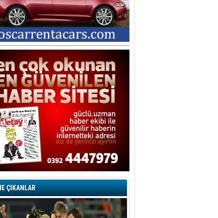
rkut YILMABAŞAR
yrak tartışmaları ve ihalesiz
ler!
if Alasya
015 SONRASI VE AKINCI.
tma Baysal
URLAR İÇİ’NDE KOLAYDIR ÖLMEK
iz TUNCEL
öz göre göre…
ner ULUTAŞ
şallah St. Lois ile Hakkaido
ası gibi olmayız !...
E ÇIKANLAR
i KİŞMİR
IRSAT VE KORKU