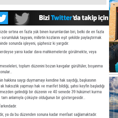
zde sırtına en fazla yük binen kurumlardan biri, belki de en fazla
 sorumluluk taşıyanı, milletin kozlarını eşit şekilde paylaştırmak
eninde sonunda işleyeni, şüphesiz ki yargıdır.
 nerdeyse yarısı kadar dava mahkemelerde görülmekte, veya
k meseleleri, toplum düzenini bozan kavgalar gürültüler, boşanma
nular...
inin hakkına saygı duymamayı kendine hak saydığı, başkasının
rak haksızlık yapmayı hak ve marifet bildiği, şahsi keyfin başladığı
örmezden gelindiği bir düzenin ve 40 senede 39 hükümet kurma
da tam anlamıyla çöküşte olduğunun bir göstergesidir...
arkındadır.
ldir, ya da bu düzenden sonuna kadar menfaat sağlamaktadır.