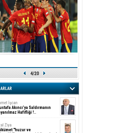
rgut ÇALICI
i Lakırdı da benden!
d. Doç. Ercan HOŞKARA
atırım Yapmazsan Var Olamazsın:
edefteki Kurum Kıb-Tek
na Sarro
şıma gelen skandal olayı
azıyorum…
4/20
zihi BEYAZ
ru Başardılar
ZARLAR
hmet İşcan
stafa Akıncı’ya Saldırmanın
yanılmaz Hafifliği !..
al Ziya
ükümet "huzur ve