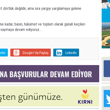
t dörtlük değildir, ama sıra yargıyı yargılamaya gelene
Me
‘’
ene kadar, basın, hükümet ve toplum olarak günah keçileri
t saymaya devam ediyoruz...
Al
H
etle
Google+'da Paylaş
LinkedIn