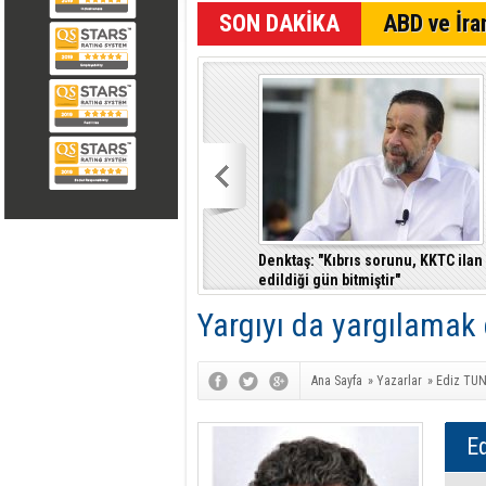
SON DAKİKA
ABD ve İran
r
Çeler: Yükseköğretimde günü
Denktaş: "Kıbrıs sorunu, KKTC ilan
kurtaran değil, geleceği planlayan
edildiği gün bitmiştir"
politikalara ihtiyaç var
Yargıyı da yargılamak d
Ana Sayfa
»
Yazarlar
»
Ediz TU
E