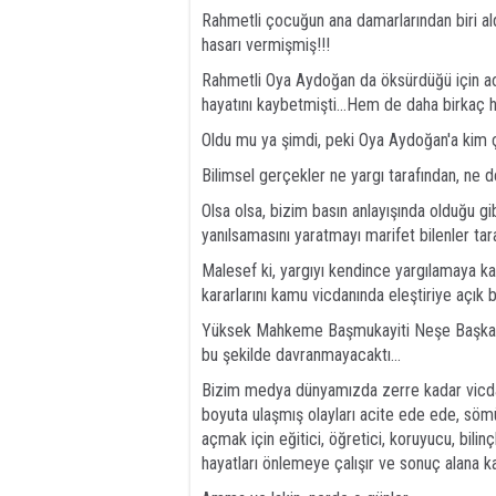
Rahmetli çocuğun ana damarlarından biri ald
hasarı vermişmiş!!!
Rahmetli Oya Aydoğan da öksürdüğü için aort
hayatını kaybetmişti...Hem de daha birkaç h
Oldu mu ya şimdi, peki Oya Aydoğan'a kim ç
Bilimsel gerçekler ne yargı tarafından, ne d
Olsa olsa, bizim basın anlayışında olduğu gibi,
yanılsamasını yaratmayı marifet bilenler taraf
Malesef ki, yargıyı kendince yargılamaya kal
kararlarını kamu vicdanında eleştiriye açık b
Yüksek Mahkeme Başmukayiti Neşe Başkan'ın
bu şekilde davranmayacaktı...
Bizim medya dünyamızda zerre kadar vicdan 
boyuta ulaşmış olayları acite ede ede, sö
açmak için eğitici, öğretici, koruyucu, bilin
hayatları önlemeye çalışır ve sonuç alana ka