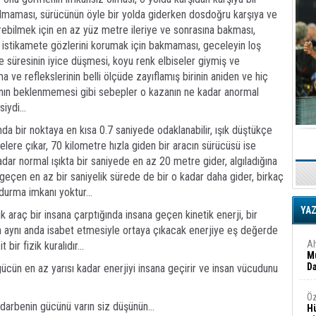
olmaması, sürücünün öyle bir yolda giderken dosdoğru karşıya ve
ebilmek için en az yüz metre ileriye ve sonrasına bakması,
Tu
İk
u istikamete gözlerini korumak için bakmaması, geceleyin loş
e süresinin iyice düşmesi, koyu renk elbiseler giymiş ve
 ve reflekslerinin belli ölçüde zayıflamış birinin aniden ve hiç
Yr
nın beklenmemesi gibi sebepler o kazanın ne kadar anormal
Y
iydi...
H
ında bir noktaya en kısa 0.7 saniyede odaklanabilir, ışık düştükçe
Ra
ere çıkar, 70 kilometre hızla giden bir aracın sürücüsü ise
Ba
adar normal ışıkta bir saniyede en az 20 metre gider, algıladığına
y
eçen en az bir saniyelik sürede de bir o kadar daha gider, birkaç
durma imkanı yoktur...
Ne
Zo
YA
k araç bir insana çarptığında insana geçen kinetik enerji, bir
n aynı anda isabet etmesiyle ortaya çıkacak enerjiye eş değerde
A
bir fizik kuralıdır...
Mu
Da
ücün en az yarısı kadar enerjiyi insana geçirir ve insan vücudunu
Öz
darbenin gücünü varın siz düşünün...
H