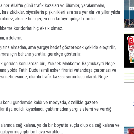
her Allah'ın günü trafik kazaları ve ölümler, yaralanmalar,
ırsızlıklıklar, siyasilerin pişkinlikleri sıra sıra yer alır ve yıllar yılıdır
örülmez, aksine her geçen gün kötüye gidişat görülür.
keme koridorları hiç eksik olmaz.
Ay
ır, irdelenir.
S
G
rşısına almadan, ama yargıyı hedef gösterecek şekilde eleştirilir,
D
ması için bahane yaratılır, gerekçe gösterilir.
Ha
Sa
ok görülen konulardan biri, Yüksek Mahkeme Başmukayiti Neşe
Ke
na yolda Fatih Dudu isimli asker firarisi vatandaşa çarpması ve
si neticesinde, ölümlü trafik kazası sorumlusu olarak Neşe
Ha
A
bu konu gündemde kaldı ve medyada, özellikle gazete
A
C
r ifşa edildi, kıyaslandı, çaktırmadan yargı sistemi ve verdiği
Eu
Tü
y
azalarında sağ kalana, ya da bir boyutta suçlu olup da sağ kalana ve
Fı
Y
uluyormuş gibi bir hava yaratıldı...