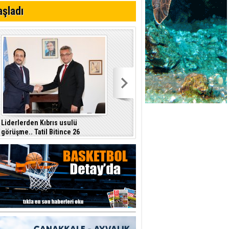
aşladı
Liderlerden Kıbrıs usulü
Hasan Kahvecioğlu: “Sıfıra sıfır,
görüşme.. Tatil Bitince 26
elde var sıfır…”
Ağustos'da ara bölgede
görüşecekler