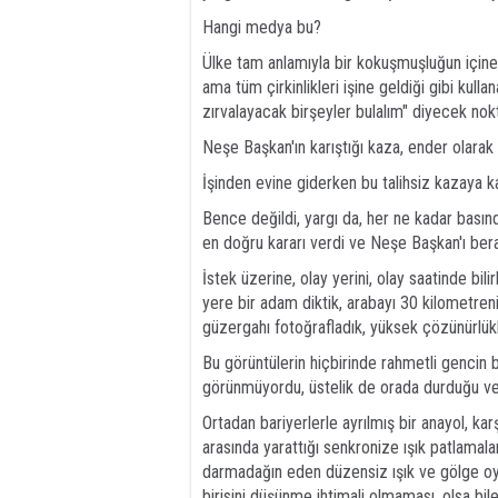
Hangi medya bu?
Ülke tam anlamıyla bir kokuşmuşluğun içine
ama tüm çirkinlikleri işine geldiği gibi kulla
zırvalayacak birşeyler bulalım" diyecek nok
Neşe Başkan'ın karıştığı kaza, ender olarak 
İşinden evine giderken bu talihsiz kazaya
Bence değildi, yargı da, her ne kadar basında
en doğru kararı verdi ve Neşe Başkan'ı beraa
İstek üzerine, olay yerini, olay saatinde bili
yere bir adam diktik, arabayı 30 kilometren
güzergahı fotoğrafladık, yüksek çözünürlükl
Bu görüntülerin hiçbirinde rahmetli gencin b
görünmüyordu, üstelik de orada durduğu ve 
Ortadan bariyerlerle ayrılmış bir anayol, karşı
arasında yarattığı senkronize ışık patlamalar
darmadağın eden düzensiz ışık ve gölge oyu
birisini düşünme ihtimali olmaması, olsa bi