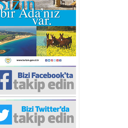
lin ULUÇ
Haklı olmak’’ istersen…
i Can
uş Behram