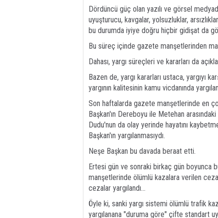
Dördüncü güç olan yazılı ve görsel medyada 
uyuşturucu, kavgalar, yolsuzluklar, arsızlıklar, h
bu durumda iyiye doğru hiçbir gidişat da g
Bu süreç içinde gazete manşetlerinden mah
Dahası, yargı süreçleri ve kararları da açıklan
Bazen de, yargı kararları ustaca, yargıyı ka
yargının kalitesinin kamu vicdanında yargılan
Son haftalarda gazete manşetlerinde en ç
Başkan'ın Dereboyu ile Metehan arasındaki a
Dudu'nun da olay yerinde hayatını kaybetme
Başkan'ın yargılanmasıydı.
Neşe Başkan bu davada beraat etti.
Ertesi gün ve sonraki birkaç gün boyunca 
manşetlerinde ölümlü kazalara verilen cezala
cezalar yargılandı...
Öyle ki, sanki yargı sistemi ölümlü trafik k
yargılanana "duruma göre" çifte standart uyg