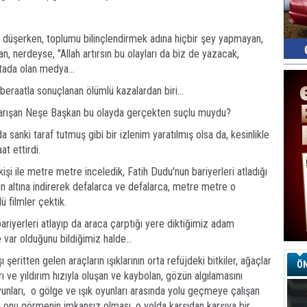
E
 düşerken, toplumu bilinçlendirmek adına hiçbir şey yapmayan,
Ba
iş
nan, nerdeyse, "Allah artırsın bu olayları da biz de yazacak,
tada olan medya...
Ar
beraatla sonuçlanan ölümlü kazalardan biri...
2
 karışan Neşe Başkan bu olayda gerçekten suçlu muydu?
Fa
 sanki taraf tutmuş gibi bir izlenim yaratılmış olsa da, kesinlikle
S
t ettirdi.
rkişi ile metre metre inceledik, Fatih Dudu'nun bariyerleri atladığı
Ed
in altına indirerek defalarca ve defalarca, metre metre o
G
ü filmler çektik.
ariyerleri atlayıp da araca çarptığı yere diktiğimiz adam
Ta
var olduğunu bildiğimiz halde...
İn
Ad
 şeritten gelen araçların ışıklarının orta refüjdeki bitkiler, ağaçlar
ÖN
ı ve yıldırım hızıyla oluşan ve kaybolan, gözün algılamasını
Al
nları, o gölge ve ışık oyunları arasında yolu geçmeye çalışan
F
le onu görmenin imkansız olması, o yolda karşıdan karşıya bir