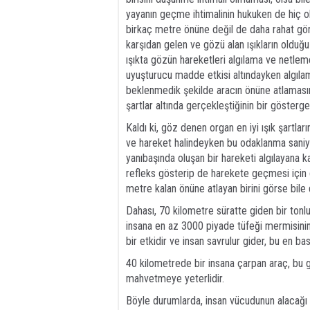
yayanın geçme ihtimalinin hukuken de hiç 
birkaç metre önüne değil de daha rahat gör
karşıdan gelen ve gözü alan ışıkların olduğ
ışıkta gözün hareketleri algılama ve netlem
uyuşturucu madde etkisi altındayken algılama
beklenmedik şekilde aracın önüne atlaması
şartlar altında gerçekleştiğinin bir gösterges
Kaldı ki, göz denen organ en iyi ışık şartlar
ve hareket halindeyken bu odaklanma saniyel
yanıbaşında oluşan bir hareketi algılayana k
refleks gösterip de harekete geçmesi için g
metre kalan önüne atlayan birini görse bile 
Dahası, 70 kilometre süratte giden bir tonlu
insana en az 3000 piyade tüfeği mermisini
bir etkidir ve insan savrulur gider, bu en basit 
40 kilometrede bir insana çarpan araç, bu g
mahvetmeye yeterlidir.
Böyle durumlarda, insan vücudunun alacağı 