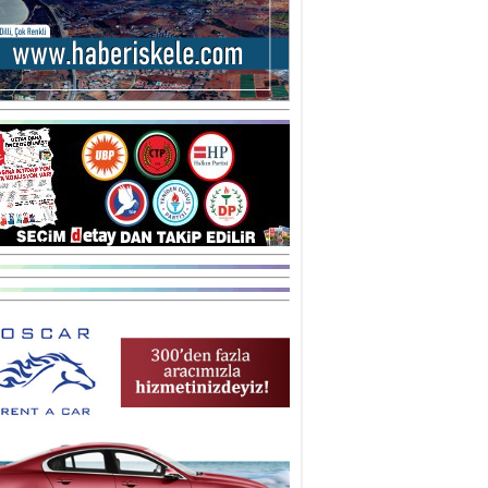
şegül Garabli
ORU İŞARETLERİYLE DOLU BİR
ARİP DAVA… YA SUÇLU
EĞİLSE???
tice İNTAÇ
vaşların En Zoru İnsanın Kendi
ndiyle Olanıdır
mit Caner
ğlama Duvarı
dem KAVAZ
an Bonomo ile son kez
rovizyon sahnesinde yer alan
rkiye 10 yıl aradan sonra
eniden yarışmaya dönecek mi?
rat Borak
erelden, Genele Planlama!