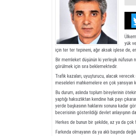
Ülkemi
yük ve
için ter ter tepineni, ağır aksak işlese de, 
Bir memleket düşünün ki yerleşik nüfusun
görülmek için sıra beklemektedir.
Trafik kazaları, uyuşturucu, alacak verece
meseleleri mahkemelere en çok yansıyan ko
Bu durum, aslında toplum bireylerinin ötek
yaptığı haksızlıktan kendine hak payı çıkara
yerde başkasının haklarını sonuna kadar g
becerisinin gösterildiği devlet anlayışının 
Herkes de bunun bir şekilde, az ya da çok f
Farkında olmayanın da ya aklı başında deği