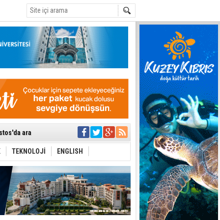
i
 planlayan
 yer sis olacak
r"
ddiası
sonu olur
 iktidarlarında bu
stos'da ara
 Kıbrıs
K
TEKNOLOJİ
ENGLISH
dine düştüklerine