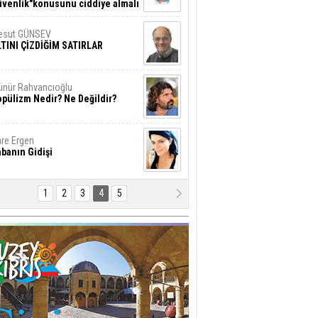
üvenlik"konusunu ciddiye almalı
esut GÜNSEV
LTINI ÇİZDİĞİM SATIRLAR
nür Rahvancıoğlu
pülizm Nedir? Ne Değildir?
re Ergen
banın Gidişi
1
2
3
4
5
nk DİLER
ermiya’ya kaç, Yenişehir’e tut”
ntığı olmasın!
stafa Keleşzade
erkes bu kadar yalnızken neden
rkes bu kadar yalnız?!
hsin Oygar
sıl iyi olunur?