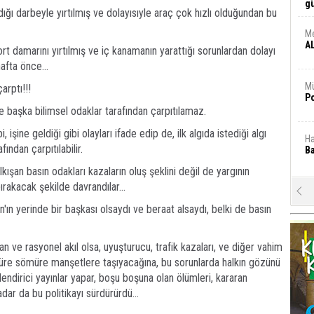
g
ığı darbeyle yırtılmış ve dolayısıyle araç çok hızlı olduğundan bu
M
A
 damarını yırtılmış ve iç kanamanın yarattığı sorunlardan dolayı
afta önce...
Mü
arptı!!!
Po
e başka bilimsel odaklar tarafından çarpıtılamaz.
 işine geldiği gibi olayları ifade edip de, ilk algıda istediği algı
Ha
ından çarpıtılabilir.
Ba
kışan basın odakları kazaların oluş şeklini değil de yargının
ırakacak şekilde davrandılar...
Ce
“K
 yerinde bir başkası olsaydı ve beraat alsaydı, belki de basın
ma
Mu
ve rasyonel akıl olsa, uyuşturucu, trafik kazaları, ve diğer vahim
H
müre sömüre manşetlere taşıyacağına, bu sorunlarda halkın gözünü
he
çlendirici yayınlar yapar, boşu boşuna olan ölümleri, kararan
dar da bu politikayı sürdürürdü...
Ta
Na