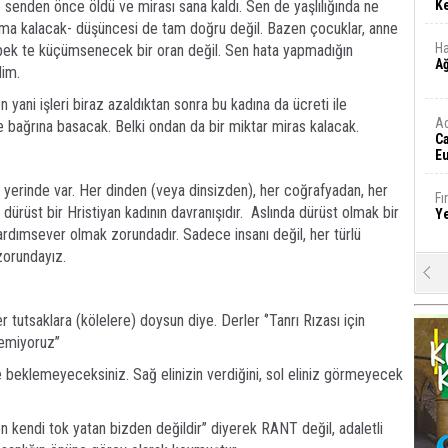
 senden önce öldü ve mirası sana kaldı. Sen de yaşlılığında ne
Ke
rıma kalacak- düşüncesi de tam doğru değil. Bazen çocuklar, anne
Ha
 pek te küçümsenecek bir oran değil. Sen hata yapmadığın
A
dim.
ten yani işleri biraz azaldıktan sonra bu kadına da ücreti ile
A
 bağrına basacak. Belki ondan da bir miktar miras kalacak.
C
Eu
Tü
y
 yerinde var. Her dinden (veya dinsizden), her coğrafyadan, her
Fı
dürüst bir Hristiyan kadının davranışıdır. Aslında dürüst olmak bir
Y
ardımsever olmak zorundadır. Sadece insanı değil, her türlü
orundayız.
E
Ba
iş
er tutsaklara (kölelere) doysun diye. Derler ‘’Tanrı Rızası için
emiyoruz’’
Ar
2
e beklemeyeceksiniz. Sağ elinizin verdiğini, sol eliniz görmeyecek
Fa
kendi tok yatan bizden değildir’’ diyerek RANT değil, adaletli
S