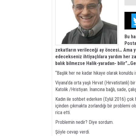
Bu ha
Posta
zekatların verileceği ay öncesi… Ama 
edecekseniz ihtiyaçlılara yardım her za
balık bilmezse Halik-yaradan- bilir”…G
“Başlık her ne kadar hikaye olarak konuldu 
Viyana’da orta yaşlı Hırvat (Hırvatistanlı) bi
Katolik /Hristiyan. İnancına bağlı, sade, çalı
Kadın ile sohbet ederken (Eylül 2016) çok h
içinden çıkmakta zorlandığı bir problemi ol
rica etti.
Problemin nedir? Diye sordum.
Şöyle cevap verdi.