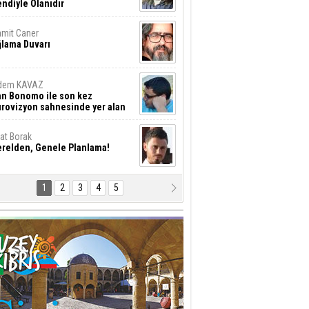
ndiyle Olanıdır
mit Caner
ğlama Duvarı
dem KAVAZ
an Bonomo ile son kez
rovizyon sahnesinde yer alan
rkiye 10 yıl aradan sonra
eniden yarışmaya dönecek mi?
rat Borak
erelden, Genele Planlama!
1
2
3
4
5
rkut YILMABAŞAR
yrak tartışmaları ve ihalesiz
ler!
if Alasya
015 SONRASI VE AKINCI.
tma Baysal
URLAR İÇİ’NDE KOLAYDIR ÖLMEK