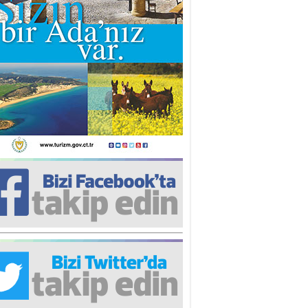
iz TUNCEL
öz göre göre…
ner ULUTAŞ
şallah St. Lois ile Hakkaido
ası gibi olmayız !...
i KİŞMİR
IRSAT VE KORKU
rgut ÇALICI
i Lakırdı da benden!
d. Doç. Ercan HOŞKARA
atırım Yapmazsan Var Olamazsın:
edefteki Kurum Kıb-Tek
na Sarro
şıma gelen skandal olayı