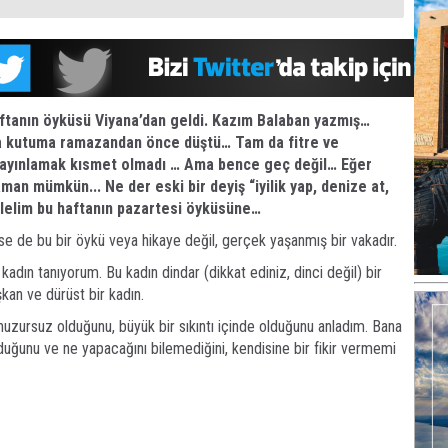
ftanın öyküsü Viyana’dan geldi. Kazım Balaban yazmış…
 kutuma ramazandan önce düştü… Tam da fitre ve
yayınlamak kısmet olmadı … Ama bence geç değil… Eğer
man mümkün... Ne der eski bir deyiş “iyilik yap, denize at,
elelim bu haftanın pazartesi öyküsüne…
ise de bu bir öykü veya hikaye değil, gerçek yaşanmış bir vakadır.
r kadın tanıyorum. Bu kadın dindar (dikkat ediniz, dinci değil) bir
şkan ve dürüst bir kadın.
uzursuz olduğunu, büyük bir sıkıntı içinde olduğunu anladım. Bana
duğunu ve ne yapacağını bilemediğini, kendisine bir fikir vermemi