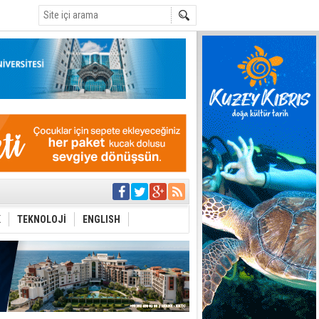
C
yor
azırlığı
K
TEKNOLOJİ
ENGLISH
Çevriliyor"
alması en temel
 Anlatmalıyız”
 Festival