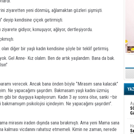
rlardı.
ini ziyaretten yeni dönmüş, ağlamaktan gözleri şişmişti.
 deyip kendisine çiçek getirmişti.
ziyarete gidiyor, konuşuyor, ağlıyor, dertleşiyordu.
ıkmıştı.
 olan diğer bir yaşlı kadın kendisine şöyle bir teklif getirmiş.
yok. Gel Anne- Kız olalım. Ben de artık yaşlandım. Bana da bak.
ın’’
paramı verecek. Ancak bana önden böyle ‘’Mirasım sana kalacak’’
YA
ndeyim. Ne yapacağımı şaşırdım. Bakmasam yaşlı kadını üzmüş
 gibi bir duyguya kapılıyorum. Kadın 3 ay sonra ölse, sanki –bir
yi bakmamışım psikolojisi içindeyim. Ne yapacağımı şaşırdım’’.
Ay
S
G
D
Mama mirasını iraden dışında sana bırakmıştı. Ama yeni Mama sana
Ha
sana kalması vicdanını rahatsız etmemeli. Kimin ne zaman, nerede
Sa