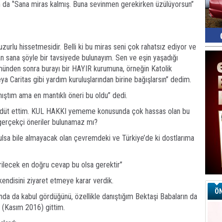
m da ‘’Sana miras kalmış. Buna sevinmen gerekirken üzülüyorsun’’
uzurlu hissetmesidir. Belli ki bu miras seni çok rahatsız ediyor ve
 sana şöyle bir tavsiyede bulunayım. Sen ve eşin yaşadığı
ölümünden sonra burayı bir HAYIR kurumuna, örneğin Katolik
ya Caritas gibi yardım kuruluşlarından birine bağışlarsın’’ dedim.
ıştım ama en mantıklı öneri bu oldu’’ dedi.
eddüt ettim. KUL HAKKI yememe konusunda çok hassas olan bu
gerçekçi öneriler bulunamaz mı?
bulsa bile almayacak olan çevremdeki ve Türkiye’de ki dostlarıma
rilecek en doğru cevap bu olsa gerektir’’
 kendisini ziyaret etmeye karar verdik.
ÖN
nda da kabul gördüğünü, özellikle danıştığım Bektaşi Babaların da
 (Kasım 2016) gittim.