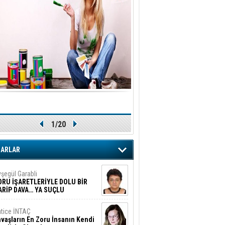
1/20
ZARLAR
şegül Garabli
ORU İŞARETLERİYLE DOLU BİR
ARİP DAVA… YA SUÇLU
EĞİLSE???
tice İNTAÇ
vaşların En Zoru İnsanın Kendi