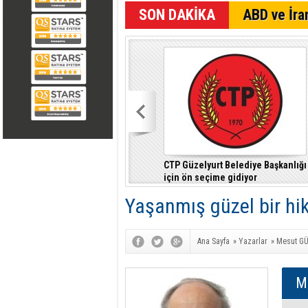
SON DAKİKA
ABD ve İran
CTP Güzelyurt Belediye Başkanlığı
için ön seçime gidiyor
Yaşanmış güzel bir hik
Ana Sayfa
»
Yazarlar
»
Mesut G
M