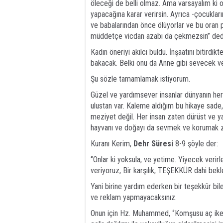
öleceği de belli olmaz. Ama varsayalım ki o
yapacağına karar verirsin. Ayrıca -çocukla
ve babalarından önce ölüyorlar ve bu oran
müddetçe vicdan azabı da çekmezsin’’ de
Kadın öneriyi akılcı buldu. İnşaatını bitirdik
bakacak. Belki onu da Anne gibi sevecek ve
Şu sözle tamamlamak istiyorum.
Güzel ve yardımsever insanlar dünyanın her
ulustan var. Kaleme aldığım bu hikaye sade, 
meziyet değil. Her insan zaten dürüst ve y
hayvanı ve doğayı da sevmek ve korumak z
Kuranı Kerim,
Dehr Süresi
8-9 şöyle der:
‘’Onlar ki yoksula, ve yetime. Yiyecek verirl
veriyoruz, Bir karşılık, TEŞEKKÜR dahi bekl
Yani birine yardım ederken bir teşekkür bil
ve reklam yapmayacaksınız.
Onun için Hz. Muhammed, ‘’Komşusu aç iken 