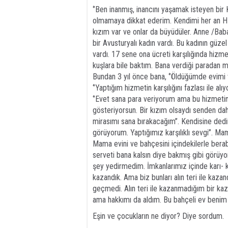
‘’Ben inanmış, inancını yaşamak isteyen bi
olmamaya dikkat ederim. Kendimi her an H
kızım var ve onlar da büyüdüler. Anne /Bab
bir Avusturyalı kadın vardı. Bu kadının güz
vardı. 17 sene ona ücreti karşılığında hizme
kuşlara bile baktım. Bana verdiği paradan 
Bundan 3 yıl önce bana, ‘’Öldüğümde evimi 
‘’Yaptığım hizmetin karşılığını fazlası il
‘’Evet sana para veriyorum ama bu hizmetin
gösteriyorsun. Bir kızım olsaydı senden dah
mirasımı sana bırakacağım’’. Kendisine ded
görüyorum. Yaptığımız karşılıklı sevgi’’. M
Mama evini ve bahçesini içindekilerle bera
serveti bana kalsın diye bakmış gibi görüyo
şey yedirmedim. İmkanlarımız içinde karı- k
kazandık. Ama biz bunları alın teri ile kaz
geçmedi. Alın teri ile kazanmadığım bir k
ama hakkımı da aldım. Bu bahçeli ev benim 
Eşin ve çocukların ne diyor? Diye sordum.