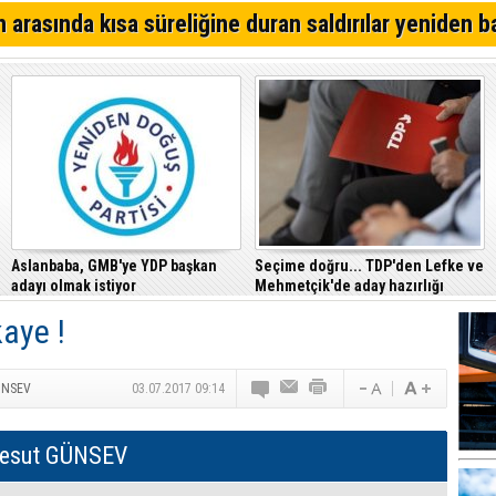
Alsancak'ta Kırık Bardaklı Kavga: İki Kişi Yaralandı
 arasında kısa süreliğine duran saldırılar yeniden b
CTP, Cezaevi Disiplin Tüzüğü’nde yapılan değişiklikler
Mahkemesi’ne taşıdı
Girne – Çamlıbel ana yolunda ölümlü kaza… Turan Obalı 
Aslanbaba, GMB'ye YDP başkan
Seçime doğru... TDP'den Lefke ve
adayı olmak istiyor
Mehmetçik'de aday hazırlığı
aye !
ÜNSEV
03.07.2017 09:14
esut GÜNSEV