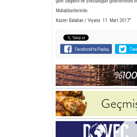
gelir dağılımı ile yoksulluğun giderilmesini
Muhabbetlerimle
Kazım Balaban / Viyana 11. Mart 2017”
Facebook'ta Paylaş
Twe