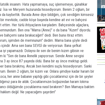
r Katolik insanım. Hata yapmamaya, suç işlememeye, günahkar
z. İsa ve Meryem huzurunda hissediyorum. Benim 2 oğlum, bir
a da kaybettik. Burada Anne diye bildiğim, çok sevdiğim kimsesiz
el bir mevkide, cadde köşe başında kendine ait evi ve bahçesi
t ettim. Her türlü ihtiyaçlarını karşıladım. Bahçesinde ağaçlara,
memnundum. Ben ona ‘’Mama (Anne)’’ o da bana ‘’Kızım’’ diyordu.
ve bahçemi sana bırakacağım’’ dedi. Ben buna itiraz ettim.
e alıyorum, işimden de memnunum’’ dedim. Mama bana şöyle dedi
 içindir. Ama sen bana SEVGİ de veriyorsun. Bana şefkat
a iyi yapamazdı. Dolayısı ile sen de benim kızım gibisin ve
im ki ‘’Sen de bana Annelik yapıyorsun. Sende Anne sevgisi
ama 3 ay önce 87 yaşında öldü. Bana bir ay önce mektup geldi.
ber bana bırakmış. Ancak ben kendimi suçlu hissediyorum. Sanki
rum. Benim 2 oğlum, bir kızım var. Onlara şimdiye kadar haram bir
oca, her anne babanın yaptığı gibi çocuklarımız için de bir şeyler
andığımız para ile aldık. Çocuklarımızın boğazından haram lokma
azancı öldüğümde çocuklarıma nasıl bırakırım? Ben Mamaya baktım
hakkım değil. Ne yapacağımı şaşırdım’’