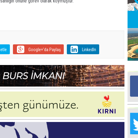
 insanlığın önüne görev olarak koymuştur.
Ed
G
Ta
İn
Ad
etle
Google+'da Paylaş
LinkedIn
Al
F
Tu
İk
Yr
Y
H
Ra
Ba