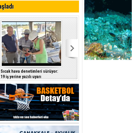
aşladı
i Anayasa
yaşamını yitirdi
Sıcak hava denetimleri sürüyor:
Badminton'da Nehir Deniz Türkiye
19 iş yerine yazılı uyarı
ikincisi oldu