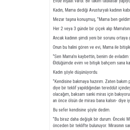
Evde inşaat vardı. Bir takım tadilatlar yapıyo
Kadın, Mama dediği Avusturyalı kadının kabr
Mezar taşına konuşmuş, ‘’Mama ben geldim’’
Her 2 veya 3 günde bir çiçek alıp Mama’sını 
Ancak kadının şimdi yeni bir sorunu ortaya ç
Onun bu halini gören ve evi, Mama ile bitişik
‘’Sen Mama’nı kaybettin, benim de evladım 
Öldüğümde evim ve bitişik bahçem sana kals
Kadın şöyle düşünüyordu.
‘’Kendisine bakmaya hazırım. Zaten bakım 
diye bir teklif yapıldığından tereddüt içi
olacağım, baksam sanki miras için bakıyorum
an önce ölsün de mirası bana kalsın- diye i
Bu sefer kendisine şöyle dedim.
‘’Bu biraz daha değişik bir durum. Önceki 
önceden bir teklifte bulunuyor. Mirasının 