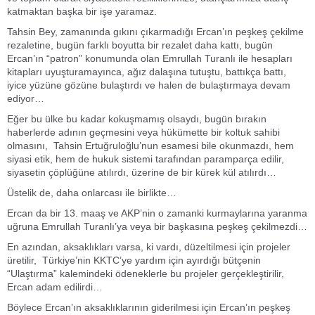
katmaktan başka bir işe yaramaz.
Tahsin Bey, zamanında gıkını çıkarmadığı Ercan’ın peşkeş çekilme
rezaletine, bugün farklı boyutta bir rezalet daha kattı, bugün
Ercan’ın “patron” konumunda olan Emrullah Turanlı ile hesapları
kitapları uyuşturamayınca, ağız dalaşına tutuştu, battıkça battı,
iyice yüzüne gözüne bulaştırdı ve halen de bulaştırmaya devam
ediyor…
Eğer bu ülke bu kadar kokuşmamış olsaydı, bugün bırakın
haberlerde adının geçmesini veya hükümette bir koltuk sahibi
olmasını, Tahsin Ertuğruloğlu’nun esamesi bile okunmazdı, hem
siyasi etik, hem de hukuk sistemi tarafından paramparça edilir,
siyasetin çöplüğüne atılırdı, üzerine de bir kürek kül atılırdı…
Üstelik de, daha onlarcası ile birlikte…
Ercan da bir 13. maaş ve AKP’nin o zamanki kurmaylarına yaranma
uğruna Emrullah Turanlı’ya veya bir başkasına peşkeş çekilmezdi…
En azından, aksaklıkları varsa, ki vardı, düzeltilmesi için projeler
üretilir, Türkiye’nin KKTC’ye yardım için ayırdığı bütçenin
“Ulaştırma” kalemindeki ödeneklerle bu projeler gerçekleştirilir,
Ercan adam edilirdi…
Böylece Ercan’ın aksaklıklarının giderilmesi için Ercan’ın peşkeş