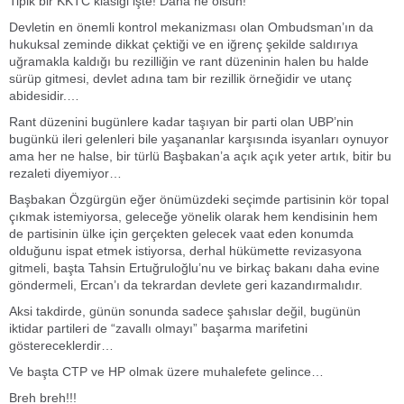
Tipik bir KKTC klasiği işte! Daha ne olsun!
Devletin en önemli kontrol mekanizması olan Ombudsman’ın da
hukuksal zeminde dikkat çektiği ve en iğrenç şekilde saldırıya
uğramakla kaldığı bu rezilliğin ve rant düzeninin halen bu halde
sürüp gitmesi, devlet adına tam bir rezillik örneğidir ve utanç
abidesidir.…
Rant düzenini bugünlere kadar taşıyan bir parti olan UBP’nin
bugünkü ileri gelenleri bile yaşananlar karşısında isyanları oynuyor
ama her ne halse, bir türlü Başbakan’a açık açık yeter artık, bitir bu
rezaleti diyemiyor…
Başbakan Özgürgün eğer önümüzdeki seçimde partisinin kör topal
çıkmak istemiyorsa, geleceğe yönelik olarak hem kendisinin hem
de partisinin ülke için gerçekten gelecek vaat eden konumda
olduğunu ispat etmek istiyorsa, derhal hükümette revizasyona
gitmeli, başta Tahsin Ertuğruloğlu’nu ve birkaç bakanı daha evine
göndermeli, Ercan’ı da tekrardan devlete geri kazandırmalıdır.
Aksi takdirde, günün sonunda sadece şahıslar değil, bugünün
iktidar partileri de “zavallı olmayı” başarma marifetini
göstereceklerdir…
Ve başta CTP ve HP olmak üzere muhalefete gelince…
Breh breh!!!