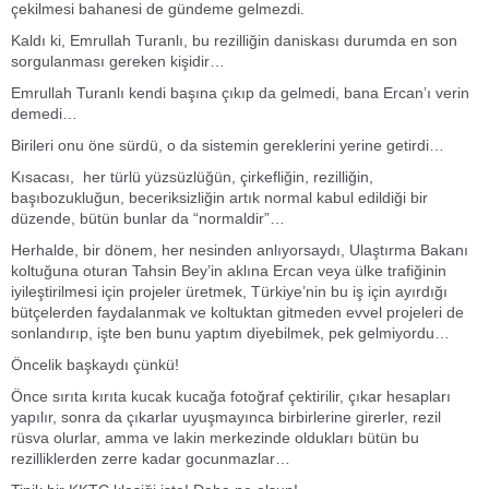
çekilmesi bahanesi de gündeme gelmezdi.
Kaldı ki, Emrullah Turanlı, bu rezilliğin daniskası durumda en son
sorgulanması gereken kişidir…
Emrullah Turanlı kendi başına çıkıp da gelmedi, bana Ercan’ı verin
demedi…
Birileri onu öne sürdü, o da sistemin gereklerini yerine getirdi…
Kısacası, her türlü yüzsüzlüğün, çirkefliğin, rezilliğin,
başıbozukluğun, beceriksizliğin artık normal kabul edildiği bir
düzende, bütün bunlar da “normaldir”…
Herhalde, bir dönem, her nesinden anlıyorsaydı, Ulaştırma Bakanı
koltuğuna oturan Tahsin Bey’in aklına Ercan veya ülke trafiğinin
iyileştirilmesi için projeler üretmek, Türkiye’nin bu iş için ayırdığı
bütçelerden faydalanmak ve koltuktan gitmeden evvel projeleri de
sonlandırıp, işte ben bunu yaptım diyebilmek, pek gelmiyordu…
Öncelik başkaydı çünkü!
Önce sırıta kırıta kucak kucağa fotoğraf çektirilir, çıkar hesapları
yapılır, sonra da çıkarlar uyuşmayınca birbirlerine girerler, rezil
rüsva olurlar, amma ve lakin merkezinde oldukları bütün bu
rezilliklerden zerre kadar gocunmazlar…