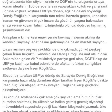
doğrultusunda tüm söylemlerinin ve DGP’nin kuruluşunda ortaya
konan ideallerin 180 derece tersini yaparaktan koltuk ve şahsi rant
uğruna koştura koştura UBP’ye dönen, ağzına geleni söylediği
Derviş Eroğlu’nun karşısında tam tekmil hazırola geçen, kendisine
inanan ve güvenen birçok insanı da gözünün yaşına bakmadan
enayi yerine koyan Tahsin Ertuğruloğlu olunca, doğrusu hiç mi hiç
şaşırmıyorum da!
Anlaşılan o ki, herkesi enayi yerine koymayı, alemin akıllısı da
kendisini saymayı adet haline getirmeyi de halen marifet sayıyor…
Ercan resmen peşkeş çekildiğinde gıkı çıkmadı, çünkü peşkeşi
çeken İrsen Küçük’tü, kendisini de Derviş Eroğlu’na inat olsun diye
Ankara’dan gelen AKP telkinleriyle partiye geri alan, DGP’li olup da
UBP’ye katılmayı kabul edenlere de ufaktan ufaktan rantçıkları
sağlayan da yine İrsen Küçük’tü…
Sözde, bir taraftan UBP’ye dönüp de Saray’da Derviş Eroğlu’nun
karşısında hazır olda dururken diğer taraftan İrsen Küçük’le birlikte
İrsen Küçük’ü alaşağı etmek isteyen Eroğlu’na karşı güçlerini
birleştirmişlerdi…
Bu konuda söylenecek çok ama çok şey var, ama bütün bunları
buradan anlatmak, bu ülkenin ve halkın gelmiş geçmiş siyasetçi
müsveddeleri sayesinde yediği kazıkların bileşkesini yazmak, ülke
ve toplum olarak siyasetteki rezilliklerimize, utançlarımıza utanç