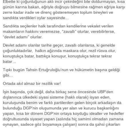
Elbette ki çoğunluğunun aklı incir çekirdeğini bile doldurmayan, kısa
günün karına bakan, eğriyle doğruyu bilmesine rağmen eğriye karşı
zerre kadar irade ve direnç gösteremeyen toplum bireyleri ve
sandıkta verdikleri oylar sayesinde…
Sandıkta seçilenler halk tarafından kendilerine vekalet verilen
makamların hakkını veremezse, “zavallı” olurlar, verebilirlerse,
“devlet adamı” olurlar.
Devlet adamı olanlar tarihe geçer, zavallı olanlarsa, ki genelde
çoğunluktadırlar, halkın ağzında maskara olur, rezil rüsva olur,
konuştukça batar, battıkça konuşur, konuştukça tekrar tekrar
batar…
Tıpkı bugün Tahsin Ertuğruloğlu’nun ve hükümetin başına geldiği
gibi…
Ortada akıl almaz bir rezillik var!
İşin başında, çok değil, daha birkaç sene öncesinde UBP’den
dışlanınca ülkedeki siyasi sisteme (haklı olarak) isyan eden,
kuruluşunda benim ve farklı partilerden gelen birçok arkadaşın da
bulunduğu DGP’nin oluşumunda yer alan ve kurucu başkanlığını
yapan, kısa bir dönem DGP’nin ortaya koyduğu idealler ve hedefler
doğrultusunda siyaset yapan (aslında hiç samimi olmadan zamana
oynayan, sadece göz boyamaya çalışan) sonra da şahsi çıkarları