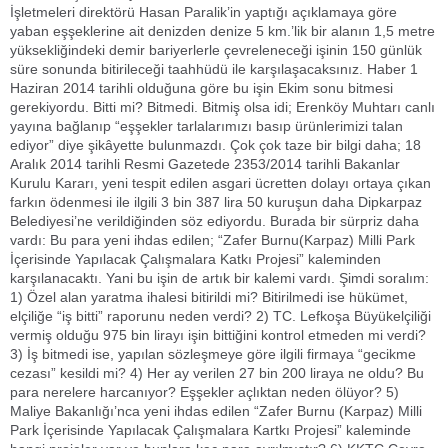
İşletmeleri direktörü Hasan Paralik’in yaptığı açıklamaya göre
yaban eşşeklerine ait denizden denize 5 km.’lik bir alanın 1,5 metre
yüksekliğindeki demir bariyerlerle çevreleneceği işinin 150 günlük
süre sonunda bitirileceği taahhüdü ile karşılaşacaksınız. Haber 1
Haziran 2014 tarihli olduğuna göre bu işin Ekim sonu bitmesi
gerekiyordu. Bitti mi? Bitmedi. Bitmiş olsa idi; Erenköy Muhtarı canlı
yayına bağlanıp “eşşekler tarlalarımızı basıp ürünlerimizi talan
ediyor” diye şikâyette bulunmazdı. Çok çok taze bir bilgi daha; 18
Aralık 2014 tarihli Resmi Gazetede 2353/2014 tarihli Bakanlar
Kurulu Kararı, yeni tespit edilen asgari ücretten dolayı ortaya çıkan
farkın ödenmesi ile ilgili 3 bin 387 lira 50 kuruşun daha Dipkarpaz
Belediyesi’ne verildiğinden söz ediyordu. Burada bir sürpriz daha
vardı: Bu para yeni ihdas edilen; “Zafer Burnu(Karpaz) Milli Park
İçerisinde Yapılacak Çalışmalara Katkı Projesi” kaleminden
karşılanacaktı. Yani bu işin de artık bir kalemi vardı. Şimdi soralım:
1) Özel alan yaratma ihalesi bitirildi mi? Bitirilmedi ise hükümet,
elçiliğe “iş bitti” raporunu neden verdi? 2) TC. Lefkoşa Büyükelçiliği
vermiş olduğu 975 bin lirayı işin bittiğini kontrol etmeden mi verdi?
3) İş bitmedi ise, yapılan sözleşmeye göre ilgili firmaya “gecikme
cezası” kesildi mi? 4) Her ay verilen 27 bin 200 liraya ne oldu? Bu
para nerelere harcanıyor? Eşşekler açlıktan neden ölüyor? 5)
Maliye Bakanlığı’nca yeni ihdas edilen “Zafer Burnu (Karpaz) Milli
Park İçerisinde Yapılacak Çalışmalara Kartkı Projesi” kaleminde