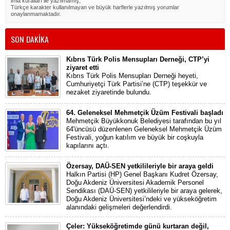
imla kuralları ile yazılmamış,
Türkçe karakter kullanılmayan ve büyük harflerle yazılmış yorumlar
onaylanmamaktadır.
SON DAKİKA
Kıbrıs Türk Polis Mensupları Derneği, CTP’yi
ziyaret etti
Kıbrıs Türk Polis Mensupları Derneği heyeti,
Cumhuriyetçi Türk Partisi’ne (CTP) teşekkür ve
nezaket ziyaretinde bulundu.
64. Geleneksel Mehmetçik Üzüm Festivali başladı
Mehmetçik Büyükkonuk Belediyesi tarafından bu yıl
64'üncüsü düzenlenen Geleneksel Mehmetçik Üzüm
Festivali, yoğun katılım ve büyük bir coşkuyla
kapılarını açtı.
Özersay, DAÜ-SEN yetkilileriyle bir araya geldi
Halkın Partisi (HP) Genel Başkanı Kudret Özersay,
Doğu Akdeniz Üniversitesi Akademik Personel
Sendikası (DAÜ-SEN) yetkilileriyle bir araya gelerek,
Doğu Akdeniz Üniversitesi’ndeki ve yükseköğretim
alanındaki gelişmeleri değerlendirdi.
Çeler: Yükseköğretimde günü kurtaran değil,