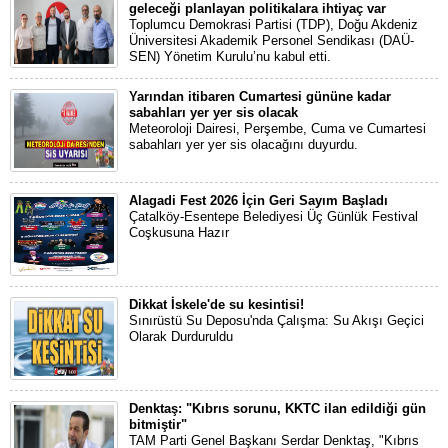
geleceği planlayan politikalara ihtiyaç var
Toplumcu Demokrasi Partisi (TDP), Doğu Akdeniz
Üniversitesi Akademik Personel Sendikası (DAÜ-
SEN) Yönetim Kurulu’nu kabul etti.
Yarından itibaren Cumartesi gününe kadar
sabahları yer yer sis olacak
Meteoroloji Dairesi, Perşembe, Cuma ve Cumartesi
sabahları yer yer sis olacağını duyurdu.
Alagadi Fest 2026 İçin Geri Sayım Başladı
Çatalköy-Esentepe Belediyesi Üç Günlük Festival
Coşkusuna Hazır
Dikkat İskele'de su kesintisi!
Sınırüstü Su Deposu'nda Çalışma: Su Akışı Geçici
Olarak Durduruldu
Denktaş: "Kıbrıs sorunu, KKTC ilan edildiği gün
bitmiştir"
TAM Parti Genel Başkanı Serdar Denktaş, "Kıbrıs