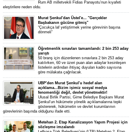
Rum AB milletvekili Fidias Panayotu’nun kıyafeti
eleştirilere neden oldu.
Murat Şenkul'dan Üstel'e... "Gerçekler
Başbakanın gücüne gitmiş"
“Çocukça laf yetiştirmek yerine görevinin başına
dönmeli”
Öğretmenlik sınavları tamamlandı: 2 bin 253 aday
yarıştı
50 branş için düzenlenen sınavlara 2 bin 253 aday
katılırken, 60 ve üzeri puan alan adaylar kesinleşen
listelerin ardından ihtiyaç duyulan kadro sayısına
göre mülakata çağrılacak.
UBP'den Murat Şenkul'u hedef alan
açıklama...Bizim işimiz sosyal medya
fenomenliği değil, devlet yönetmektir!
Ulusal Birlik Partisi, Girne Belediye Başkanı Murat
Şenkul’un hükümete yönelik açıklamalarına tepki
göstererek, hükümetin ve devlet kurumlarının
görevlerinin başında olduğunu ifade etti.
Metehan 2. Etap Kanalizasyon Yapım Projesi için
sözleşme imzalandı
Lefkoşa Türk Belediyesi’nin (LTB) Metehan 2. Etap