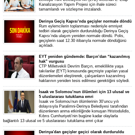
Kanalizasyon Yapım Projesi için ihale süreci
tamamlandı ve sözleşme imzalandı.
Derinya Geçiş Kapısı’nda geçişler normale döndü
Rum eylemcilerin toplanması nedeniyle emniyet
tedbiri olarak geçişlerin durdurulduğu Derinya Geçiş
Kapısı’nda ulaşım yeniden normale döndü. Polis,
geçişlerin saat 12.30 itibarıyla normale döndüğünü
açıkladı.
EYT yeniden gündemde: Barçın’dan “kazanılmış
hak” vurgusu
CTP Milletvekili Devrim Barçın, emeklilikte yaşa
takılanlar (EYT) konusunda geçmişte yapılan yasal
düzenlemeleri eleştirerek, çalışanların kazanılmış
haklarının yeniden tesis edilmesi gerektiğini söyledi.
İsaak ve Solomou’nun ölümleri için 13 ulusal ve
5 uluslararası tutuklama emri
İsaak ve Solomou’nun ölümlerinin 30’uncu yılı
dolayısıyla Paralimni-Derinya Belediyesi tarafından
düzenlenen anma etkinliğinde konuşan Hristodulidis,
Kıbrıs Cumhuriyeti’nin bugüne kadar olaylarla
bağlantılı 13 ulusal ve 5 uluslararası tutuklama emri çıkar
Derinya'dan geçişler geçici olarak durduruldu