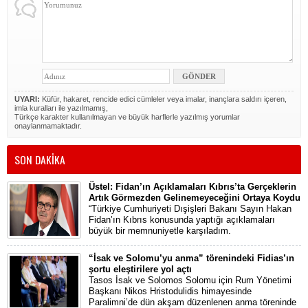
UYARI:
Küfür, hakaret, rencide edici cümleler veya imalar, inançlara saldırı içeren,
imla kuralları ile yazılmamış,
Türkçe karakter kullanılmayan ve büyük harflerle yazılmış yorumlar
onaylanmamaktadır.
SON DAKİKA
Üstel: Fidan’ın Açıklamaları Kıbrıs’ta Gerçeklerin
Artık Görmezden Gelinemeyeceğini Ortaya Koydu
“Türkiye Cumhuriyeti Dışişleri Bakanı Sayın Hakan
Fidan’ın Kıbrıs konusunda yaptığı açıklamaları
büyük bir memnuniyetle karşıladım.
“İsak ve Solomu’yu anma” törenindeki Fidias’ın
şortu eleştirilere yol açtı
Tasos İsak ve Solomos Solomu için Rum Yönetimi
Başkanı Nikos Hristodulidis himayesinde
Paralimni’de dün akşam düzenlenen anma töreninde